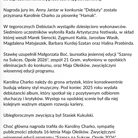
Nagroda jury im. Anny Jantar w konkursie "Debiuty" została
przyznana Karolinie Charko za piosenkę "Hamak".
W tegorocznych Debiutach wystąpiło dziesięcioro wykonawców.
Siedmioro uczestników wyłoniła Rada Artystyczna festiwalu, w skład
której weszli Marek Sierocki, Zygmunt Kukla, Jarosław Wasik,
Magdalena Matyjaszek, Barbara Kurdej-Szatan oraz Halina Przebinda.
Stawkę uzupełnili Małgorzata Boć, laureatka jesiennej edycji "Szansy
na Sukces. Opole 2026", zespół 21 Gram, wyłoniony w opolskich
eliminacjach do konkursu, oraz Maja Oleśków, zwyciężczyni
wiosennej edycji programu.
Karolina Charko należy do grona artystek, które konsekwentnie
budują własny styl muzyczny. Pod koniec 2025 roku wydała
debiutancki album, który spotkał się z pozytywnym odbiorem
słuchaczy i krytyków. Występ na opolskiej scenie był dla niej
kolejnym ważnym etapem rozwoju kariery.
Ubiegłorocznym zwycięzcą był Stasiek Kukulski.
Choć główna nagroda trafiła do Karoliny Charko, sympatię
publiczności zdobyła 16-letnia Maja Oleśków. Zwyciężczyni
wiosennej edycji programu "Szansa na Sukces. Opole 2026"