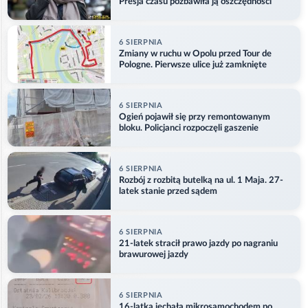
Presja czasu pozbawiła ją oszczędności
6 SIERPNIA
Zmiany w ruchu w Opolu przed Tour de
Pologne. Pierwsze ulice już zamknięte
6 SIERPNIA
Ogień pojawił się przy remontowanym
bloku. Policjanci rozpoczęli gaszenie
6 SIERPNIA
Rozbój z rozbitą butelką na ul. 1 Maja. 27-
latek stanie przed sądem
6 SIERPNIA
21-latek stracił prawo jazdy po nagraniu
brawurowej jazdy
6 SIERPNIA
16-latka jechała mikrosamochodem po