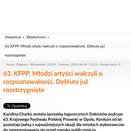
24opole.pl
Wiadomości
63. KFPP. Młodzi artyści walczyli o rozpoznawalność. Debiuty już
rozstrzygnięte
Autor: Dagmara
Wyświetleń: 12219
Dodano: 2026-06-04 / 22:24
Komentarzy: 0
63. KFPP. Młodzi artyści walczyli o
rozpoznawalność. Debiuty już
rozstrzygnięte
Karolina Charko została laureatką tegorocznych Debiutów podczas
63. Krajowego Festiwalu Polskiej Piosenki w Opolu. Konkurs od lat
pozostaje jedną z najważniejszych okazji dla młodych wykonawców
do zaprezentowania się przed szeroką publicznością.