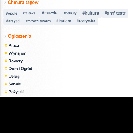
Chmura tagów
#kultura
#amfiteatr
#muzyka
#opole
#festiwal
#debiuty
#artyści
#kariera
#rozrywka
#młodzi-twórcy
Ogłoszenia
»
Praca
»
Wynajem
»
Rowery
»
Dom i Ogród
»
Usługi
»
Serwis
»
Pożyczki
Zgodnie z art. 173 ustawy Prawa Telekomunikacyjnego informujemy, że przeglądając tę
stronę wyrażasz zgodę
na zapisywanie na Twoim komputerze niezbędnych do jej poprawnego funkcjonowania
plików
cookie
.
Więcej informacji na temat plików cookie znajdziecie Państwo na stronie
polityka
prywatności
.
Kliknij tutaj, aby wyrazić zgodę i ukryć komunikat.