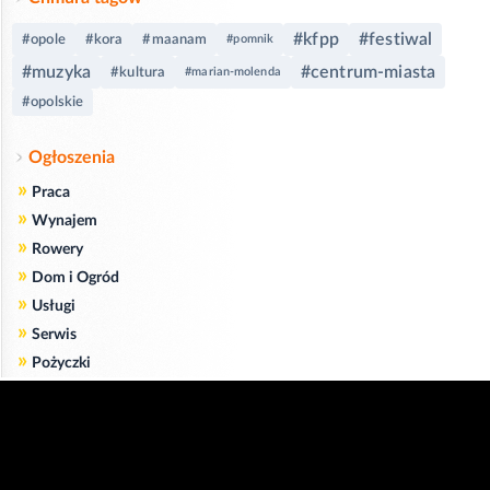
#kfpp
#festiwal
#opole
#kora
#maanam
#pomnik
#muzyka
#centrum-miasta
#kultura
#marian-molenda
#opolskie
Ogłoszenia
»
Praca
»
Wynajem
»
Rowery
»
Dom i Ogród
»
Usługi
»
Serwis
»
Pożyczki
Zgodnie z art. 173 ustawy Prawa Telekomunikacyjnego informujemy, że przeglądając tę
stronę wyrażasz zgodę
na zapisywanie na Twoim komputerze niezbędnych do jej poprawnego funkcjonowania
plików
cookie
.
Więcej informacji na temat plików cookie znajdziecie Państwo na stronie
polityka
prywatności
.