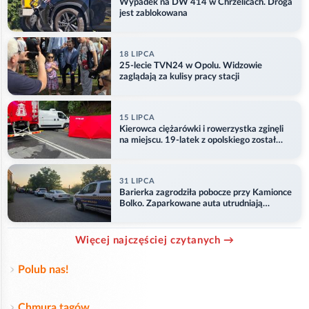
Wypadek na DW 414 w Chrzelicach. Droga
jest zablokowana
18 LIPCA
25-lecie TVN24 w Opolu. Widzowie
zaglądają za kulisy pracy stacji
15 LIPCA
Kierowca ciężarówki i rowerzystka zginęli
na miejscu. 19-latek z opolskiego został
ranny
31 LIPCA
Barierka zagrodziła pobocze przy Kamionce
Bolko. Zaparkowane auta utrudniają
przejazd
Więcej najczęściej czytanych →
Polub nas!
Chmura tagów