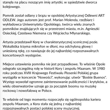
stanęła na placu noszącym imię artystki, w sąsiedztwie dworca
kolejowego.
Pomnik został odlany z brązu w opolskiej Artystycznej Odlewni ART
ODLEW. Jego autorem jest prof. Marian Molenda, rzeźbiarz i
wykładowca Uniwersytetu Opolskiego, twórca wielu znanych
pomników znajdujących się w przestrzeni miasta, m.in. Agnieszki
Osieckiej, Czesława Niemena czy Wojciecha Młynarskiego.
Artysta przedstawił Korę w charakterystycznej scenicznej pozie.
Wokalistka trzyma mikrofon w dłoni, ma odchyloną głowę i
uniesioną rękę, co nawiązuje do jej najbardziej rozpoznawalnych
koncertowych występów.
Miejsce ustawienia pomnika nie jest przypadkowe. To właśnie Opole
odegrało szczególną rolę w historii Kory i zespołu Maanam. W 1980
roku podczas XVIII Krajowego Festiwalu Piosenki Polskiej grupa
wystąpiła w koncercie "Nowości", wykonując utwór "Boskie Buenos".
Występ wywołał ogromne zainteresowanie publiczności i krytyków, a
wielu obserwatorów uznaje go za początek boomu na muzykę
rockową i nowofalową w Polsce.
To właśnie od tego momentu rozpoczęła się ogólnopolska kariera
zespołu Maanam, a Kora stała się jedną z najbardziej
rozpoznawalnych postaci polskiej sceny muzycznej.