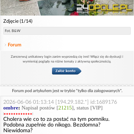
Zdjęcie (1/14)
Fot. B&W
Forum
Zarezerwuj unikatowy login zanim wyprzedzą cię inni! Włącz się do dyskusji i
wymieniaj poglądy na różne tematy z aktywną społecznością.
Forum pod artykułem jest w trybie "tylko dla zalogowanych".
2026-06-06 01:13:14 [194.29.182.*] id:1689176
ombre
:
Napisał postów [
21215
], status [VIP]
Cholera wie co to za postać na tym pomniku.
Podobna zupełnie do nikogo. Bezdomna?
Niewidoma?