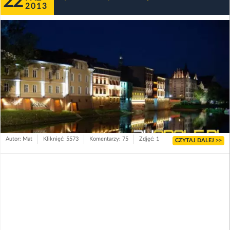
22
2013
Autor: Mat
Kliknięć: 5573
Komentarzy: 75
Zdjęć: 1
CZYTAJ DALEJ >>