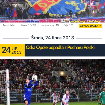
Autor: Mat
Kliknięć: 5339
Komentarzy: 13
Zdjęć: 2
CZYTAJ DALEJ >>
Środa, 24 lipca 2013
Odra Opole odpadła z Pucharu Polski
24
LIP
2013