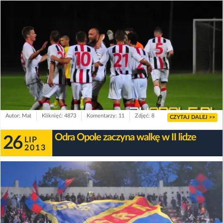
Autor: Mat
Kliknięć: 4873
Komentarzy: 11
Zdjęć: 8
CZYTAJ DALEJ >>
Odra Opole zaczyna walkę w II lidze
26
LIP
2013