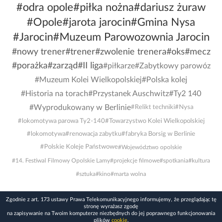
#odra opole
#piłka nożna
#dariusz żuraw
#Opole
#jarota jarocin
#Gmina Nysa
#Jarocin
#Muzeum Parowozownia Jarocin
#nowy trener
#trener
#zwolenie trenera
#oks
#mecz
#porażka
#zarząd
#II liga
#piłkarze
#Zabytkowy parowóz
#Muzeum Kolei Wielkopolskiej
#Polska kolej
#Historia na torach
#Przystanek Auschwitz
#Ty2 140
#Wyprodukowany w Berlinie
#Relikt techniki
#Nysa
#lokomotywa parowa Ty2-140
#Towarzystwo Kolei Wielkopolskiej
#lokomotywa
#renowacja zabytku
#fabryka Borsig w Berlinie
#Polskie Koleje Państwowe
#Województwo opolskie
#14. Festiwal Filmowy Opolskie Lamy
#projekcje filmowe
#spotkania
#kultura
#sztuka
#kino
#marta wolna
Zgodnie z art. 173 ustawy Prawa Telekomunikacyjnego informujemy, że przeglądając tę
stronę wyrażasz zgodę
na zapisywanie na Twoim komputerze niezbędnych do jej poprawnego funkcjonowania
plików
cookie
.