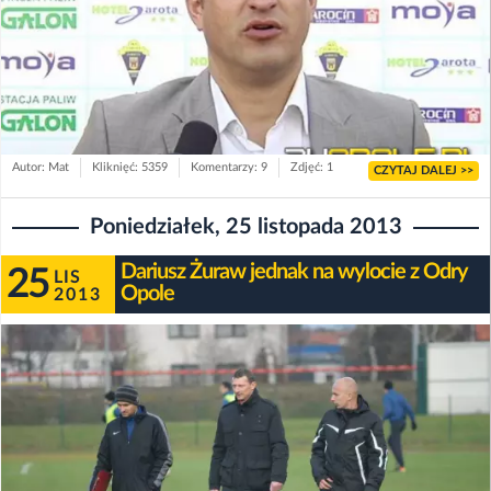
Autor: Mat
Kliknięć: 5359
Komentarzy: 9
Zdjęć: 1
CZYTAJ DALEJ >>
Poniedziałek, 25 listopada 2013
Dariusz Żuraw jednak na wylocie z Odry
25
LIS
Opole
2013