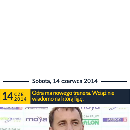
Sobota, 14 czerwca 2014
Odra ma nowego trenera. Wciąż nie
14
CZE
wiadomo na którą ligę.
2014