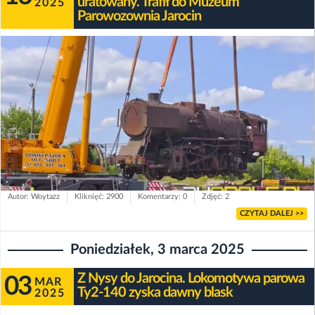
uratowany. Trafił do Muzeum
2025
Parowozownia Jarocin
Autor: Woytazz
Kliknięć: 2900
Komentarzy: 0
Zdjęć: 2
CZYTAJ DALEJ >>
Poniedziałek, 3 marca 2025
Z Nysy do Jarocina. Lokomotywa parowa
03
MAR
Ty2-140 zyska dawny blask
2025