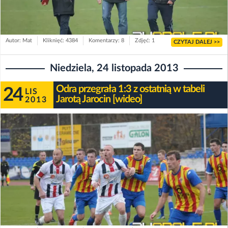
Autor: Mat
Kliknięć: 4384
Komentarzy: 8
Zdjęć: 1
CZYTAJ DALEJ >>
Niedziela, 24 listopada 2013
Odra przegrała 1:3 z ostatnią w tabeli
24
LIS
Jarotą Jarocin [wideo]
2013