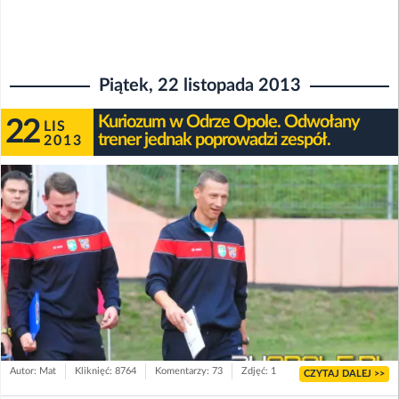
Piątek, 22 listopada 2013
Kuriozum w Odrze Opole. Odwołany
22
LIS
trener jednak poprowadzi zespół.
2013
Autor: Mat
Kliknięć: 8764
Komentarzy: 73
Zdjęć: 1
CZYTAJ DALEJ >>