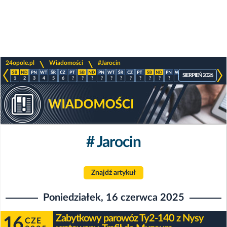
>
>
24opole.pl
Wiadomości
#Jarocin
SIERPIEŃ 2026
1
2
3
4
5
6
?
?
?
?
?
?
?
?
?
?
?
?
?
?
?
?
# Jarocin
Znajdź artykuł
Poniedziałek, 16 czerwca 2025
Zabytkowy parowóz Ty2-140 z Nysy
16
CZE