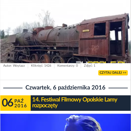
Autor: Woytazz
Kliknięć: 1426
Komentarzy: 0
Zdjęć: 1
CZYTAJ DALEJ >>
Czwartek, 6 października 2016
14. Festiwal Filmowy Opolskie Lamy
06
PAŹ
rozpoczęty
2016