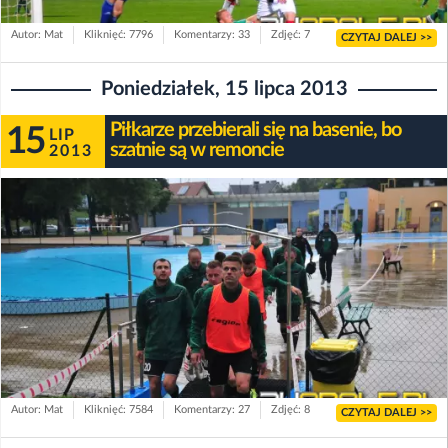
Autor: Mat
Kliknięć: 7796
Komentarzy: 33
Zdjęć: 7
CZYTAJ DALEJ >>
Poniedziałek, 15 lipca 2013
Piłkarze przebierali się na basenie, bo
15
LIP
szatnie są w remoncie
2013
Autor: Mat
Kliknięć: 7584
Komentarzy: 27
Zdjęć: 8
CZYTAJ DALEJ >>