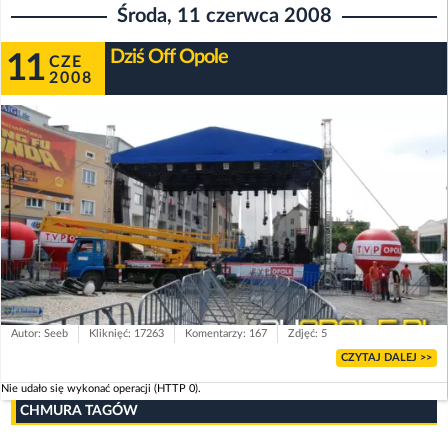
Środa, 11 czerwca 2008
Dziś Off Opole
11
CZE
2008
Autor: Seeb
Kliknięć: 17263
Komentarzy: 167
Zdjęć: 5
CZYTAJ DALEJ >>
Nie udało się wykonać operacji (HTTP 0).
CHMURA TAGÓW