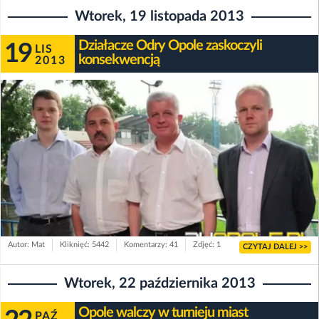
Wtorek, 19 listopada 2013
Działacze Odry Opole zaskoczyli
19
LIS
konsekwencją
2013
Autor: Mat
Kliknięć: 5442
Komentarzy: 41
Zdjęć: 1
CZYTAJ DALEJ >>
Wtorek, 22 października 2013
Opole walczy w turnieju miast
PAŹ