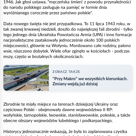
1946. Jak głosi ustawa, "męczeńska śmierć z powodu przynależności
do narodu polskiego zasługuje na pamięć w formie dnia
wyróżnianego corocznie przez państwo polskie".
Data nowego święta nie jest przypadkowa. To 11 lipca 1943 roku, w
tak zwanej krwawej niedzieli, doszło do największej fali zbrodni - tylko
tego jednego dnia Ukraińska Powstańcza Armia (UPA) i inne formacje
nacjonalistyczne zaatakowały jednocześnie około 100 polskich
miejscowości, głównie na Wołyniu. Mordowano całe rodziny, palono
wsie, niszczono dobytek. Wiele ofiar zginęło w kościołach - podczas
mszy, często w brutalnych okolicznościach.
ZOBACZ TAKZE
"Przy Makro" we wszystkich kierunkach.
Zmiany wejdą już dzisiaj
Zbrodnie te miały miejsce na terenach dzisiejszej Ukrainy oraz
częściowo Polski - obejmowały dawne województwa II RP:
wołyńskie, tarnopolskie, lwowskie, stanisławowskie, poleskie, a także
obecne obszary województw lubelskiego i podkarpackiego.
Historycy jednoznacznie wskazują, że była to zaplanowana czystka