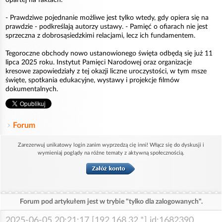
opartej na faktach.
- Prawdziwe pojednanie możliwe jest tylko wtedy, gdy opiera się na
prawdzie - podkreślają autorzy ustawy. - Pamięć o ofiarach nie jest
sprzeczna z dobrosąsiedzkimi relacjami, lecz ich fundamentem.
Tegoroczne obchody nowo ustanowionego święta odbędą się już 11
lipca 2025 roku. Instytut Pamięci Narodowej oraz organizacje
kresowe zapowiedziały z tej okazji liczne uroczystości, w tym msze
święte, spotkania edukacyjne, wystawy i projekcje filmów
dokumentalnych.
Forum
Zarezerwuj unikatowy login zanim wyprzedzą cię inni! Włącz się do dyskusji i
wymieniaj poglądy na różne tematy z aktywną społecznością.
Forum pod artykułem jest w trybie "tylko dla zalogowanych".
2025-06-05 20:21:17 [192.168.32.*] id:1682390