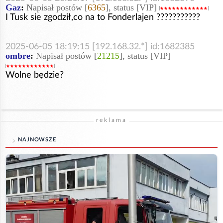
Gaz
:
Napisał postów [
6365
], status [VIP]
I Tusk sie zgodził,co na to Fonderlajen ???????????
2025-06-05 18:19:15 [192.168.32.*] id:1682385
ombre
:
Napisał postów [
21215
], status [VIP]
Wolne będzie?
reklama
NAJNOWSZE