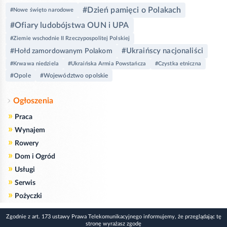
#Dzień pamięci o Polakach
#Nowe święto narodowe
#Ofiary ludobójstwa OUN i UPA
#Ziemie wschodnie II Rzeczypospolitej Polskiej
#Ukraińscy nacjonaliści
#Hołd zamordowanym Polakom
#Krwawa niedziela
#Ukraińska Armia Powstańcza
#Czystka etniczna
#Opole
#Województwo opolskie
Ogłoszenia
»
Praca
»
Wynajem
»
Rowery
»
Dom i Ogród
»
Usługi
»
Serwis
»
Pożyczki
Zgodnie z art. 173 ustawy Prawa Telekomunikacyjnego informujemy, że przeglądając tę
stronę wyrażasz zgodę