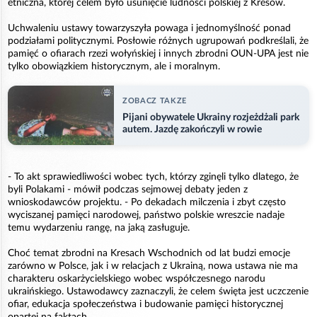
etniczna, której celem było usunięcie ludności polskiej z Kresów.
Uchwaleniu ustawy towarzyszyła powaga i jednomyślność ponad
podziałami politycznymi. Posłowie różnych ugrupowań podkreślali, że
pamięć o ofiarach rzezi wołyńskiej i innych zbrodni OUN-UPA jest nie
tylko obowiązkiem historycznym, ale i moralnym.
ZOBACZ TAKZE
Pijani obywatele Ukrainy rozjeżdżali park
autem. Jazdę zakończyli w rowie
- To akt sprawiedliwości wobec tych, którzy zginęli tylko dlatego, że
byli Polakami - mówił podczas sejmowej debaty jeden z
wnioskodawców projektu. - Po dekadach milczenia i zbyt często
wyciszanej pamięci narodowej, państwo polskie wreszcie nadaje
temu wydarzeniu rangę, na jaką zasługuje.
Choć temat zbrodni na Kresach Wschodnich od lat budzi emocje
zarówno w Polsce, jak i w relacjach z Ukrainą, nowa ustawa nie ma
charakteru oskarżycielskiego wobec współczesnego narodu
ukraińskiego. Ustawodawcy zaznaczyli, że celem święta jest uczczenie
ofiar, edukacja społeczeństwa i budowanie pamięci historycznej