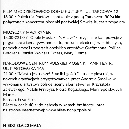
FILIA MŁODZIEŻOWEGO DOMU KULTURY · UL. TARGOWA 12
18.00 / Pokolenia Poetów - spotkanie z poetą Tomaszem Różyckim
połączone z koncertem piosenki poetyckiej Sławka Kusza z zespołem
MUZYCZNY MAŁY RYNEK
18.30-22.00 / "Opole Music - It's A Live" - oryginalne kompozycje z
pogranicza alternatywy, ambientu, rocka i dekadencji w subtelnych,
pełnych emocji utworach opolskich artystów: Graftmanna, Phillipa
Brackena, Bartka Wojnara Excess, Mary Drama
NARODOWE CENTRUM POLSKIEJ PIOSENKI · AMFITEATR,
UL. PIASTOWSKA 14A
21.00 / "Miasto jest nasze! Smolik i goście" - znane piosenki, w
nowych aranżacjach przygotowanych przez Andrzeja Smolika w
wykonaniu artystów polskiej sceny alternatywnej: Krzysztofa
Zalewskiego, Natalii Przybysz, Piotra Roguckiego, Mery Spolsky, Julii
Marcel,
Baasch, Keva Foxa
Bilety w cenie 40 zł do nabycia w kasach Amfiteatru oraz
na stronie internetowej: www.bilety.ncpp.opole.pl
NIEDZIELA 22 MAJA