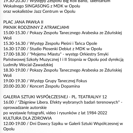
19.30-20.30 / Występy Zespołu Big Roll Band, Talentarium
Wokalnego SINGASONG z MDK w Opolu
oraz wokalistów Jazz Centrum w Opolu
PLAC JANA PAWŁA II
PIKNIK RODZINNY Z ATRAKCJAMI
15.00-15.30 / Pokazy Zespołu Tanecznego Arabeska ze Zduńskiej
Woli
15.30-16.30 / Występ Zespołu Pieśni i Tańca Opole
16.30-17.00 / Studio Piosenki Debiut z MDK w Opolu
17.00-18.30 / "Mojemu Miastu" - występ Orkiestry Smyki
Państwowej Szkoły Muzycznej I i II Stopnia w Opolu pod dyrekcją
Ludmiły Wocial-Zawadzkiej
18.30-19.00 / Pokazy Zespołu Tanecznego Arabeska ze Zduńskiej
Woli
19.00-19.30 / Występ Grupy Tanecznej Fokus
20.00-20.30 / Koncert Zespołu Dopamina
GALERIA SZTUKI WSPÓŁCZESNEJ · PL. TEATRALNY 12
16.00 / "Zbigniew Libera. Efekty wybranych badań terenowych" -
oprowadzanie autorskie
po wystawie fotografii, video i rysunków z lat 1984-2022
KULTURA DLA ZDROWIA
12.00-19.00 / Dni Dawcy Szpiku w Galerii Sztuki Współczesnej w
Opolu