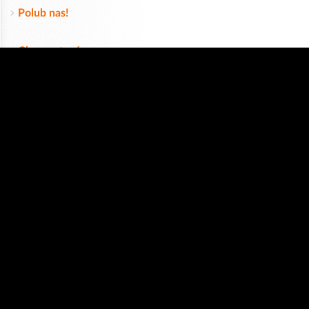
Polub nas!
Chmura tagów
#Dni Opola
Ogłoszenia
»
Praca
»
Wynajem
»
Rowery
»
Dom i Ogród
»
Usługi
»
Serwis
»
Pożyczki
Zgodnie z art. 173 ustawy Prawa Telekomunikacyjnego informujemy, że przeglądając tę
stronę wyrażasz zgodę
na zapisywanie na Twoim komputerze niezbędnych do jej poprawnego funkcjonowania
plików
cookie
.
Więcej informacji na temat plików cookie znajdziecie Państwo na stronie
polityka