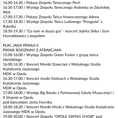
16.00-16.30 / Pokazy Zespołu Tanecznego Pech
16.30-17.00 / Występ Zespołu Tanecznego Arabeska ze Zduńskiej
Woli
17.00-17.30 / Pokazy Zespołu Tańca Nowoczesnego Adena
17.30-18.30 / Występ Zespołu Tańca Ludowego "Przygoda" z
Rybnika
18.30-19.30 / "Co nam w duszy gra" - koncert Jędrka Skiby i Soni
Hornatkiewicz z zespołem
PLAC JANA PAWŁA II
PIKNIK RODZINNY Z ATRAKCJAMI
15.00-16.00 / Występ Zespołu Green Fusion z grupą tańca
irlandzkiego
16.00-16.30 / Koncert Moniki Stawczyk z Wokalnego Studia
Kształcenia Jazzowego
MDK w Opolu
16.30-17.00 / Koncert Jessiki Stelmach z Wokalnego Studia
Kształcenia Jazzowego
MDK w Opolu
17.00-18.00 / Występ Big Bandu z Państwowej Szkoły Muzycznej I i
II Stopnia w Opolu
pod kierunkiem Jacka Hornika
18.00-18.30 / Koncert Moniki Morki z Wokalnego Studia Kształcenia
Jazzowego MDK w Opolu
19.00-20.00 / Koncert Zespołu "OPOLE SWING CHOIR" pod