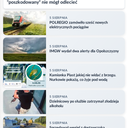
"poszkodowany" nie mógł odlecieć
5 SIERPNIA
POLREGIO zamówiło sześć nowych
elektrycznych pociągów
5 SIERPNIA
IMGW wydał dwa alerty dla Opolszczyzny
5 SIERPNIA
Kamionka Piast jakiej nie widać z brzegu.
Nurkowie pokażą, co żyje pod wodą
5 SIERPNIA
Dzielnicowy po służbie zatrzymał złodzieja
alkoholu
5 SIERPNIA
Sprzedawał węgiel z dostawczaka.