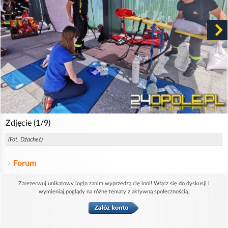
Zdjęcie (1/9)
(Fot. Dżacheć)
Forum
Zarezerwuj unikatowy login zanim wyprzedzą cię inni! Włącz się do dyskusji i
wymieniaj poglądy na różne tematy z aktywną społecznością.