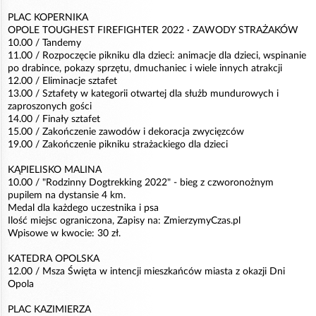
PLAC KOPERNIKA
OPOLE TOUGHEST FIREFIGHTER 2022 · ZAWODY STRAŻAKÓW
10.00 / Tandemy
11.00 / Rozpoczęcie pikniku dla dzieci: animacje dla dzieci, wspinanie
po drabince, pokazy sprzętu, dmuchaniec i wiele innych atrakcji
12.00 / Eliminacje sztafet
13.00 / Sztafety w kategorii otwartej dla służb mundurowych i
zaproszonych gości
14.00 / Finały sztafet
15.00 / Zakończenie zawodów i dekoracja zwycięzców
19.00 / Zakończenie pikniku strażackiego dla dzieci
KĄPIELISKO MALINA
10.00 / "Rodzinny Dogtrekking 2022" - bieg z czworonożnym
pupilem na dystansie 4 km.
Medal dla każdego uczestnika i psa
Ilość miejsc ograniczona, Zapisy na: ZmierzymyCzas.pl
Wpisowe w kwocie: 30 zł.
KATEDRA OPOLSKA
12.00 / Msza Święta w intencji mieszkańców miasta z okazji Dni
Opola
PLAC KAZIMIERZA