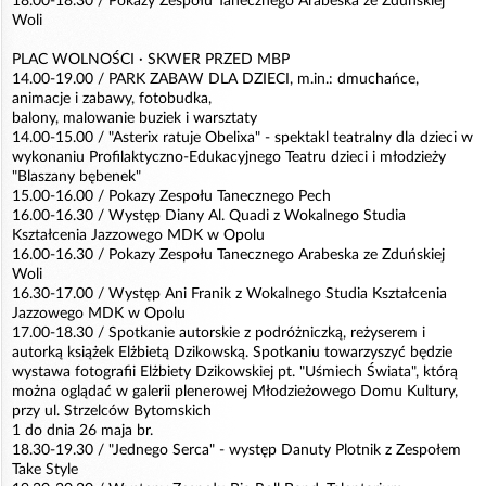
18.00-18.30 / Pokazy Zespołu Tanecznego Arabeska ze Zduńskiej
Woli
PLAC WOLNOŚCI · SKWER PRZED MBP
14.00-19.00 / PARK ZABAW DLA DZIECI, m.in.: dmuchańce,
animacje i zabawy, fotobudka,
balony, malowanie buziek i warsztaty
14.00-15.00 / "Asterix ratuje Obelixa" - spektakl teatralny dla dzieci w
wykonaniu Profilaktyczno-Edukacyjnego Teatru dzieci i młodzieży
"Blaszany bębenek"
15.00-16.00 / Pokazy Zespołu Tanecznego Pech
16.00-16.30 / Występ Diany Al. Quadi z Wokalnego Studia
Kształcenia Jazzowego MDK w Opolu
16.00-16.30 / Pokazy Zespołu Tanecznego Arabeska ze Zduńskiej
Woli
16.30-17.00 / Występ Ani Franik z Wokalnego Studia Kształcenia
Jazzowego MDK w Opolu
17.00-18.30 / Spotkanie autorskie z podróżniczką, reżyserem i
autorką książek Elżbietą Dzikowską. Spotkaniu towarzyszyć będzie
wystawa fotografii Elżbiety Dzikowskiej pt. "Uśmiech Świata", którą
można oglądać w galerii plenerowej Młodzieżowego Domu Kultury,
przy ul. Strzelców Bytomskich
1 do dnia 26 maja br.
18.30-19.30 / "Jednego Serca" - występ Danuty Plotnik z Zespołem
Take Style