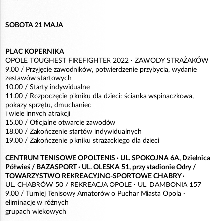
SOBOTA 21 MAJA
PLAC KOPERNIKA
OPOLE TOUGHEST FIREFIGHTER 2022 · ZAWODY STRAŻAKÓW
9.00 / Przyjęcie zawodników, potwierdzenie przybycia, wydanie
zestawów startowych
10.00 / Starty indywidualne
11.00 / Rozpoczęcie pikniku dla dzieci: ścianka wspinaczkowa,
pokazy sprzętu, dmuchaniec
i wiele innych atrakcji
15.00 / Oficjalne otwarcie zawodów
18.00 / Zakończenie startów indywidualnych
19.00 / Zakończenie pikniku strażackiego dla dzieci
CENTRUM TENISOWE OPOLTENIS · UL. SPOKOJNA 6A, Dzielnica
Półwieś / BAZASPORT · UL. OLESKA 51, przy stadionie Odry /
TOWARZYSTWO REKREACYJNO-SPORTOWE CHABRY ·
UL. CHABRÓW 50 / REKREACJA OPOLE · UL. DAMBONIA 157
9.00 / Turniej Tenisowy Amatorów o Puchar Miasta Opola -
eliminacje w różnych
grupach wiekowych