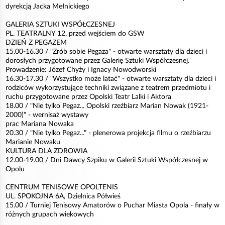
dyrekcją Jacka Mełnickiego
GALERIA SZTUKI WSPÓŁCZESNEJ
PL. TEATRALNY 12, przed wejściem do GSW
DZIEŃ Z PEGAZEM
15.00-16.30 / "Zrób sobie Pegaza" - otwarte warsztaty dla dzieci i
dorosłych przygotowane przez Galerię Sztuki Współczesnej.
Prowadzenie: Józef Chyży i Ignacy Nowodworski
16.30-17.30 / "Wszystko może latać" - otwarte warsztaty dla dzieci i
rodziców wykorzystujące techniki związane z teatrem przedmiotu i
ruchu przygotowane przez Opolski Teatr Lalki i Aktora
18.00 / "Nie tylko Pegaz... Opolski rzeźbiarz Marian Nowak (1921-
2000)" - wernisaż wystawy
prac Mariana Nowaka
20.30 / "Nie tylko Pegaz..." - plenerowa projekcja filmu o rzeźbiarzu
Marianie Nowaku
KULTURA DLA ZDROWIA
12.00-19.00 / Dni Dawcy Szpiku w Galerii Sztuki Współczesnej w
Opolu
CENTRUM TENISOWE OPOLTENIS
UL. SPOKOJNA 6A, Dzielnica Półwieś
15.00 / Turniej Tenisowy Amatorów o Puchar Miasta Opola - finały w
różnych grupach wiekowych