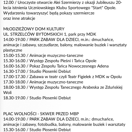
12.00 / Uroczyste otwarcie Alei Szermierzy z okazji Jubileuszu 20-
lecia istnienia Uczniowskiego Klubu Sportowego "Start" Opole.
Wydarzeniu towarzyszyć będą pokazy szermiercze
oraz inne atrakcje
MŁODZIEŻOWY DOM KULTURY
UL. STRZELCÓW BYTOMSKICH 1, park przy MDK
14.00-19.00 / PARK ZABAW DLA DZIECI, m.in.: dmuchańce,
animacje i zabawy, szczudlarze, balony, malowanie buziek i warsztaty
plastyczne
15.00-15.30 / Animacje muzyczno-taneczne
15.30-16.00 / Występ Zespołu Pieśni i Tańca Opole
16.00-16.30 / Pokaz Zespołu Tańca Nowoczesnego Adena
16.30-17.00 / Studio Piosenki Debiut
17.00-17.30 / Zabawa w teatr czyli Teatr Figielek z MDK w Opolu
17.30-18.00 / Animacje muzyczno-taneczne
18.00-18.30 / Występ Zespołu Tanecznego Arabeska ze Zduńskiej
Woli
18.30-19.00 / Studio Piosenki Debiut
PLAC WOLNOŚCI · SKWER PRZED MBP
14.00-19.00 / PARK ZABAW DLA DZIECI, m.in.: dmuchańce,
animacje i zabawy, fotobudka, balony, malowanie buziek i warsztaty
15.30-16.00 / Studio Piosenki Debiut