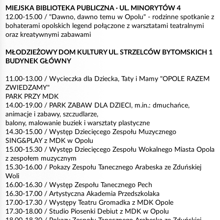
MIEJSKA BIBLIOTEKA PUBLICZNA · UL. MINORYTÓW 4
12.00-15.00 / "Dawno, dawno temu w Opolu" - rodzinne spotkanie z
bohaterami opolskich legend połączone z warsztatami teatralnymi
oraz kreatywnymi zabawami
MŁODZIEŻOWY DOM KULTURY UL. STRZELCÓW BYTOMSKICH 1
BUDYNEK GŁÓWNY
11.00-13.00 / Wycieczka dla Dziecka, Taty i Mamy "OPOLE RAZEM
ZWIEDZAMY"
PARK PRZY MDK
14.00-19.00 / PARK ZABAW DLA DZIECI, m.in.: dmuchańce,
animacje i zabawy, szczudlarze,
balony, malowanie buziek i warsztaty plastyczne
14.30-15.00 / Występ Dziecięcego Zespołu Muzycznego
SING&PLAY z MDK w Opolu
15.00-15.30 / Występ Dziecięcego Zespołu Wokalnego Miasta Opola
z zespołem muzycznym
15.30-16.00 / Pokazy Zespołu Tanecznego Arabeska ze Zduńskiej
Woli
16.00-16.30 / Występ Zespołu Tanecznego Pech
16.30-17.00 / Artystyczna Akademia Przedszkolaka
17.00-17.30 / Występy Teatru Gromadka z MDK Opole
17.30-18.00 / Studio Piosenki Debiut z MDK w Opolu