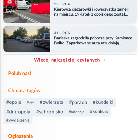
15 LIPCA
Kierowca ciężarówki i rowerzystka zginęli
na miejscu. 19-latek z opolskiego został
ranny
31 LIPCA
Barierka zagrodziła pobocze przy Kamionce
Bolko. Zaparkowane auta utrudniają
przejazd
Więcej najczęściej czytanych →
Polub nas!
Chmura tagów
#opole
#zwierzęta
#parada
#kundelki
#psy
#dni-opola
#schronisko
#konkurs
#adopcja
#wydarzenia
Ogłoszenia