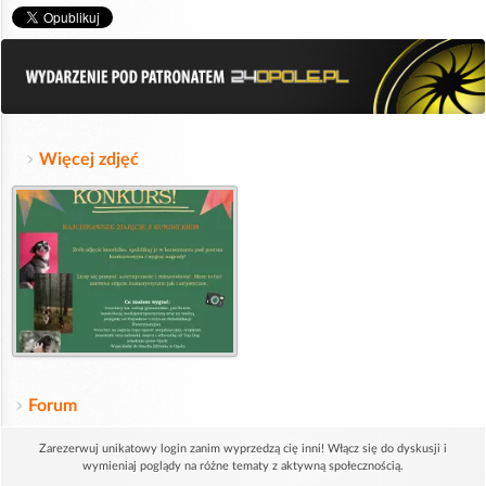
Więcej zdjęć
Forum
Zarezerwuj unikatowy login zanim wyprzedzą cię inni! Włącz się do dyskusji i
wymieniaj poglądy na różne tematy z aktywną społecznością.