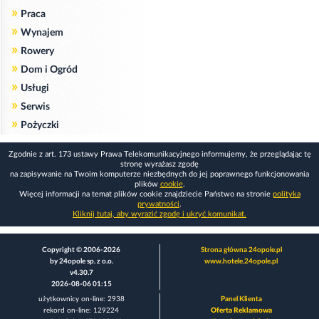
»
Praca
»
Wynajem
»
Rowery
»
Dom i Ogród
»
Usługi
»
Serwis
»
Pożyczki
Zgodnie z art. 173 ustawy Prawa Telekomunikacyjnego informujemy, że przeglądając tę
stronę wyrażasz zgodę
na zapisywanie na Twoim komputerze niezbędnych do jej poprawnego funkcjonowania
plików
cookie
.
Więcej informacji na temat plików cookie znajdziecie Państwo na stronie
polityka
prywatności
.
Kliknij tutaj, aby wyrazić zgodę i ukryć komunikat.
Copyright © 2006-2026
Strona główna 24opole.pl
by 24opole sp. z o.o.
www.hotele.24opole.pl
v4.30.7
2026-08-06 01:15
użytkownicy on-line: 2938
Panel Klienta
rekord on-line: 129224
Oferta Reklamowa