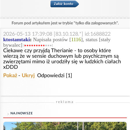
Forum pod artykułem jest w trybie "tylko dla zalogowanych".
2026-05-13 17:39:08 [83.10.128.*] id:1688822
ktostamtaki
:
Napisała postów [
1116
], status [stały
bywalec]
Ciekawe czy przyjdą Therianie - to osoby które
wierzą że w sensie duchowym lub psychicznym są
zwierzętami mimo iż urodziły się w ludzkich ciałach
xDDD
Pokaż
-
Ukryj
Odpowiedzi [1]
reklama
NAJNOWSZE