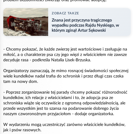
problem bezdomności zwierząt oraz promować adopcję.
ZOBACZ TAKZE
Znana jest przyczyna tragicznego
wypadku podczas Rajdu Nyskiego, w
którym zginął Artur Sękowski
- Chcemy pokazać, że każde zwierzę jest wartościowe i zasługuje na
miłość, a o charakterze psa czy jego więzi z właścicielem nie zawsze
decyduje rasa - podkreśla Natalia Lisek-Brzuska.
Organizatorzy zaznaczają, że mimo rosnącej świadomości społecznej
wiele kundelków nadal trafia do schronisk i przez długi czas czeka
tam na nowy dom.
- Poprzez zorganizowanie tej parady chcemy pokazać różnorodność
kundelków, ich relacje z właścicielami i to, że adopcja psa ze
schroniska wiąże się oczywiście z ogromną odpowiedzialnością, ale
przede wszystkim jest to szansa na podarowanie dobrego życia
naszym czworonożnym przyjaciołom - dodaje organizatorka.
W wydarzeniu mogą uczestniczyć zarówno właściciele kundelków,
jak i psów rasowych.