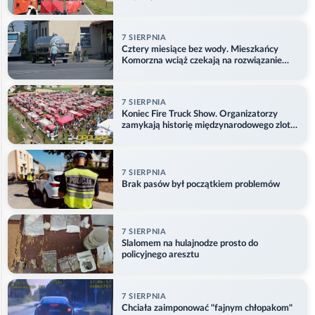
7 SIERPNIA
Cztery miesiące bez wody. Mieszkańcy
Komorzna wciąż czekają na rozwiązanie
problemu
7 SIERPNIA
Koniec Fire Truck Show. Organizatorzy
zamykają historię międzynarodowego zlotu
w Główczycach
7 SIERPNIA
Brak pasów był początkiem problemów
7 SIERPNIA
Slalomem na hulajnodze prosto do
policyjnego aresztu
7 SIERPNIA
Chciała zaimponować "fajnym chłopakom"