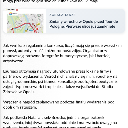
mogą przesyłać zdjęcia swoich kundelków do 13 maja.
ZOBACZ TAKZE
Zmiany w ruchu w Opolu przed Tour de
Pologne. Pierwsze ulice już zamknięte
Jak wynika z regulaminu konkursu, liczyć mają się przede wszystkim
pomysł, autentyczność i różnorodność zdjęć. Organizatorzy
dopuszczają zarówno fotografie humorystyczne, jak i bardziej
artystyczne.
Laureaci otrzymają nagrody ufundowane przez lokalne firmy i
partnerów wydarzenia. Wśród nich znalazły się m.in. vouchery na
usługi groomerskie, psi fitness, konsultacje zoofizjoterapeutyczne,
zajęcia typu nosework i tropienie, a także wejściówki do Studia
Zdrowia w Opolu.
Wręczenie nagród zaplanowano podczas finału wydarzenia pod
opolskim ratuszem.
Jak podkreśla Natalia Lisek-Brzuska, jedna z organizatorek
wydarzenia, inicjatywa powstała oddolnie i ma zwrócić uwagę na