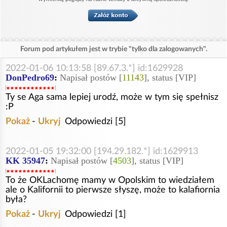
Forum pod artykułem jest w trybie "tylko dla zalogowanych".
2022-01-06 10:13:58 [89.67.3.*] id:1629928
DonPedro69
:
Napisał postów [
11143
], status [VIP]
Ty se Aga sama lepiej urodź, może w tym się spełnisz
:P
Pokaż
-
Ukryj
Odpowiedzi [5]
2022-01-05 19:32:00 [194.29.182.*] id:1629913
KK 35947
:
Napisał postów [
4503
], status [VIP]
To że OKLachomę mamy w Opolskim to wiedziałem
ale o Kalifornii to pierwsze słyszę, może to kalafiornia
była?
Pokaż
-
Ukryj
Odpowiedzi [1]