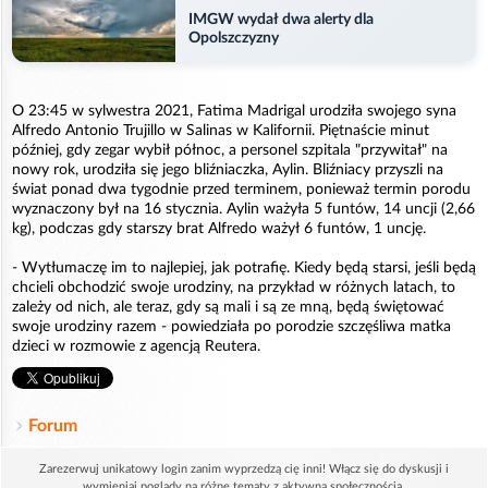
IMGW wydał dwa alerty dla
Opolszczyzny
O 23:45 w sylwestra 2021, Fatima Madrigal urodziła swojego syna
Alfredo Antonio Trujillo w Salinas w Kalifornii. Piętnaście minut
później, gdy zegar wybił północ, a personel szpitala "przywitał" na
nowy rok, urodziła się jego bliźniaczka, Aylin. Bliźniacy przyszli na
świat ponad dwa tygodnie przed terminem, ponieważ termin porodu
wyznaczony był na 16 stycznia. Aylin ważyła 5 funtów, 14 uncji (2,66
kg), podczas gdy starszy brat Alfredo ważył 6 funtów, 1 uncję.
- Wytłumaczę im to najlepiej, jak potrafię. Kiedy będą starsi, jeśli będą
chcieli obchodzić swoje urodziny, na przykład w różnych latach, to
zależy od nich, ale teraz, gdy są mali i są ze mną, będą świętować
swoje urodziny razem - powiedziała po porodzie szczęśliwa matka
dzieci w rozmowie z agencją Reutera.
Forum
Zarezerwuj unikatowy login zanim wyprzedzą cię inni! Włącz się do dyskusji i
wymieniaj poglądy na różne tematy z aktywną społecznością.