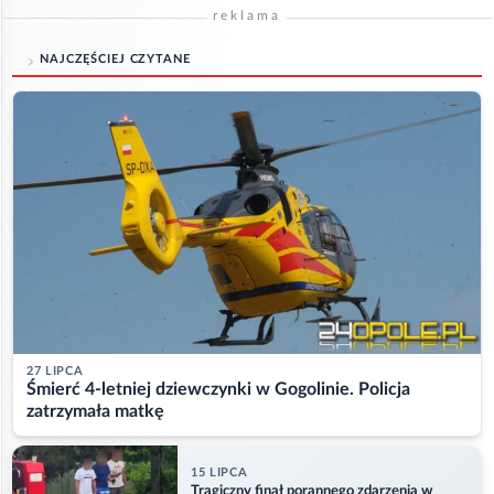
reklama
NAJCZĘŚCIEJ CZYTANE
27 LIPCA
Śmierć 4-letniej dziewczynki w Gogolinie. Policja
zatrzymała matkę
15 LIPCA
Tragiczny finał porannego zdarzenia w