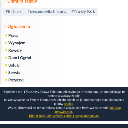
Chmura tagów
#Nowy Rok
#Bliźniaki
#niesamowita historia
Ogłoszenia
»
Praca
»
Wynajem
»
Rowery
»
Dom i Ogród
»
Usługi
»
Serwis
»
Pożyczki
Zgodnie z art. 173 ustawy Prawa Telekomunikacyjnego informujemy, że przeglądając tę
stronę wyrażasz zgodę
na zapisywanie na Twoim komputerze niezbędnych do jej poprawnego funkcjonowania
plików
cookie
.
Więcej informacji na temat plików cookie znajdziecie Państwo na stronie
polityka
prywatności
.
Kliknij tutaj, aby wyrazić zgodę i ukryć komunikat.