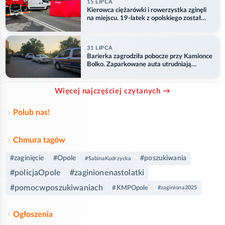
15 LIPCA
Kierowca ciężarówki i rowerzystka zginęli
na miejscu. 19-latek z opolskiego został
ranny
31 LIPCA
Barierka zagrodziła pobocze przy Kamionce
Bolko. Zaparkowane auta utrudniają
przejazd
Więcej najczęściej czytanych →
Polub nas!
Chmura tagów
#zaginięcie
#Opole
#poszukiwania
#SabinaKudrzycka
#policjaOpole
#zaginionenastolatki
#pomocwposzukiwaniach
#KMPOpole
#zaginiona2025
Ogłoszenia