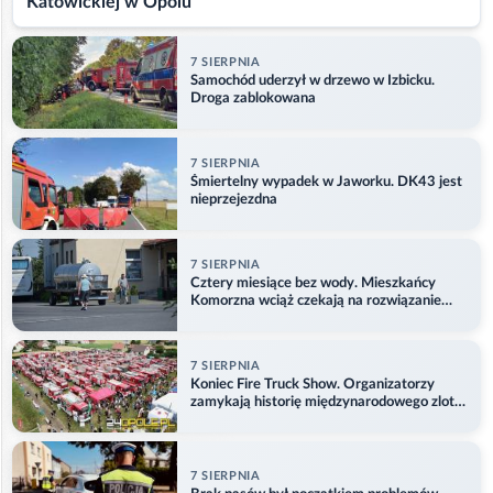
Katowickiej w Opolu
7 SIERPNIA
Samochód uderzył w drzewo w Izbicku.
Droga zablokowana
7 SIERPNIA
Śmiertelny wypadek w Jaworku. DK43 jest
nieprzejezdna
7 SIERPNIA
Cztery miesiące bez wody. Mieszkańcy
Komorzna wciąż czekają na rozwiązanie
problemu
7 SIERPNIA
Koniec Fire Truck Show. Organizatorzy
zamykają historię międzynarodowego zlotu
w Główczycach
7 SIERPNIA