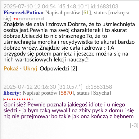
2025-07-10 12:04:54 [45.148.10.*] id:1683103
PieseczekPutina
:
Napisał postów [
61
], status [rozkręca
się]
Znajdzie sie cała i zdrowa.Dobrze, że to uśmiechnięta
osoba jest.Pewnie ma swój charakterek i to akurat
dobrze.Ucieczki to nic strasznego.To, że to
uśmiechnięta mordka i recydywistka to akurat bardzo
dobrze wróży, Znajdzie sie cała i zdrowa :-) A
przygody się potem pamieta i jeszcze można się na
nich wartościowych lekcji nauczyć!
Pokaż
-
Ukryj
Odpowiedzi [2]
2025-07-12 20:16:30 [31.0.57.*] id:1683158
liberty
:
Napisał postów [
5870
], status [Szycha]
Goni się? Pewnie poznała jakiegoś idiotę i u niego
siedzi - ja bym taką wywalił na zbity pysk z domu i się
nią nie przejmował bo takie jak ona kończą z bębnem
[-3]