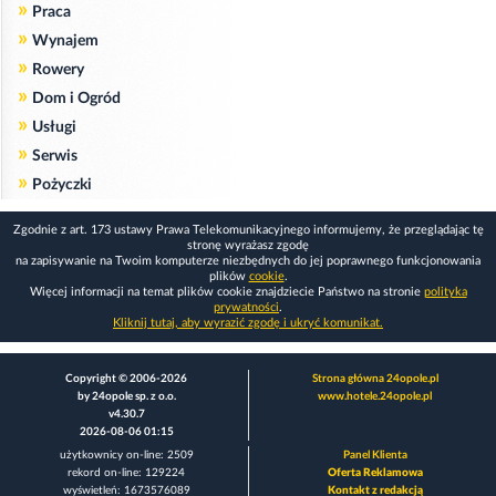
»
Praca
»
Wynajem
»
Rowery
»
Dom i Ogród
»
Usługi
»
Serwis
»
Pożyczki
Zgodnie z art. 173 ustawy Prawa Telekomunikacyjnego informujemy, że przeglądając tę
stronę wyrażasz zgodę
na zapisywanie na Twoim komputerze niezbędnych do jej poprawnego funkcjonowania
plików
cookie
.
Więcej informacji na temat plików cookie znajdziecie Państwo na stronie
polityka
prywatności
.
Kliknij tutaj, aby wyrazić zgodę i ukryć komunikat.
Copyright © 2006-2026
Strona główna 24opole.pl
by 24opole sp. z o.o.
www.hotele.24opole.pl
v4.30.7
2026-08-06 01:15
użytkownicy on-line: 2509
Panel Klienta
rekord on-line: 129224
Oferta Reklamowa
wyświetleń: 1673576089
Kontakt z redakcją