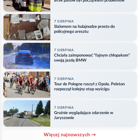
Brak pasów był początkiem problemów
7 SIERPNIA
Slalomem na hulajnodze prosto do
policyjnego aresztu
7 SIERPNIA
Chciała zaimponować "fajnym chłopakom"
swoją jazdą BMW
7 SIERPNIA
Tour de Pologne ruszył z Opola. Peleton
rozpoczął kolejny etap wyścigu
7 SIERPNIA
Groźnie wyglądające zdarzenie w
Jaryszowie
Więcej najnowszych →