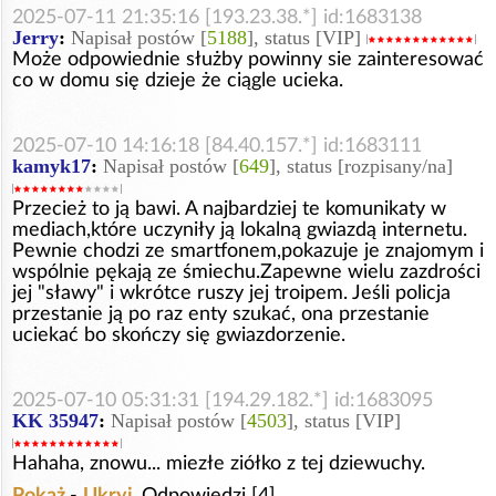
2025-07-11 21:35:16 [193.23.38.*] id:1683138
Jerry
:
Napisał postów [
5188
], status [VIP]
Może odpowiednie służby powinny sie zainteresować
co w domu się dzieje że ciągle ucieka.
2025-07-10 14:16:18 [84.40.157.*] id:1683111
kamyk17
:
Napisał postów [
649
], status [rozpisany/na]
Przecież to ją bawi. A najbardziej te komunikaty w
mediach,które uczyniły ją lokalną gwiazdą internetu.
Pewnie chodzi ze smartfonem,pokazuje je znajomym i
wspólnie pękają ze śmiechu.Zapewne wielu zazdrości
jej "sławy" i wkrótce ruszy jej troipem. Jeśli policja
przestanie ją po raz enty szukać, ona przestanie
uciekać bo skończy się gwiazdorzenie.
2025-07-10 05:31:31 [194.29.182.*] id:1683095
KK 35947
:
Napisał postów [
4503
], status [VIP]
Hahaha, znowu... miezłe ziółko z tej dziewuchy.
Pokaż
-
Ukryj
Odpowiedzi [4]