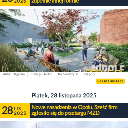
zupełnie innej formie
2026
Autor: Dagmara
Kliknięć: 16021
Komentarzy: 0
Zdjęć: 9
CZYTAJ DALEJ >>
Piątek, 28 listopada 2025
Nowe nasadzenia w Opolu. Sześć firm
28
LIS
zgłosiło się do przetargu MZD
2025