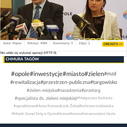
Autor: Majlan
Kliknięć: 4984
Komentarzy: 9
Zdjęć: 2
OBEJRZYJ >>
Nie udało się wykonać operacji (HTTP 0).
CHMURA TAGÓW
#opole
#inwestycje
#miasto
#zielen
#mzd
#rewitalizacja
#przestrzen-publiczna
#targowisko
#zielen-miejska
#nasadzenia
#przetarg
#specjalista ds. zieleni miejskiej
#Małgorzata Stelnicka
#ogrodnictwo
#Anna Konowalczuk-Żołud
#ochrona środowiska
#Miejski Zarząd Dróg w Opolu
#drzewa
#krzewy
#wiceprezydent Opola