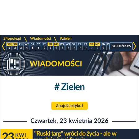
>
>
24opole.pl
Wiadomości
#zielen
SIERPIEŃ 2026
1
2
3
4
5
6
7
8
9
?
?
?
?
?
?
?
?
?
?
?
?
?
# Zielen
Znajdź artykuł
Czwartek, 23 kwietnia 2026
"Ruski targ" wróci do życia - ale w
23
KWI