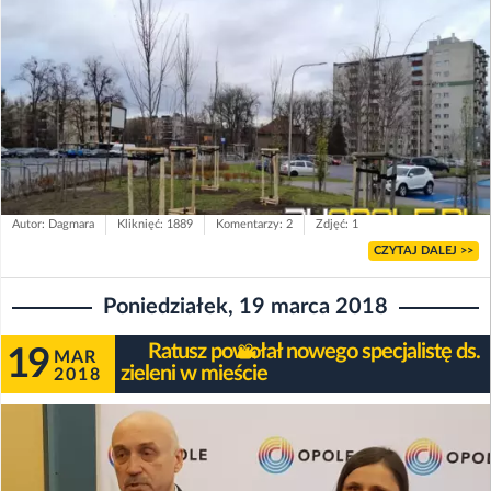
Autor: Dagmara
Kliknięć: 1889
Komentarzy: 2
Zdjęć: 1
CZYTAJ DALEJ >>
Poniedziałek, 19 marca 2018
Ratusz powołał nowego specjalistę ds.
19
MAR
zieleni w mieście
2018