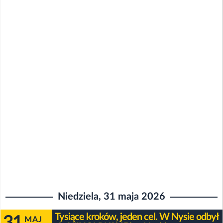
Niedziela, 31 maja 2026
Tysiące kroków, jeden cel. W Nysie odbył
31
MAJ