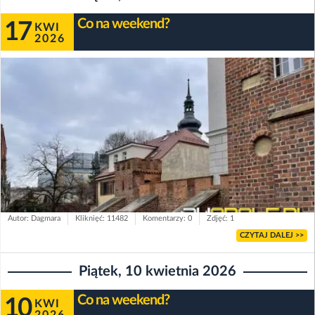
Co na weekend?
17
KWI
2026
Autor: Dagmara
Kliknięć: 11482
Komentarzy: 0
Zdjęć: 1
CZYTAJ DALEJ >>
Piątek, 10 kwietnia 2026
Co na weekend?
10
KWI
2026