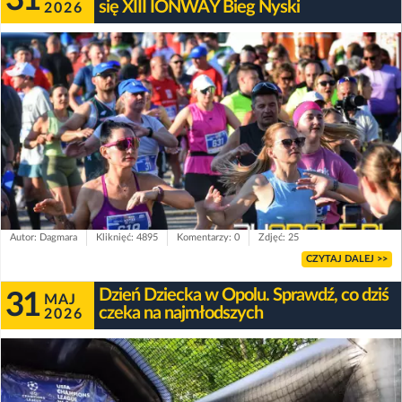
się XIII IONWAY Bieg Nyski
2026
Autor: Dagmara
Kliknięć: 4895
Komentarzy: 0
Zdjęć: 25
CZYTAJ DALEJ >>
Dzień Dziecka w Opolu. Sprawdź, co dziś
31
MAJ
czeka na najmłodszych
2026