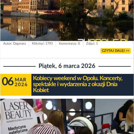
Autor: Dagmara
Kliknięć: 1793
Komentarzy: 0
Zdjęć: 1
CZYTAJ DALEJ >>
Piątek, 6 marca 2026
Kobiecy weekend w Opolu. Koncerty,
06
MAR
spektakle i wydarzenia z okazji Dnia
2026
Kobiet