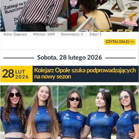
Autor: Dagmara
Kliknięć: 1604
Komentarzy: 0
Zdjęć: 1
CZYTAJ DALEJ >>
Sobota, 28 lutego 2026
Kolejarz Opole szuka podprowadzających
28
LUT
na nowy sezon
2026