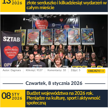
13
złote serduszko i kilkadziesiąt wydarzeń w
2026
całym mieście
Autor: Dagmara
Kliknięć: 9137
Komentarzy: 10
Zdjęć: 5
OBEJRZYJ >>
Czwartek, 8 stycznia 2026
Budżet województwa na 2026 rok.
08
STY
Pieniądze na kulturę, sport i aktywność
2026
społeczną