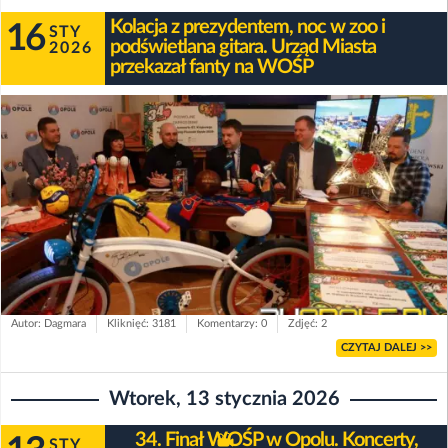
Kolacja z prezydentem, noc w zoo i
16
STY
podświetlana gitara. Urząd Miasta
2026
przekazał fanty na WOŚP
Autor: Dagmara
Kliknięć: 3181
Komentarzy: 0
Zdjęć: 2
CZYTAJ DALEJ >>
Wtorek, 13 stycznia 2026
34. Finał WOŚP w Opolu. Koncerty,
STY