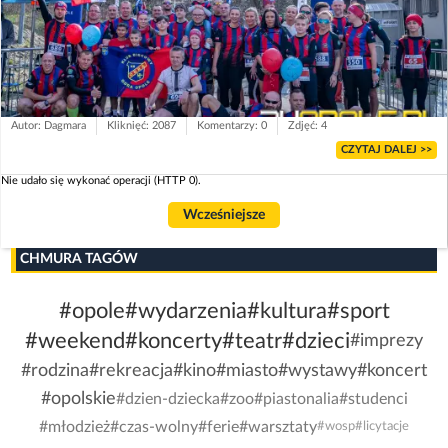
Autor: Dagmara
Kliknięć: 2087
Komentarzy: 0
Zdjęć: 4
CZYTAJ DALEJ >>
Nie udało się wykonać operacji (HTTP 0).
Wcześniejsze
CHMURA TAGÓW
#opole
#wydarzenia
#kultura
#sport
#weekend
#koncerty
#teatr
#dzieci
#imprezy
#rodzina
#rekreacja
#kino
#miasto
#wystawy
#koncert
#opolskie
#dzien-dziecka
#zoo
#piastonalia
#studenci
#młodzież
#czas-wolny
#ferie
#warsztaty
#wosp
#licytacje