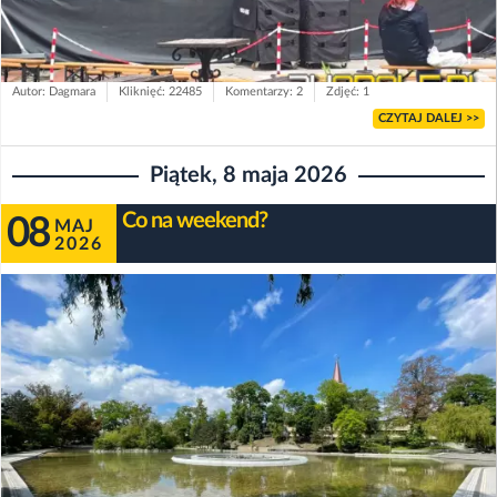
Autor: Dagmara
Kliknięć: 22485
Komentarzy: 2
Zdjęć: 1
CZYTAJ DALEJ >>
Piątek, 8 maja 2026
Co na weekend?
08
MAJ
2026