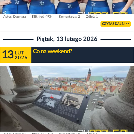
Autor: Dagmara
Kliknięć: 4934
Komentarzy: 2
Zdjęć: 1
CZYTAJ DALEJ >>
Piątek, 13 lutego 2026
Co na weekend?
13
LUT
2026