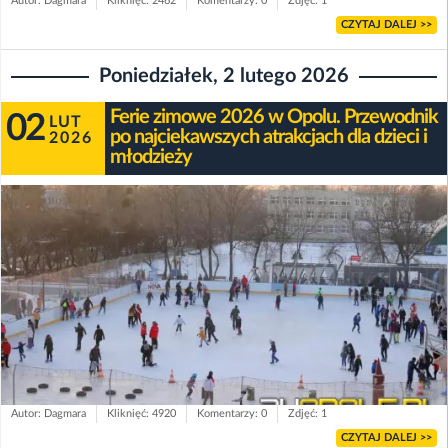
Autor: Dagmara
Kliknięć: 2462
Komentarzy: 0
Zdjęć: 1
CZYTAJ DALEJ >>
Poniedziałek, 2 lutego 2026
Ferie zimowe 2026 w Opolu. Przewodnik
02
LUT
po najciekawszych atrakcjach dla dzieci i
2026
młodzieży
Autor: Dagmara
Kliknięć: 4920
Komentarzy: 0
Zdjęć: 1
CZYTAJ DALEJ >>