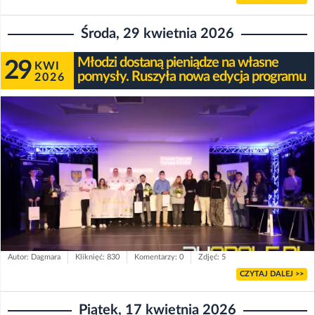
Środa, 29 kwietnia 2026
Młodzi dostaną pieniądze na własne
29
KWI
pomysły. Ruszyła nowa edycja programu
2026
Autor: Dagmara
Kliknięć: 830
Komentarzy: 0
Zdjęć: 5
CZYTAJ DALEJ >>
Piątek, 17 kwietnia 2026