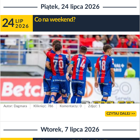
Piątek, 24 lipca 2026
Co na weekend?
24
LIP
2026
Autor: Dagmara
Kliknięć: 786
Komentarzy: 0
Zdjęć: 1
CZYTAJ DALEJ >>
Wtorek, 7 lipca 2026