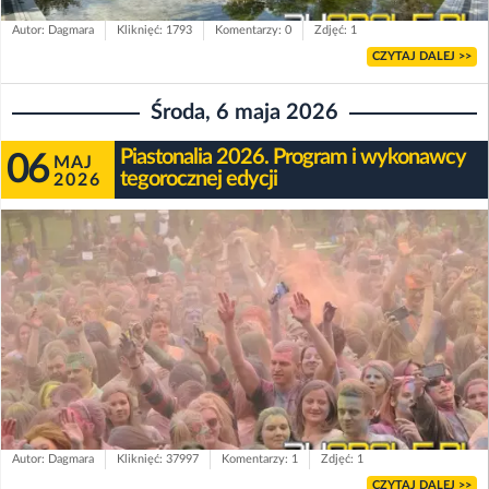
Autor: Dagmara
Kliknięć: 1793
Komentarzy: 0
Zdjęć: 1
CZYTAJ DALEJ >>
Środa, 6 maja 2026
Piastonalia 2026. Program i wykonawcy
06
MAJ
tegorocznej edycji
2026
Autor: Dagmara
Kliknięć: 37997
Komentarzy: 1
Zdjęć: 1
CZYTAJ DALEJ >>