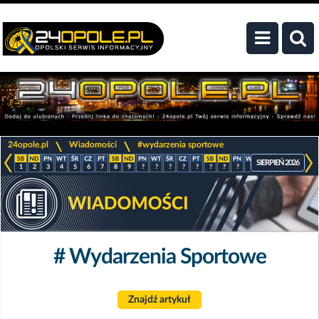
>
>
24opole.pl
Wiadomości
#wydarzenia sportowe
SIERPIEŃ 2026
1
2
3
4
5
6
7
8
9
?
?
?
?
?
?
?
?
?
?
?
?
?
# Wydarzenia Sportowe
Znajdź artykuł