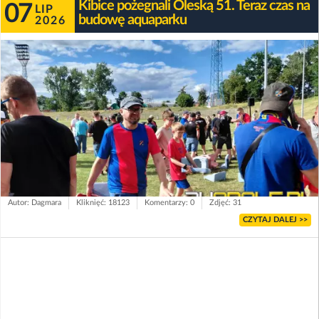
Kibice pożegnali Oleską 51. Teraz czas na
07
LIP
budowę aquaparku
2026
Autor: Dagmara
Kliknięć: 18123
Komentarzy: 0
Zdjęć: 31
CZYTAJ DALEJ >>