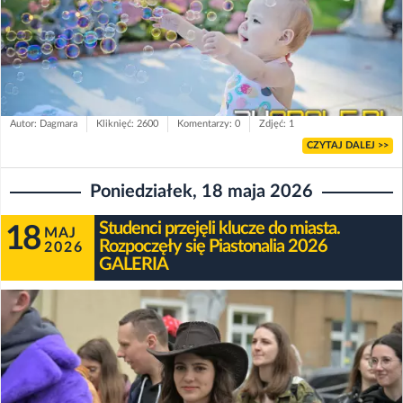
Autor: Dagmara
Kliknięć: 2600
Komentarzy: 0
Zdjęć: 1
CZYTAJ DALEJ >>
Poniedziałek, 18 maja 2026
Studenci przejęli klucze do miasta.
18
MAJ
Rozpoczęły się Piastonalia 2026
2026
GALERIA