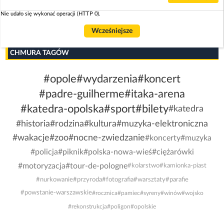
Nie udało się wykonać operacji (HTTP 0).
Wcześniejsze
CHMURA TAGÓW
#opole
#wydarzenia
#koncert
#padre-guilherme
#itaka-arena
#katedra-opolska
#sport
#bilety
#katedra
#historia
#rodzina
#kultura
#muzyka-elektroniczna
#wakacje
#zoo
#nocne-zwiedzanie
#koncerty
#muzyka
#policja
#piknik
#polska-nowa-wieś
#ciężarówki
#motoryzacja
#tour-de-pologne
#kolarstwo
#kamionka-piast
#nurkowanie
#przyroda
#fotografia
#warsztaty
#parafie
#powstanie-warszawskie
#rocznica
#pamiec
#syreny
#winów
#wojsko
#rekonstrukcja
#poligon
#opolskie