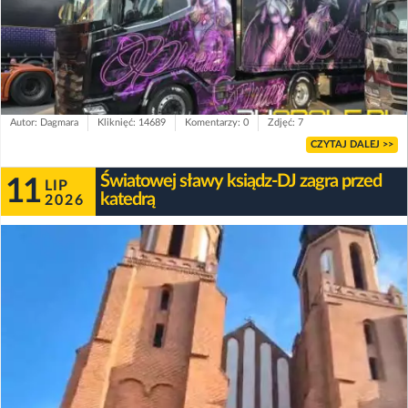
Autor: Dagmara
Kliknięć: 14689
Komentarzy: 0
Zdjęć: 7
CZYTAJ DALEJ >>
Światowej sławy ksiądz-DJ zagra przed
11
LIP
katedrą
2026