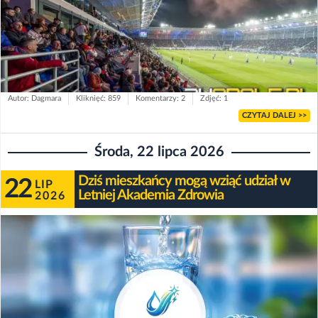
Autor: Dagmara
Kliknięć: 859
Komentarzy: 2
Zdjęć: 1
CZYTAJ DALEJ >>
Środa, 22 lipca 2026
Dziś mieszkańcy mogą wziąć udział w
22
LIP
Letniej Akademia Zdrowia
2026