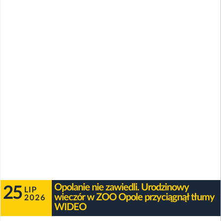
Opolanie nie zawiedli. Urodzinowy
25
LIP
wieczór w ZOO Opole przyciągnął tłumy
2026
WIDEO