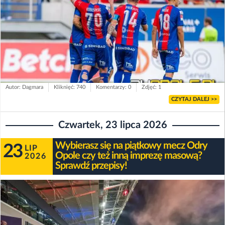
Autor: Dagmara
Kliknięć: 740
Komentarzy: 0
Zdjęć: 1
CZYTAJ DALEJ >>
Czwartek, 23 lipca 2026
Wybierasz się na piątkowy mecz Odry
23
LIP
Opole czy też inną imprezę masową?
2026
Sprawdź przepisy!