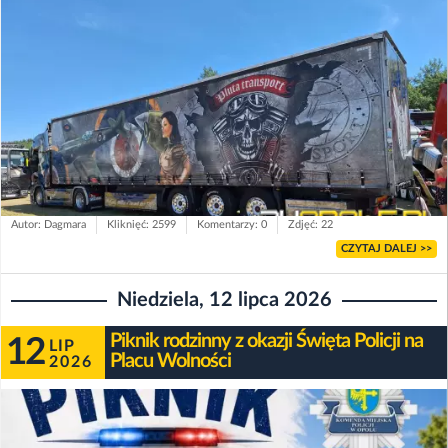
Autor: Dagmara
Kliknięć: 2599
Komentarzy: 0
Zdjęć: 22
CZYTAJ DALEJ >>
Niedziela, 12 lipca 2026
Piknik rodzinny z okazji Święta Policji na
12
LIP
Placu Wolności
2026