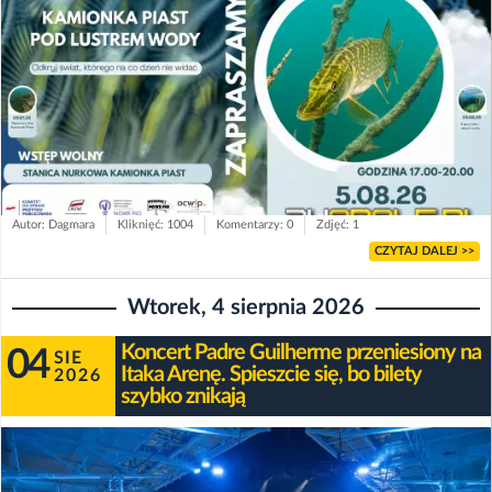
Autor: Dagmara
Kliknięć: 1004
Komentarzy: 0
Zdjęć: 1
CZYTAJ DALEJ >>
Wtorek, 4 sierpnia 2026
Koncert Padre Guilherme przeniesiony na
04
SIE
Itaka Arenę. Spieszcie się, bo bilety
2026
szybko znikają