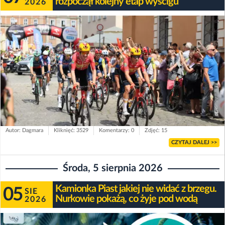
rozpoczął kolejny etap wyścigu
2026
Autor: Dagmara
Kliknięć: 3529
Komentarzy: 0
Zdjęć: 15
CZYTAJ DALEJ >>
Środa, 5 sierpnia 2026
Kamionka Piast jakiej nie widać z brzegu.
05
SIE
Nurkowie pokażą, co żyje pod wodą
2026