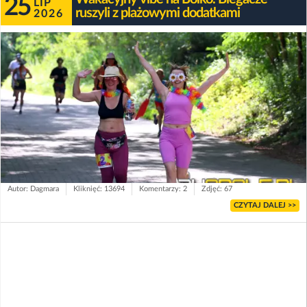
25
LIP
ruszyli z plażowymi dodatkami
2026
Autor: Dagmara
Kliknięć: 13694
Komentarzy: 2
Zdjęć: 67
CZYTAJ DALEJ >>