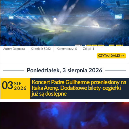
Autor: Dagmara
Kliknięć: 5262
Komentarzy: 0
Zdjęć: 1
CZYTAJ DALEJ >>
Poniedziałek, 3 sierpnia 2026
Koncert Padre Guilherme przeniesiony na
03
SIE
Itaka Arenę. Dodatkowe bilety-cegiełki
2026
już są dostępne