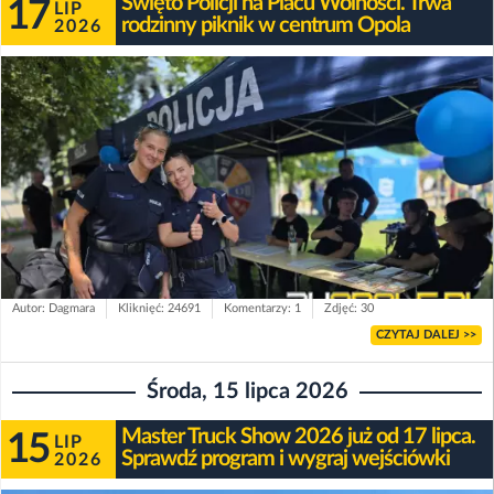
Święto Policji na Placu Wolności. Trwa
17
LIP
rodzinny piknik w centrum Opola
2026
Autor: Dagmara
Kliknięć: 24691
Komentarzy: 1
Zdjęć: 30
CZYTAJ DALEJ >>
Środa, 15 lipca 2026
Master Truck Show 2026 już od 17 lipca.
15
LIP
Sprawdź program i wygraj wejściówki
2026