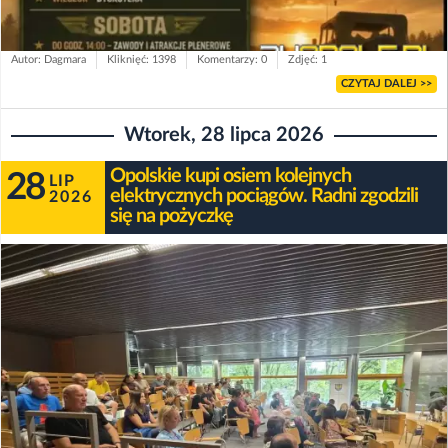
Autor: Dagmara
Kliknięć: 1398
Komentarzy: 0
Zdjęć: 1
CZYTAJ DALEJ >>
Wtorek, 28 lipca 2026
Opolskie kupi osiem kolejnych
28
LIP
elektrycznych pociągów. Radni zgodzili
2026
się na pożyczkę