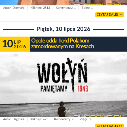
Autor: Dagmara
Kliknięć: 2513
Komentarzy: 1
Zdjęć: 1
CZYTAJ DALEJ >>
Piątek, 10 lipca 2026
Opole odda hołd Polakom
10
LIP
zamordowanym na Kresach
2026
Autor: Dagmara
Kliknięć: 625
Komentarzy: 6
Zdjęć: 1
CZYTAJ DALEJ >>