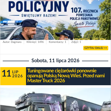
Autor: Dagmara
Kliknięć: 1496
Komentarzy: 1
Zdjęć: 1
CZYTAJ DALEJ >>
Sobota, 11 lipca 2026
Tuningowane ciężarówki ponownie
11
LIP
opanują Polską Nową Wieś. Przed nami
2026
Master Truck 2026