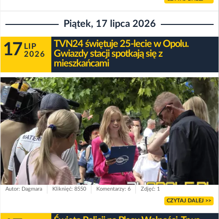
Piątek, 17 lipca 2026
TVN24 świętuje 25-lecie w Opolu.
17
LIP
Gwiazdy stacji spotkają się z
2026
mieszkańcami
Autor: Dagmara
Kliknięć: 8550
Komentarzy: 6
Zdjęć: 1
CZYTAJ DALEJ >>