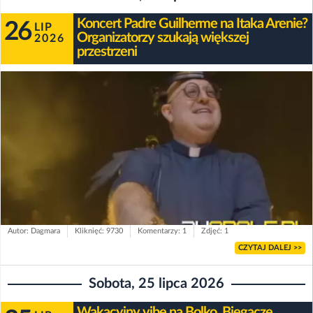
Koncert Padre Guilherme na Itaka Arenie?
26
LIP
Organizatorzy szukają większej
2026
przestrzeni
Autor: Dagmara
Kliknięć: 9730
Komentarzy: 1
Zdjęć: 1
CZYTAJ DALEJ >>
Sobota, 25 lipca 2026
Wakacyjny vibe na Bolko. Biegacze