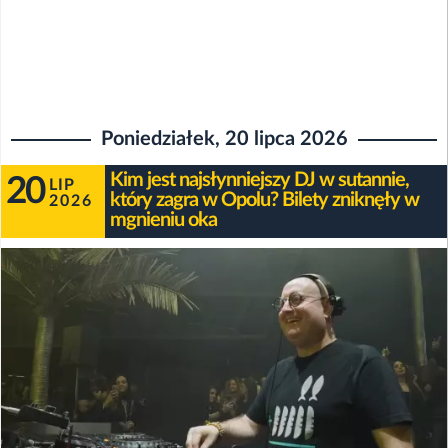
Poniedziałek, 20 lipca 2026
Kim jest najsłynniejszy DJ w sutannie,
20
LIP
który zagra w Opolu? Bilety zniknęły w
2026
mgnieniu oka