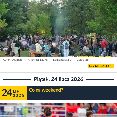
Autor: Dagmara
Kliknięć: 12178
Komentarzy: 0
Zdjęć: 26
CZYTAJ DALEJ >>
Piątek, 24 lipca 2026
Co na weekend?
24
LIP
2026