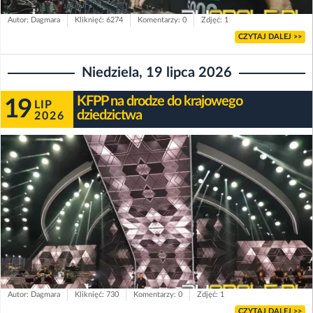
Autor: Dagmara
Kliknięć: 6274
Komentarzy: 0
Zdjęć: 1
CZYTAJ DALEJ >>
Niedziela, 19 lipca 2026
KFPP na drodze do krajowego
19
LIP
dziedzictwa
2026
Autor: Dagmara
Kliknięć: 730
Komentarzy: 0
Zdjęć: 1
CZYTAJ DALEJ >>