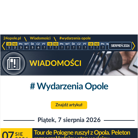
>
>
24opole.pl
Wiadomości
#wydarzenia opole
SIERPIEŃ 2026
1
2
3
4
5
6
?
?
?
?
?
?
?
?
?
?
?
?
?
?
?
?
# Wydarzenia Opole
Znajdź artykuł
Piątek, 7 sierpnia 2026
Tour de Pologne ruszył z Opola. Peleton
07
SIE