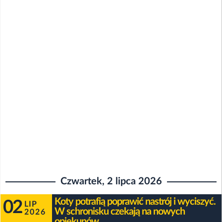
Czwartek, 2 lipca 2026
Koty potrafią poprawić nastrój i wyciszyć.
02
LIP
W schronisku czekają na nowych
2026
opiekunów