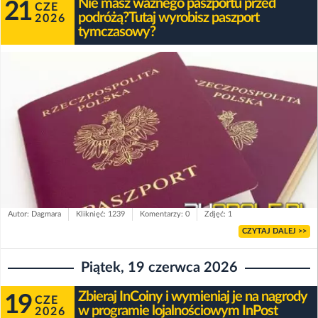
Nie masz ważnego paszportu przed
21
CZE
podróżą?Tutaj wyrobisz paszport
2026
tymczasowy?
Autor: Dagmara
Kliknięć: 1239
Komentarzy: 0
Zdjęć: 1
CZYTAJ DALEJ >>
Piątek, 19 czerwca 2026
Zbieraj InCoiny i wymieniaj je na nagrody
19
CZE
w programie lojalnościowym InPost
2026