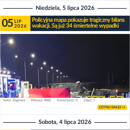
Niedziela, 5 lipca 2026
Policyjna mapa pokazuje tragiczny bilans
05
LIP
wakacji. Są już 34 śmiertelne wypadki
2026
Autor: Dagmara
Kliknięć: 8685
Komentarzy: 0
Zdjęć: 7
CZYTAJ DALEJ >>
Sobota, 4 lipca 2026