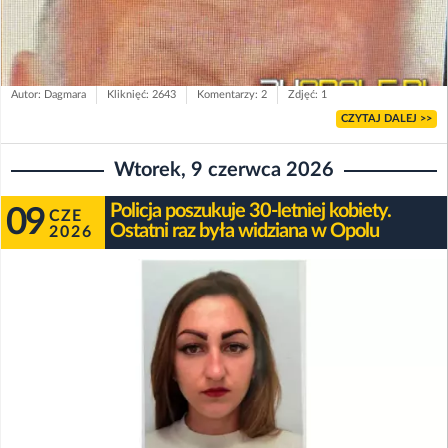
Autor: Dagmara
Kliknięć: 2643
Komentarzy: 2
Zdjęć: 1
CZYTAJ DALEJ >>
Wtorek, 9 czerwca 2026
Policja poszukuje 30-letniej kobiety.
09
CZE
Ostatni raz była widziana w Opolu
2026