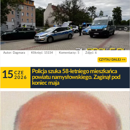
Autor: Dagmara
Kliknięć: 15154
Komentarzy: 5
Zdjęć: 6
CZYTAJ DALEJ >>
Policja szuka 58-letniego mieszkańca
15
CZE
powiatu namysłowskiego. Zaginął pod
2026
koniec maja