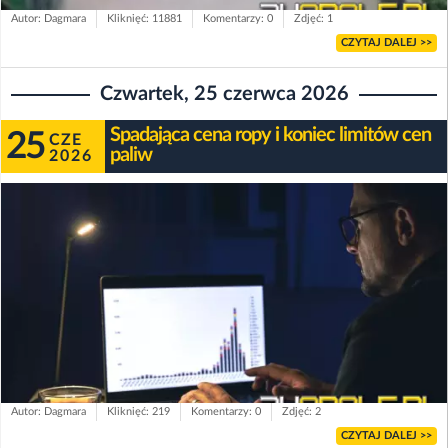
Autor: Dagmara
Kliknięć: 11881
Komentarzy: 0
Zdjęć: 1
CZYTAJ DALEJ >>
Czwartek, 25 czerwca 2026
Spadająca cena ropy i koniec limitów cen
25
CZE
paliw
2026
Autor: Dagmara
Kliknięć: 219
Komentarzy: 0
Zdjęć: 2
CZYTAJ DALEJ >>