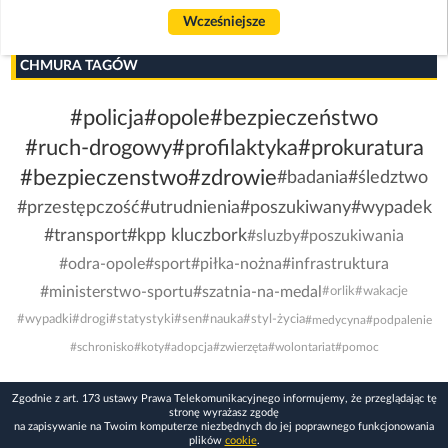
Wcześniejsze
CHMURA TAGÓW
#policja
#opole
#bezpieczeństwo
#ruch-drogowy
#profilaktyka
#prokuratura
#bezpieczenstwo
#zdrowie
#badania
#śledztwo
#przestępczość
#utrudnienia
#poszukiwany
#wypadek
#transport
#kpp kluczbork
#sluzby
#poszukiwania
#odra-opole
#sport
#piłka-nożna
#infrastruktura
#ministerstwo-sportu
#szatnia-na-medal
#orlik
#wakacje
#wypadki
#drogi
#statystyki
#sen
#nauka
#styl-życia
#medycyna
#podpalenie
#schronisko
#koty
#adopcja
#zwierzęta
#wolontariat
#pomoc
Zgodnie z art. 173 ustawy Prawa Telekomunikacyjnego informujemy, że przeglądając tę
stronę wyrażasz zgodę
na zapisywanie na Twoim komputerze niezbędnych do jej poprawnego funkcjonowania
plików
cookie
.