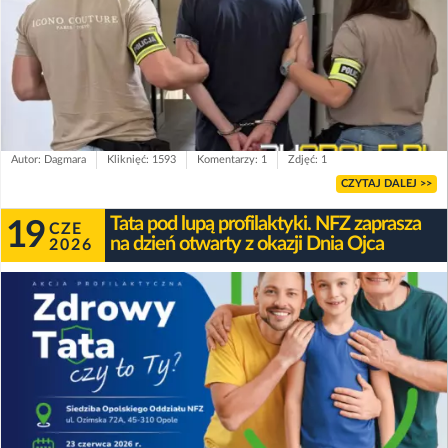
Autor: Dagmara
Kliknięć: 1593
Komentarzy: 1
Zdjęć: 1
CZYTAJ DALEJ >>
Tata pod lupą profilaktyki. NFZ zaprasza
19
CZE
na dzień otwarty z okazji Dnia Ojca
2026