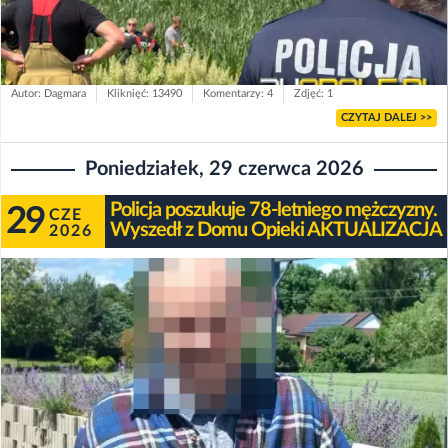
Autor: Dagmara
Kliknięć: 13490
Komentarzy: 4
Zdjęć: 1
CZYTAJ DALEJ >>
Poniedziałek, 29 czerwca 2026
Policja poszukuje 78-letniego mężczyzny.
29
CZE
Wyszedł z Domu Opieki AKTUALIZACJA
2026