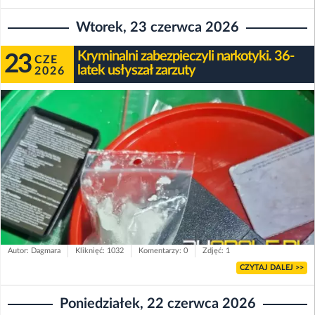
Wtorek, 23 czerwca 2026
Kryminalni zabezpieczyli narkotyki. 36-
23
CZE
latek usłyszał zarzuty
2026
Autor: Dagmara
Kliknięć: 1032
Komentarzy: 0
Zdjęć: 1
CZYTAJ DALEJ >>
Poniedziałek, 22 czerwca 2026