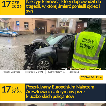
Nie żyje kierowca, który doprowadził do
17
CZE
tragedii, w której śmierć ponieśli ojciec i
2026
syn
Autor: Dagmara
Kliknięć: 26401
Komentarzy: 1
Zdjęć: 2
CZYTAJ DALEJ >>
Poszukiwany Europejskim Nakazem
17
CZE
Aresztowania zatrzymany przez
2026
kluczborskich policjantów