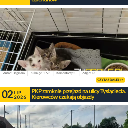
Autor: Dagmara
Kliknięć: 2778
Komentarzy: 0
Zdjęć: 16
CZYTAJ DALEJ >>
PKP zamknie przejazd na ulicy Tysiąclecia.
02
LIP
Kierowców czekają objazdy
2026