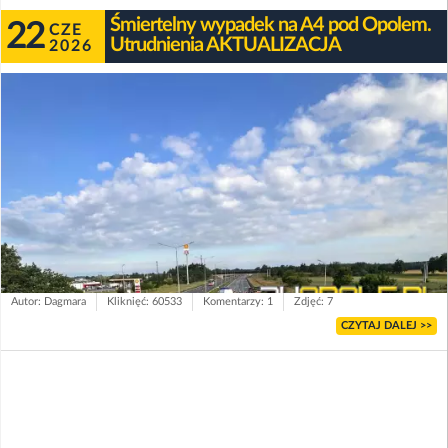
Śmiertelny wypadek na A4 pod Opolem.
22
CZE
Utrudnienia AKTUALIZACJA
2026
Autor: Dagmara
Kliknięć: 60533
Komentarzy: 1
Zdjęć: 7
CZYTAJ DALEJ >>