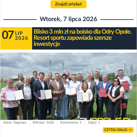
Znajdź artykuł
Wtorek, 7 lipca 2026
Blisko 3 mln zł na boisko dla Odry Opole.
07
LIP
Resort sportu zapowiada szersze
2026
inwestycje
Autor: Dagmara
Kliknięć: 1636
Komentarzy: 1
Zdjęć: 1
CZYTAJ DALEJ >>