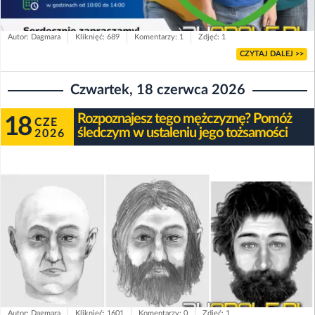
Autor: Dagmara
Kliknięć: 689
Komentarzy: 1
Zdjęć: 1
CZYTAJ DALEJ >>
Czwartek, 18 czerwca 2026
Rozpoznajesz tego mężczyznę? Pomóż
18
CZE
śledczym w ustaleniu jego tożsamości
2026
Autor: Dagmara
Kliknięć: 1601
Komentarzy: 0
Zdjęć: 1