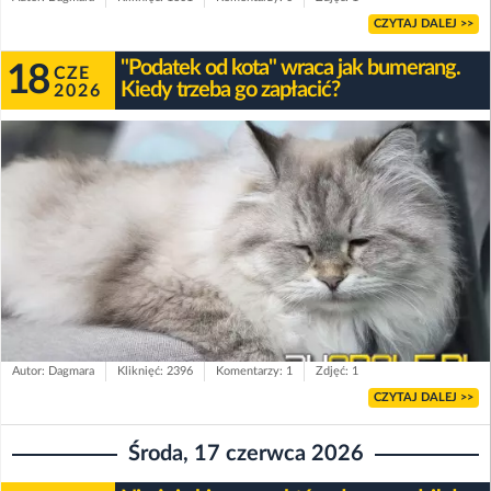
CZYTAJ DALEJ >>
"Podatek od kota" wraca jak bumerang.
18
CZE
Kiedy trzeba go zapłacić?
2026
Autor: Dagmara
Kliknięć: 2396
Komentarzy: 1
Zdjęć: 1
CZYTAJ DALEJ >>
Środa, 17 czerwca 2026