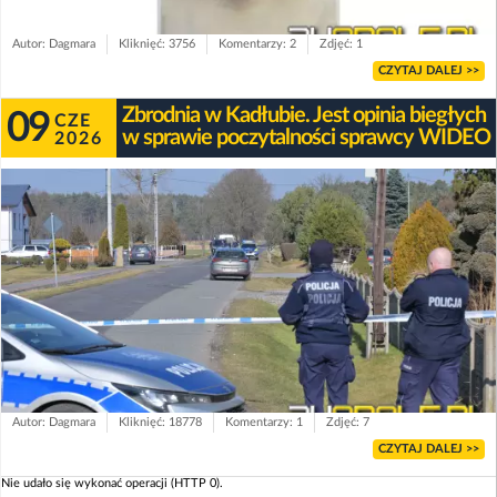
Autor: Dagmara
Kliknięć: 3756
Komentarzy: 2
Zdjęć: 1
CZYTAJ DALEJ >>
Zbrodnia w Kadłubie. Jest opinia biegłych
09
CZE
w sprawie poczytalności sprawcy WIDEO
2026
Autor: Dagmara
Kliknięć: 18778
Komentarzy: 1
Zdjęć: 7
CZYTAJ DALEJ >>
Nie udało się wykonać operacji (HTTP 0).