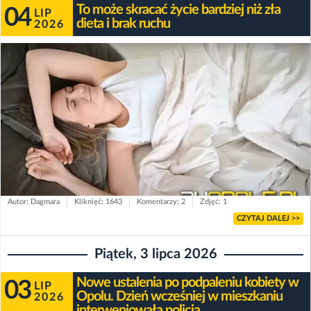
To może skracać życie bardziej niż zła
04
LIP
dieta i brak ruchu
2026
Autor: Dagmara
Kliknięć: 1643
Komentarzy: 2
Zdjęć: 1
CZYTAJ DALEJ >>
Piątek, 3 lipca 2026
Nowe ustalenia po podpaleniu kobiety w
03
LIP
Opolu. Dzień wcześniej w mieszkaniu
2026
interweniowała policja