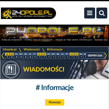
>
>
24opole.pl
Wiadomości
#informacje
SIERPIEŃ 2026
1
2
3
4
5
6
7
?
?
?
?
?
?
?
?
?
?
?
?
?
?
?
# Informacje
Nowsze