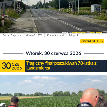
Autor: Dagmara
Kliknięć: 1376
Komentarzy: 0
Zdjęć: 1
CZYTAJ DALEJ >>
Wtorek, 30 czerwca 2026
Tragiczny finał poszukiwań 78-latka z
30
CZE
Landzmierza
2026