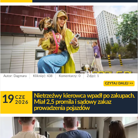
Autor: Dagmara
Kliknięć: 438
Komentarzy: 0
Zdjęć: 1
CZYTAJ DALEJ >>
Nietrzeźwy kierowca wpadł po zakupach.
19
CZE
Miał 2,5 promila i sądowy zakaz
2026
prowadzenia pojazdów