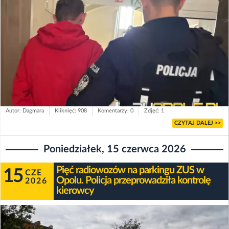
Autor: Dagmara
Kliknięć: 908
Komentarzy: 0
Zdjęć: 1
CZYTAJ DALEJ >>
Poniedziałek, 15 czerwca 2026
Pięć radiowozów na parkingu ZUS w
15
CZE
Opolu. Policja przeprowadziła kontrolę
2026
kierowcy