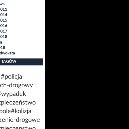
awa
2011
2014
2015
2016
2017
2018
ą
018
Adwokata
 TAGÓW
#policja
uch-drogowy
#wypadek
zpieczeństwo
pole
#kolizja
zenie-drogowe
zpieczenstwo