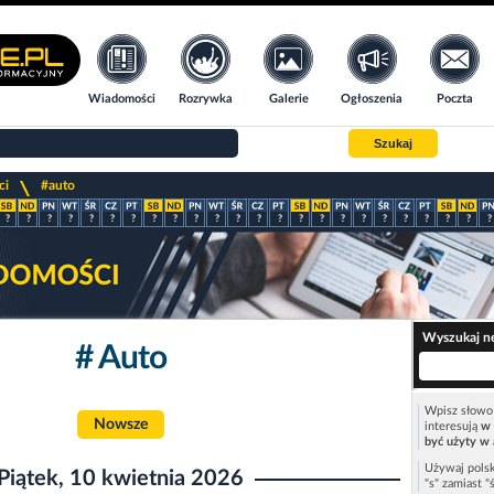
Wiadomości
Rozrywka
Galerie
Ogłoszenia
Poczta
Szukaj
>
ci
#auto
?
?
?
?
?
?
?
?
?
?
?
?
?
?
?
?
?
?
?
?
?
?
?
?
Wyszukaj n
# Auto
Wpisz słowo 
Nowsze
interesują
w 
być użyty w 
Używaj polsk
Piątek, 10 kwietnia 2026
"s" zamiast "