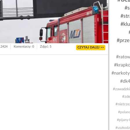
#s
#st
#kl
#prze
 12424
Komentarzy: 0
Zdjęć: 5
CZYTAJ DALEJ >>
#rato
#krapk
#narkoty
#dk
#zawadzki
#zde
#nietrz
#polan
#pijany-
#uszkodz