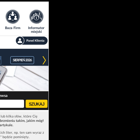
Baza Firm
Informator
miejski
SIERPIEŃ 2026
ewsa
lub kilka słów, które Cię
brzmieniu takim, jakim mógł
artykule.
ich liter, np. ten sam wyraz z
ś" będzie pominięty.