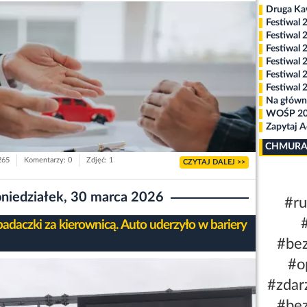
Druga K
Festiwal 
Festiwal 
Festiwal 
Festiwal 
Festiwal 
Festiwal 
Na główn
WOŚP 2
Zapytaj 
CHMURA
265
Komentarzy: 0
Zdjęć: 1
CZYTAJ DALEJ >>
niedziałek, 30 marca 2026
#r
padaczki za kierownicą. Auto uderzyło w bariery
#be
#o
#zdar
#be