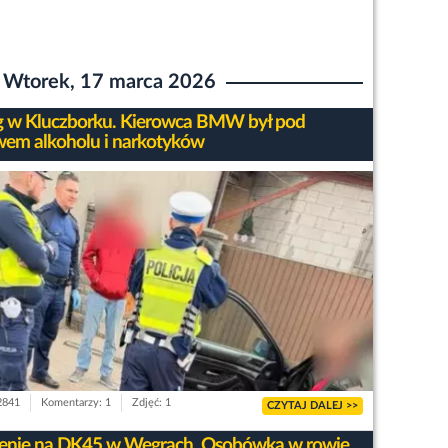
Wtorek, 17 marca 2026
g w Kluczborku. Kierowca BMW był pod
em alkoholu i narkotyków
 2841
Komentarzy: 1
Zdjęć: 1
CZYTAJ DALEJ >>
enie na DK45 w Węgrach. Osobówka w rowie