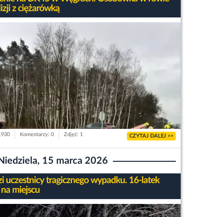
izji z ciężarówką
 1930
Komentarzy: 0
Zdjęć: 1
CZYTAJ DALEJ >>
Niedziela, 15 marca 2026
i uczestnicy tragicznego wypadku. 16-latek
 na miejscu