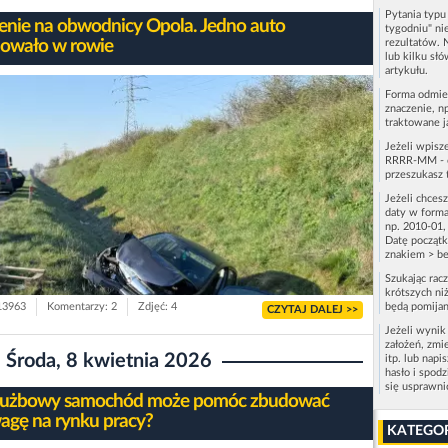
Pytania typ
enie na obwodnicy Opola. Jedno auto
tygodniu" ni
owało w rowie
rezultatów. 
lub kilku sł
artykułu.
Forma odmie
znaczenie, n
traktowane j
Jeżeli wpisz
RRRR-MM - c
przeszukasz 
Jeżeli chces
daty w forma
np. 2010-01,
Datę początk
znakiem > be
Szukając rac
krótszych niż
 13963
Komentarzy: 2
Zdjęć: 4
będą pomijan
CZYTAJ DALEJ >>
Jeżeli wynik
założeń, zmi
Środa, 8 kwietnia 2026
itp. lub napi
hasło i spod
się usprawn
łużbowy samochód może pomóc zbudować
agę na rynku pracy?
KATEGO