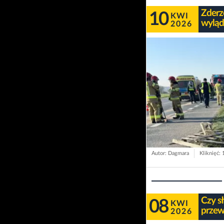
Zderz
10
KWI
wyląd
2026
Autor: Dagmara
Kliknięć:
Czy s
08
KWI
przew
2026