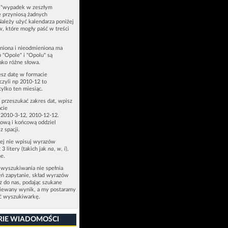
u "wypadek w zeszłym
e przyniosą żadnych
Należy użyć kalendarza poniżej
ów, które mogły paść w treści
niona i nieodmieniona ma
p "Opole" i "Opolu" są
ako różne słowa.
esz datę w formacie
zyli np 2010-12 to
tylko ten miesiąc.
z przeszukać zakres dat, wpisz
cie
 2010-3-12, 2010-12-12.
ową i końcową oddziel
z spacji.
zej nie wpisuj wyrazów
 3 litery (takich jak
na
,
w
,
i
),
e.
 wyszukiwania nie spełnia
eń zapytanie, skład wyrazów
sz do nas, podając szukane
ziewany wynik, a my postaramy
ić wyszukiwarkę.
RIE WIADOMOŚCI