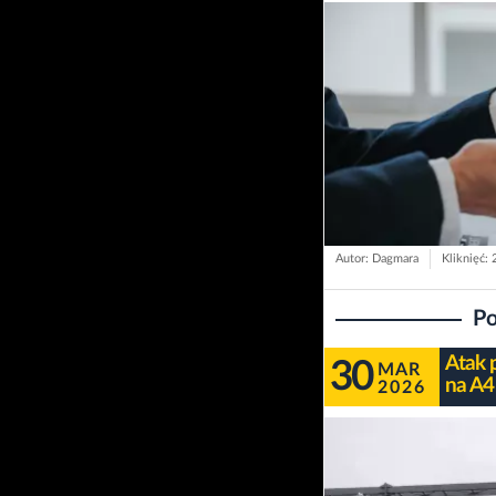
Autor: Dagmara
Kliknięć: 
Po
Atak 
30
MAR
na A4
2026