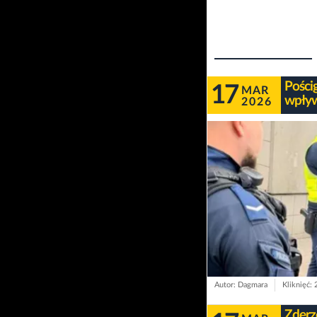
Pości
17
MAR
wpływ
2026
Autor: Dagmara
Kliknięć:
Zderz