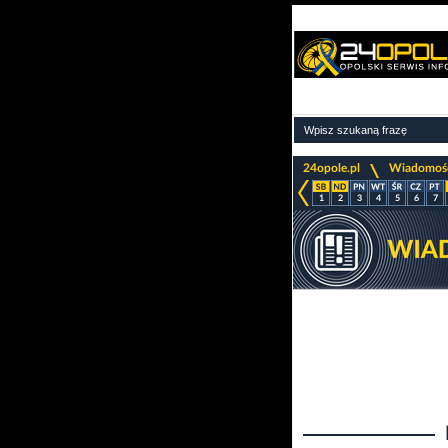
>
24opole.pl
Wiadomoś
1
2
3
4
5
6
7