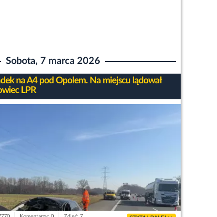
Sobota, 7 marca 2026
ek na A4 pod Opolem. Na miejscu lądował
owiec LPR
 7770
Komentarzy: 0
Zdjęć: 7