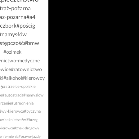
traż-pożarna
raz-pozarna
#a4
uczbork
#pościg
#namysłów
stępczość
#bmw
#ozimek
wnictwo-medyczne
owice
#ratownictwo
ki
#alkohol
#kierowcy
45
#strzelce-opolskie
e
#autostrada
#namyslow
rzenie
#utrudnienia
eźwy-kierowca
#byczyna
owice
#nietrzeźwi
#brzeg
kierowca
#znak-drogowy
enie-mienia
#prawo-jazdy