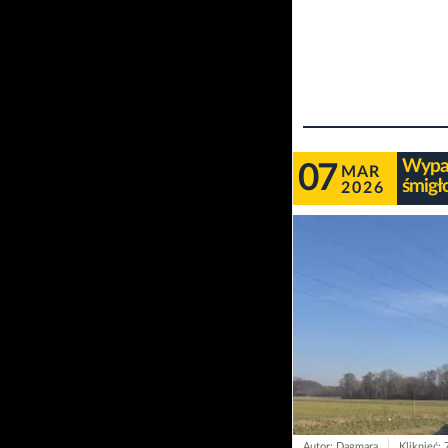
Wypad
07
MAR
śmigł
2026
Autor: Dagmara
Kliknięć: