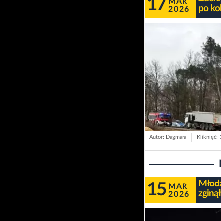
17
MAR
po kol
2026
Autor: Dagmara
Kliknięć:
Młodz
15
MAR
zginął
2026