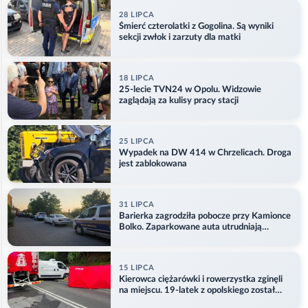
28 LIPCA
Śmierć czterolatki z Gogolina. Są wyniki
sekcji zwłok i zarzuty dla matki
18 LIPCA
25-lecie TVN24 w Opolu. Widzowie
zaglądają za kulisy pracy stacji
25 LIPCA
Wypadek na DW 414 w Chrzelicach. Droga
jest zablokowana
31 LIPCA
Barierka zagrodziła pobocze przy Kamionce
Bolko. Zaparkowane auta utrudniają
przejazd
15 LIPCA
Kierowca ciężarówki i rowerzystka zginęli
na miejscu. 19-latek z opolskiego został
ranny