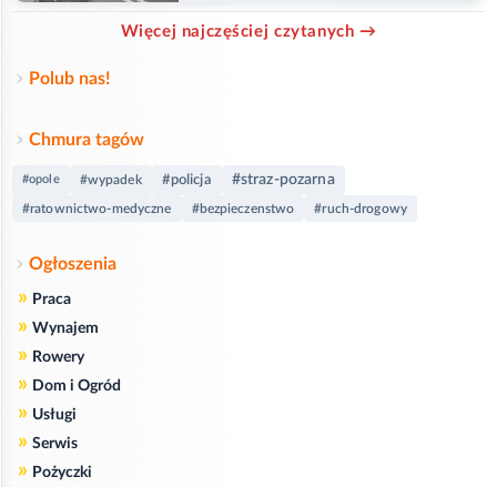
Więcej najczęściej czytanych →
Polub nas!
Chmura tagów
#straz-pozarna
#policja
#opole
#wypadek
#ratownictwo-medyczne
#bezpieczenstwo
#ruch-drogowy
Ogłoszenia
»
Praca
»
Wynajem
»
Rowery
»
Dom i Ogród
»
Usługi
»
Serwis
»
Pożyczki