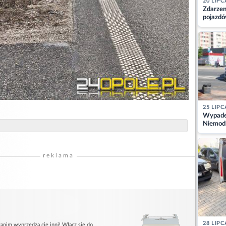
20 LIPC
Zdarzen
pojazdó
z kiero
kajdank
25 LIPC
Wypadek
Niemodl
osoby w
reklama
28 LIPC
anim wyprzedzą cię inni! Włącz się do