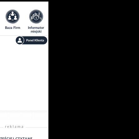
Baza Firm
Informator
miejski
reklama
ZĘŚCIEJ CZYTANE