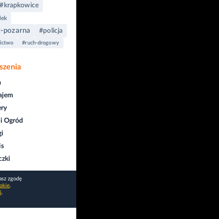
#krapkowice
ek
z-pozarna
#policja
ictwo
#ruch-drogowy
szenia
a
ajem
ry
i Ogród
gi
is
czki
asz zgodę
okie
.
i
.