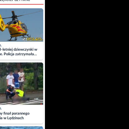
A
4-letniej dziewczynki w
e. Policja zatrzymała
A
ny finał porannego
ia w Lędzinach