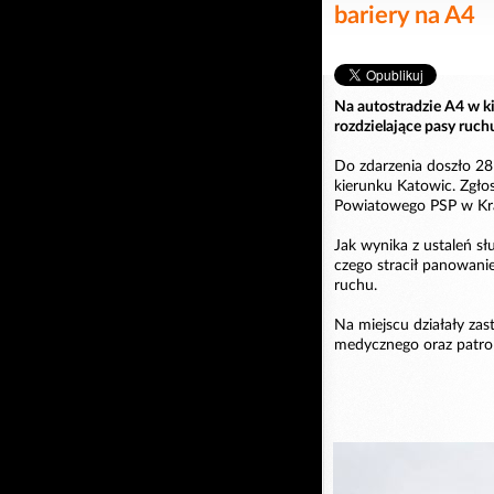
bariery na A4
Na autostradzie A4 w 
rozdzielające pasy ruch
Do zdarzenia doszło 28
kierunku Katowic. Zgł
Powiatowego PSP w Kr
Jak wynika z ustaleń sł
czego stracił panowani
ruchu.
Na miejscu działały zas
medycznego oraz patrol