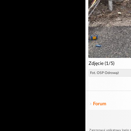
Zdjęcie (1/5)
Fot. OSP Odrowąż
Forum
Zarezerwuj unikatowy login z