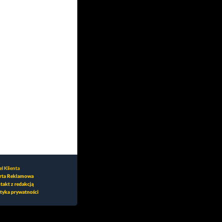
l Klienta
rta Reklamowa
takt z redakcją
ityka prywatności