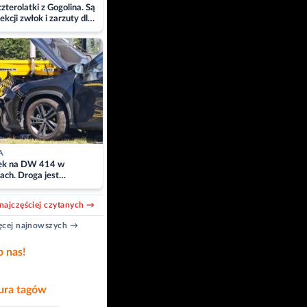
zterolatki z Gogolina. Są
ekcji zwłok i zarzuty dla
A
k na DW 414 w
ach. Droga jest
owana
najczęściej czytanych →
cej najnowszych →
b nas!
ra tagów