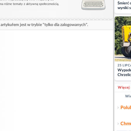
Śmierć c
 na różne tematy z aktywną społecznością.
wyniki s
matki
artykułem jest w trybie "tylko dla zalogowanych".
25 LIPC
Wypade
Chrzelic
zablok
Więcej 
Wię
Polu
Chmu