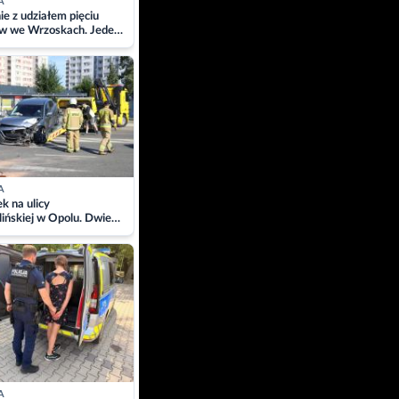
A
ie z udziałem pięciu
w we Wrzoskach. Jeden
wców zabrany w
ach
A
 na ulicy
ińskiej w Opolu. Dwie
 szpitalu
A