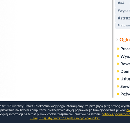
#a4
#wypad
#stra
#ratown
Ogło
»
Prac
»
Wyn
»
Rowe
»
Dom 
»
Usłu
»
Serw
»
Poży
z art. 173 ustawy Prawa Telekomunikacyjnego informujemy, że przeglądając tę stronę wyraż
apisywanie na Twoim komputerze niezbędnych do jej poprawnego funkcjonowania plików
co
ięcej informacji na temat plików cookie znajdziecie Państwo na stronie
polityka prywatnośc
Kliknij tutaj, aby wyrazić zgodę i ukryć komunikat.