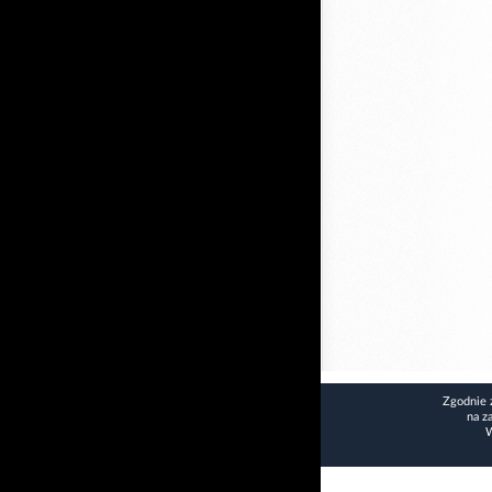
Zgodnie 
na z
W