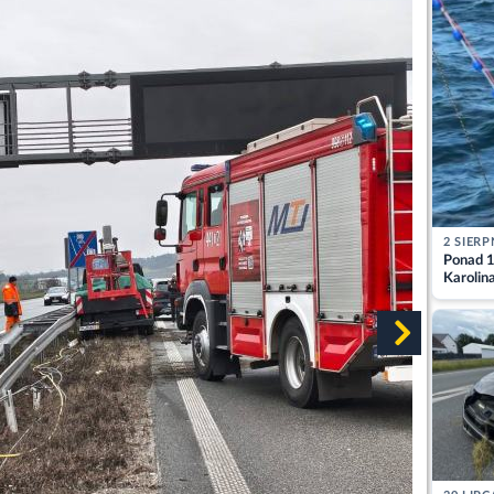
2 SIERP
Ponad 1
Karolin
przez Ba
Aktuali