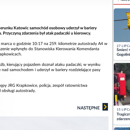
kierunku Katowic samochód osobowy uderzył w bariery
u. Przyczyną zdarzenia był atak padaczki u kierowcy.
 marca o godzinie 10:17 na 259. kilometrze autostrady A4 w
27 LIPC
oszenie wpłynęło do Stanowiska Kierowania Komendanta
Śmierć 
apkowicach.
Gogolini
matkę
użb, kierujący pojazdem doznał ataku padaczki, w wyniku
e nad samochodem i uderzył w bariery rozdzielające pasy
tępy JRG Krapkowice, policja, zespół ratownictwa
 obsługi autostrady.
NASTĘPNE
15 LIPC
Tragicz
zdarzen