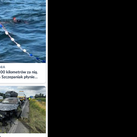
NIA
00 kilometrów za nią.
a Szczepaniak płynie
łtyk dla Piotra.
zacja