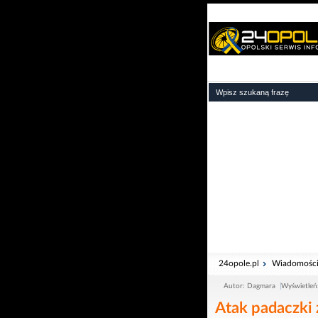
24opole.pl
Wiadomośc
Autor: Dagmara
Wyświetleń
Atak padaczki 