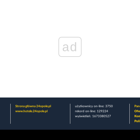
ad
Strona główna 24opole.pl
użytkownicy on-line: 3750
Pane
www.hotele.24opole.pl
rekord on-line: 129224
Ofe
wyświetleń: 1673380527
Kon
Pol