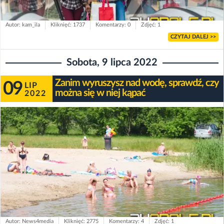
Autor: kam_ila
Kliknięć: 1737
Komentarzy: 0
Zdjęć: 1
CZYTAJ DALEJ >>
Sobota, 9 lipca 2022
Zanim wyruszysz nad wodę, sprawdź, czy
09
LIP
można się w niej kąpać
2022
Autor: News4media
Kliknięć: 2775
Komentarzy: 4
Zdjęć: 1