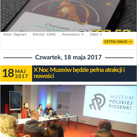
Autor: Dagmara
Kliknięć: 13442
Komentarzy: 0
Zdjęć: 1
CZYTAJ DALEJ >>
Czwartek, 18 maja 2017
X Noc Muzeów będzie pełna atrakcji i
18
MAJ
nowości
2017