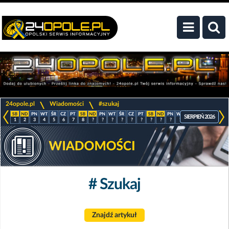
>
>
24opole.pl
Wiadomości
#szukaj
SIERPIEŃ 2026
1
2
3
4
5
6
7
8
?
?
?
?
?
?
?
?
?
?
?
?
?
?
# Szukaj
Znajdź artykuł