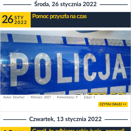
Środa, 26 stycznia 2022
Pomoc przyszła na czas
26
STY
2022
Autor: Dżacheć
Kliknięć: 2027
Komentarzy: 9
Zdjęć: 1
CZYTAJ DALEJ >>
Czwartek, 13 stycznia 2022