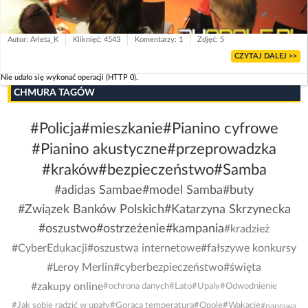
Autor: Arleta_K
Kliknięć: 4543
Komentarzy: 1
Zdjęć: 5
CZYTAJ DALEJ >>
Nie udało się wykonać operacji (HTTP 0).
CHMURA TAGÓW
#Policja
#mieszkanie
#Pianino cyfrowe
#Pianino akustyczne
#przeprowadzka
#kraków
#bezpieczeństwo
#Samba
#adidas Sambae
#model Samba
#buty
#Związek Banków Polskich
#Katarzyna Skrzynecka
#oszustwo
#ostrzeżenie
#kampania
#kradzież
#CyberEdukacji
#oszustwa internetowe
#fałszywe konkursy
#Leroy Merlin
#cyberbezpieczeństwo
#święta
#zakupy online
#ochrona danych
#Lato
#Upaly
#Odwodnienie
#Jak sobie radzić w upały
#Gorąca temperatura
#Opole
#Wakacje
#naprawa