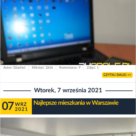
Autor: Dżacheć
Kliknięć: 2616
Komentarzy: 9
Zdjęć: 1
CZYTAJ DALEJ >>
Wtorek, 7 września 2021
Najlepsze mieszkania w Warszawie
07
WRZ
2021