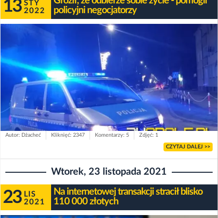
Groził, że odbierze sobie życie - pomogli
13
STY
policyjni negocjatorzy
2022
Autor: Dżacheć
Kliknięć: 2347
Komentarzy: 5
Zdjęć: 1
CZYTAJ DALEJ >>
Wtorek, 23 listopada 2021
Na internetowej transakcji stracił blisko
23
LIS
110 000 złotych
2021