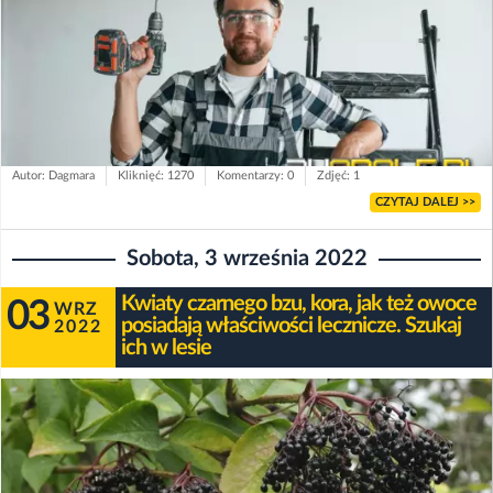
Autor: Dagmara
Kliknięć: 1270
Komentarzy: 0
Zdjęć: 1
CZYTAJ DALEJ >>
Sobota, 3 września 2022
Kwiaty czarnego bzu, kora, jak też owoce
03
WRZ
posiadają właściwości lecznicze. Szukaj
2022
ich w lesie