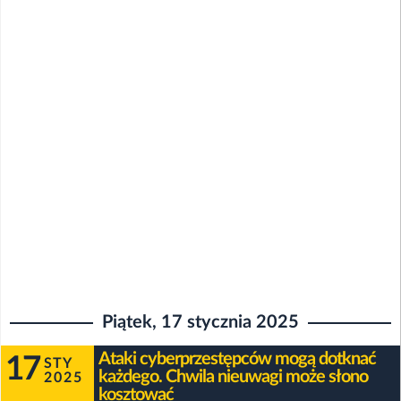
Piątek, 17 stycznia 2025
Ataki cyberprzestępców mogą dotknać
17
STY
każdego. Chwila nieuwagi może słono
2025
kosztować