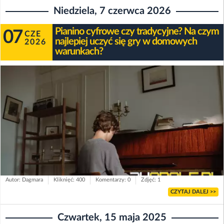
Niedziela, 7 czerwca 2026
Pianino cyfrowe czy tradycyjne? Na czym
07
CZE
najlepiej uczyć się gry w domowych
2026
warunkach?
Autor: Dagmara
Kliknięć: 400
Komentarzy: 0
Zdjęć: 1
CZYTAJ DALEJ >>
Czwartek, 15 maja 2025