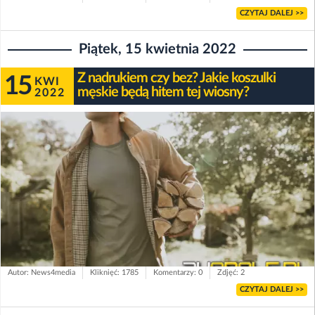
CZYTAJ DALEJ >>
Piątek, 15 kwietnia 2022
Z nadrukiem czy bez? Jakie koszulki
15
KWI
męskie będą hitem tej wiosny?
2022
Autor: News4media
Kliknięć: 1785
Komentarzy: 0
Zdjęć: 2
CZYTAJ DALEJ >>