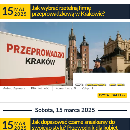
Jak wybrać rzetelną firmę
15
MAJ
przeprowadzkową w Krakowie?
2025
Autor: Dagmara
Kliknięć: 665
Komentarzy: 0
Zdjęć: 1
CZYTAJ DALEJ >>
Sobota, 15 marca 2025
Jak dopasować czarne sneakersy do
15
MAR
swojego stylu? Przewodnik dla kobiet
2025