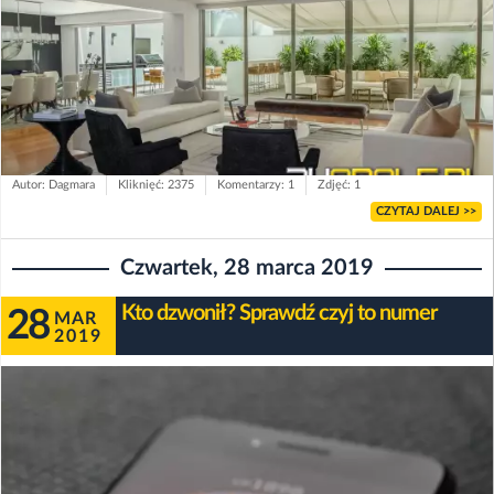
Autor: Dagmara
Kliknięć: 2375
Komentarzy: 1
Zdjęć: 1
CZYTAJ DALEJ >>
Czwartek, 28 marca 2019
Kto dzwonił? Sprawdź czyj to numer
28
MAR
2019