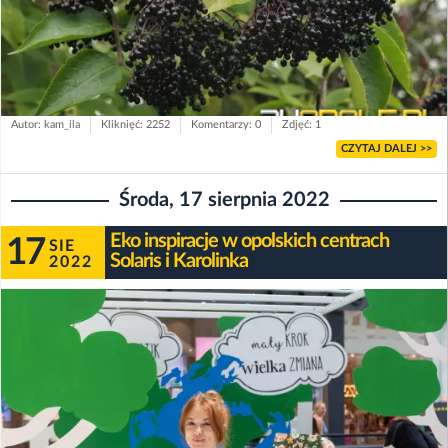
Autor: kam_ila
Kliknięć: 2252
Komentarzy: 0
Zdjęć: 1
CZYTAJ DALEJ >>
Środa, 17 sierpnia 2022
Eko inspiracje w opolskich centrach
17
SIE
Solaris i Karolinka
2022