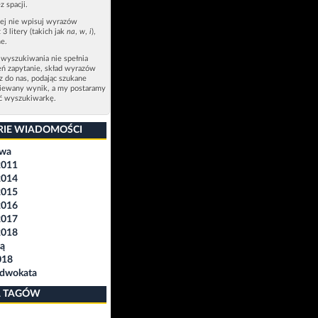
z spacji.
zej nie wpisuj wyrazów
 3 litery (takich jak
na
,
w
,
i
),
e.
 wyszukiwania nie spełnia
eń zapytanie, skład wyrazów
sz do nas, podając szukane
ziewany wynik, a my postaramy
ić wyszukiwarkę.
RIE WIADOMOŚCI
awa
2011
2014
2015
2016
2017
2018
ą
018
Adwokata
 TAGÓW