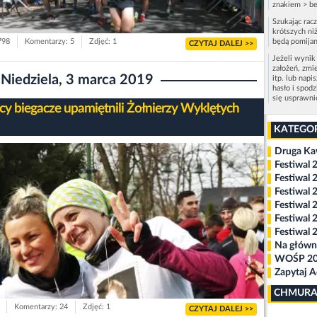
znakiem > be
Szukając rac
krótszych niż
798
Komentarzy: 5
Zdjęć: 1
będą pomijan
CZYTAJ DALEJ >>
Jeżeli wynik
założeń, zmi
Niedziela, 3 marca 2019
itp. lub napi
hasło i spod
się usprawn
cy biegacze upamiętnili Żołnierzy Wyklętych
KATEGO
Druga K
Festiwal 
Festiwal 
Festiwal 
Festiwal 
Festiwal 
Festiwal 
Na główn
WOŚP 2
Zapytaj 
CHMURA
Komentarzy: 24
Zdjęć: 1
CZYTAJ DALEJ >>