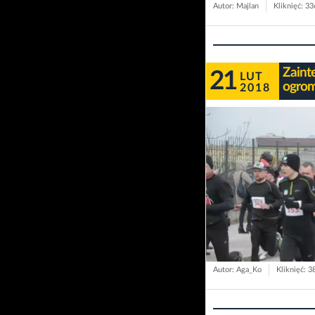
Autor: Majlan
Kliknięć: 3
Zaint
21
LUT
ogrom
2018
Autor: Aga_Ko
Kliknięć: 3