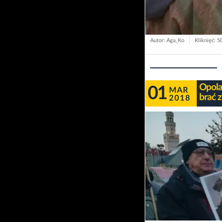
Autor: Aga_Ko
Kliknięć: 5
Opola
01
MAR
brać z
2018