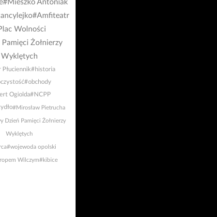
e
#Mieszko Antoniak
ancylejko
#Amfiteatr
Plac Wolności
 Pamięci Żołnierzy
Wyklętych
r Płuciennik
#historia
czystość
#obchody
ert Ogiolda
#NCPP
zydło
#Mirosław Pietrucha
 Dzień Pamięci Żołnierzy
Wyklętych
rca
#wojewoda opolski
Tropem Wilczym
#kibice