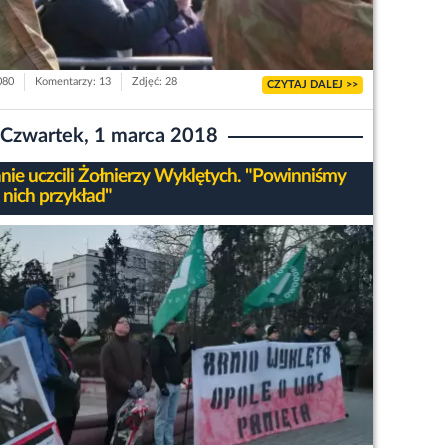
080
Komentarzy: 13
Zdjęć: 28
CZYTAJ DALEJ >>
Czwartek, 1 marca 2018
nie uczcili Żołnierzy Wyklętych. "Powinniśmy
 nich przykład"