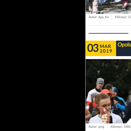
Autor: Aga_Ko
Kliknięć: 3
Opols
03
MAR
2019
Autor: qing
Kliknięć: 5481