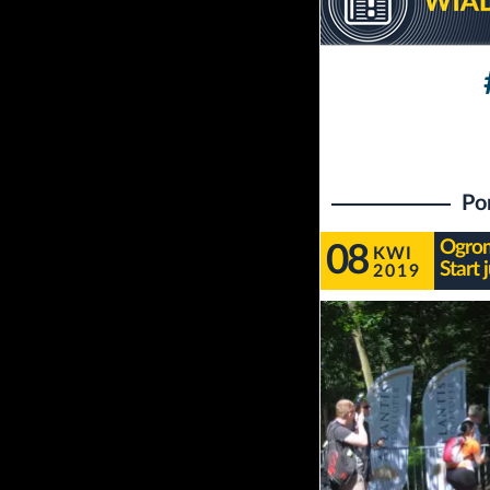
Po
Ogrom
08
KWI
Start 
2019