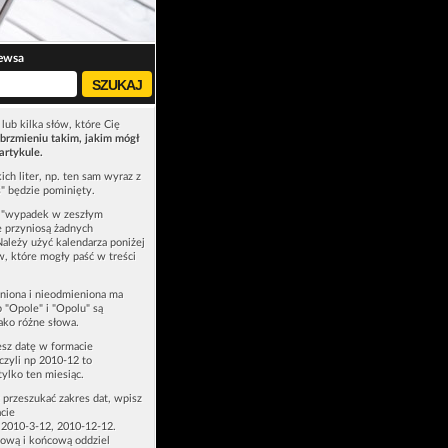
ewsa
lub kilka słów, które Cię
brzmieniu takim, jakim mógł
artykule.
ich liter, np. ten sam wyraz z
ś" będzie pominięty.
u "wypadek w zeszłym
e przyniosą żadnych
Należy użyć kalendarza poniżej
ów, które mogły paść w treści
niona i nieodmieniona ma
p "Opole" i "Opolu" są
ako różne słowa.
esz datę w formacie
zyli np 2010-12 to
tylko ten miesiąc.
z przeszukać zakres dat, wpisz
cie
 2010-3-12, 2010-12-12.
ową i końcową oddziel