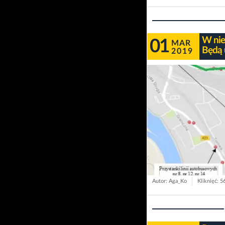
W nie
01
MAR
Będą 
2019
Autor: Aga_Ko
Kliknięć: 5