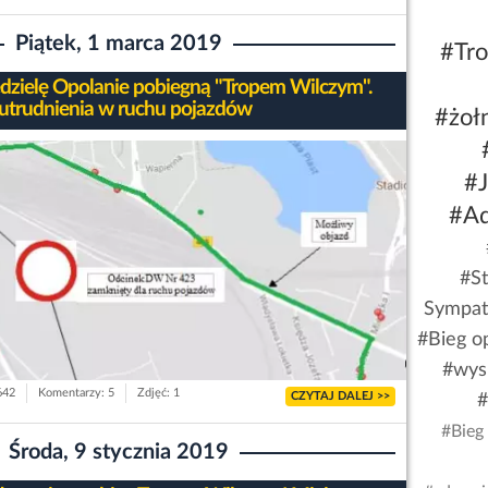
Piątek, 1 marca 2019
#Tr
dzielę Opolanie pobiegną "Tropem Wilczym".
utrudnienia w ruchu pojazdów
#żoł
#
#Ad
#S
Sympat
#Bieg op
#wys
642
Komentarzy: 5
Zdjęć: 1
CZYTAJ DALEJ >>
#
#Bieg
Środa, 9 stycznia 2019