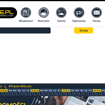
Wiadomości
Rozrywka
Galerie
Ogłoszenia
Poczta
Szukaj
>
ci
#Tropem Wilczym
?
?
?
?
?
?
?
?
?
?
?
?
?
?
?
?
?
?
?
?
?
?
?
?