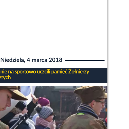
Niedziela, 4 marca 2018
nie na sportowo uczcili pamięć Żołnierzy
ętych