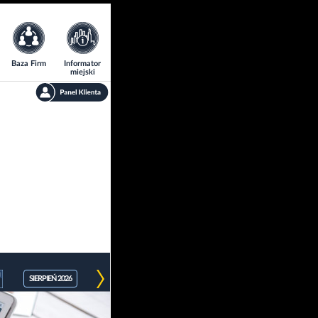
Baza Firm
Informator
miejski
SIERPIEŃ 2026