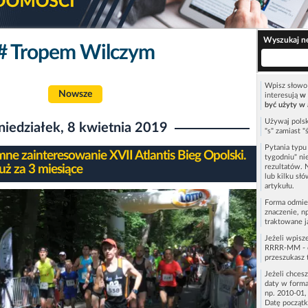
Wyszukaj n
# Tropem Wilczym
Wpisz słowo 
Nowsze
interesują
w 
być użyty w 
Używaj polsk
niedziałek, 8 kwietnia 2019
"s" zamiast "
Pytania typ
ne zainteresowanie XVII Atlantis Bieg Opolski.
tygodniu" ni
już za 3 miesiące
rezultatów. 
lub kilku sł
artykułu.
Forma odmie
znaczenie, n
traktowane j
Jeżeli wpisz
RRRR-MM - c
przeszukasz 
Jeżeli chces
daty w forma
np. 2010-01,
Datę początk