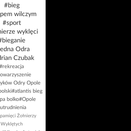
#bieg
opem wilczym
#sport
nierze wyklęci
#bieganie
Jedna Odra
rian Czubak
#rekreacja
towarzyszenie
yków Odry Opole
olski
#atlantis bieg
pa bolko
#Opole
utrudnienia
 pamięci Żołnierzy
Wyklętych