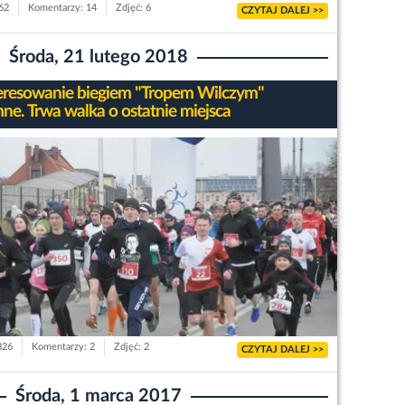
362
Komentarzy: 14
Zdjęć: 6
CZYTAJ DALEJ >>
Środa, 21 lutego 2018
eresowanie biegiem "Tropem Wilczym"
ne. Trwa walka o ostatnie miejsca
826
Komentarzy: 2
Zdjęć: 2
CZYTAJ DALEJ >>
Środa, 1 marca 2017