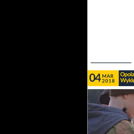
Opola
04
MAR
Wykl
2018