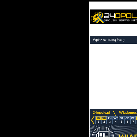
>
24opole.pl
Wiadomoś
1
2
3
4
5
6
7