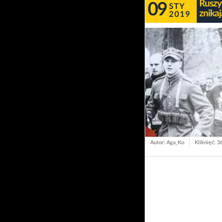
Ruszy
09
STY
znika
2019
Autor: Aga_Ko
Kliknięć: 3