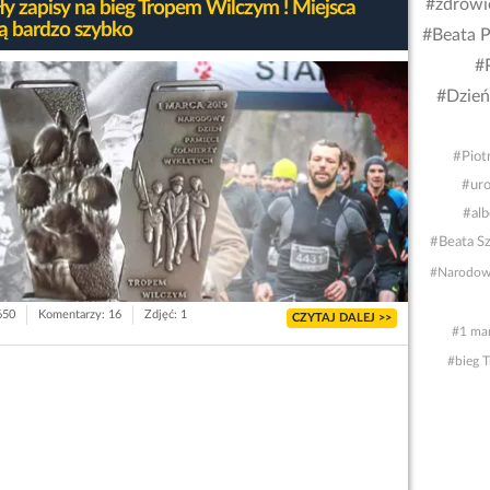
#zdrowi
ły zapisy na bieg Tropem Wilczym ! Miejsca
ją bardzo szybko
#Beata P
#
#Dzień
#Piot
#uro
#alb
#Beata S
#Narodowy
650
Komentarzy: 16
Zdjęć: 1
CZYTAJ DALEJ >>
#1 ma
#bieg 