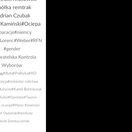
półka remtrak
drian Czubak
 Kamiński
#Ociepa
paracje
#niemcy
Lorenc
#Weber
#RFN
#gender
atelska Kontrola
Wyborów
as
#Buła
#Polityka
#KO
encja
#minister rolictwa
użycie
#Kamil Bortniczuk
Kukiz
#Opolskie
#Tauron
 za prąd
#Marsz Równości
ł Dydyński
#zembaty
told Zembaczyński