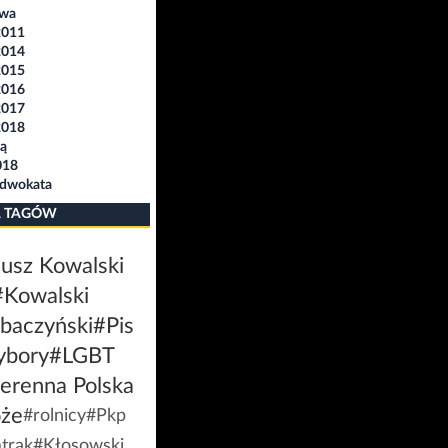
awa
2011
2014
2015
2016
2017
2018
ą
018
Adwokata
 TAGÓW
usz Kowalski
#Kowalski
baczyński
#Pis
ybory
#LGBT
erenna Polska
że
#rolnicy
#Pkp
trak
#Kłosowski