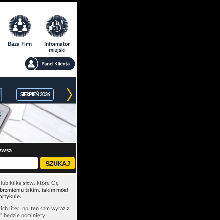
Baza Firm
Informator
miejski
SIERPIEŃ 2026
ewsa
lub kilka słów, które Cię
brzmieniu takim, jakim mógł
artykule.
ich liter, np. ten sam wyraz z
ś" będzie pominięty.