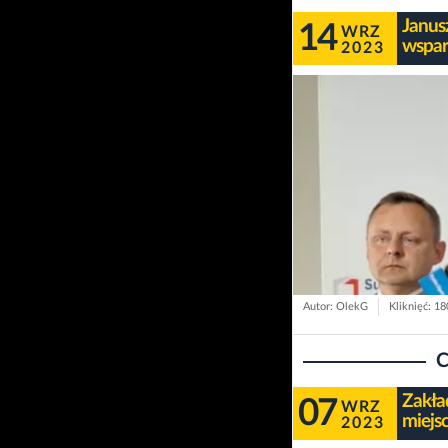
Janusz
14
WRZ
wspar
2023
Autor: OlekG
Kliknięć: 1
C
Zakła
07
WRZ
miejs
2023