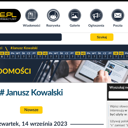
Wiadomości
Rozrywka
Galerie
Ogłoszenia
Poczta
Szukaj
>
ci
#Janusz Kowalski
8
?
?
?
?
?
?
?
?
?
?
?
?
?
?
?
?
?
?
?
?
?
?
?
Wyszukaj n
# Janusz Kowalski
Wpisz słowo 
Nowsze
interesują
w 
być użyty w 
Używaj polsk
zwartek, 14 września 2023
"s" zamiast "