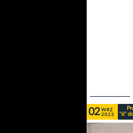
Pr
02
WRZ
"6" d
2023