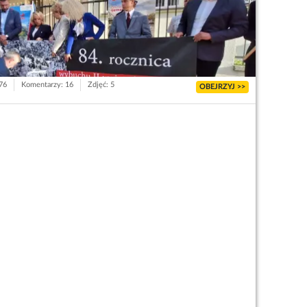
676
Komentarzy: 16
Zdjęć: 5
OBEJRZYJ >>