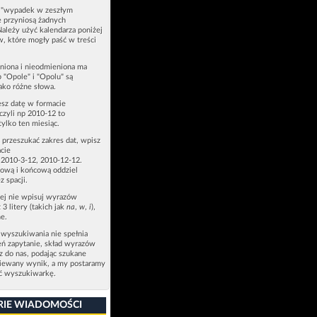
u "wypadek w zeszłym
e przyniosą żadnych
Należy użyć kalendarza poniżej
ów, które mogły paść w treści
niona i nieodmieniona ma
p "Opole" i "Opolu" są
ako różne słowa.
esz datę w formacie
zyli np 2010-12 to
tylko ten miesiąc.
z przeszukać zakres dat, wpisz
cie
 2010-3-12, 2010-12-12.
ową i końcową oddziel
z spacji.
zej nie wpisuj wyrazów
 3 litery (takich jak
na
,
w
,
i
),
e.
 wyszukiwania nie spełnia
eń zapytanie, skład wyrazów
sz do nas, podając szukane
ziewany wynik, a my postaramy
ić wyszukiwarkę.
RIE WIADOMOŚCI