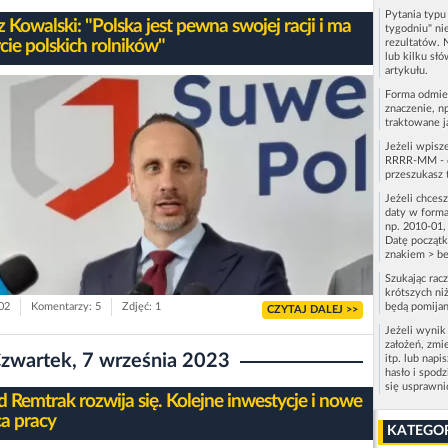
Pytania typ
 Kowalski: "Polska jest pewna swojej racji i ma
tygodniu" ni
cie polskich rolników"
rezultatów. 
lub kilku sł
artykułu.
Forma odmie
znaczenie, n
traktowane j
Jeżeli wpisz
RRRR-MM - c
przeszukasz 
Jeżeli chces
daty w forma
np. 2010-01,
Datę początk
znakiem > be
Szukając rac
krótszych niż
802
Komentarzy: 5
Zdjęć: 1
będą pomijan
CZYTAJ DALEJ >>
Jeżeli wynik
założeń, zmi
zwartek, 7 września 2023
itp. lub napi
hasło i spod
się usprawn
d Remtrak rozwija się. Kolejne inwestycje i nowe
ca pracy
KATEGO