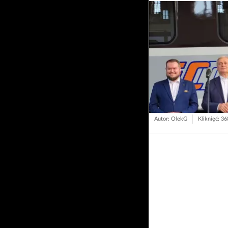
Autor: OlekG
Kliknięć: 3