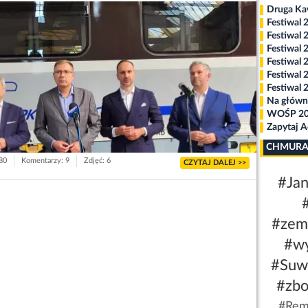
Druga K
Festiwal 
Festiwal 
Festiwal 
Festiwal 
Festiwal 
Festiwal 
Na główn
WOŚP 2
Zapytaj 
CHMURA
680
Komentarzy: 9
Zdjęć: 6
CZYTAJ DALEJ >>
#Jan
#zem
#w
#Suw
#zbo
#Rem