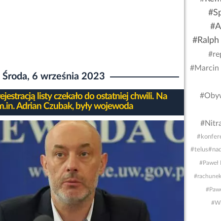
#S
#A
#Ralph
#re
#Marcin 
Środa, 6 września 2023
rejestracją listy czekało do ostatniej chwili. Na
#Obyw
..m.in. Adrian Czubak, były wojewoda
#Nitr
#konfer
#telus
#nad
#Paweł 
#rachunek
#Pawe
#Wi