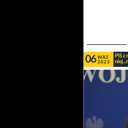
PiS z 
06
WRZ
niej.
2023