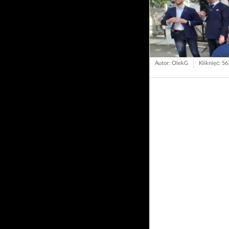
Autor: OlekG
Kliknięć: 5