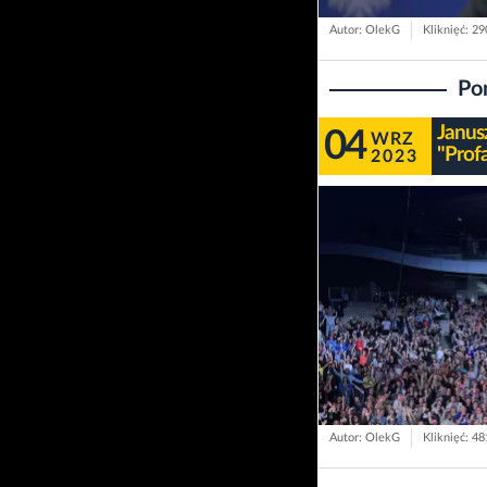
Autor: OlekG
Kliknięć: 2
Po
Janus
04
WRZ
"Prof
2023
Autor: OlekG
Kliknięć: 4