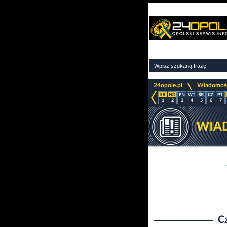
>
24opole.pl
Wiadomoś
1
2
3
4
5
6
7
C