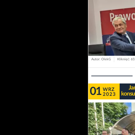
Autor: OlekG
Kliknięć: 6
Ja
01
WRZ
konsu
2023