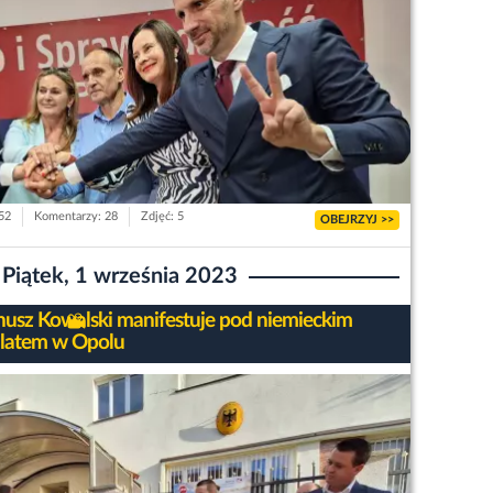
552
Komentarzy: 28
Zdjęć: 5
OBEJRZYJ >>
Piątek, 1 września 2023
nusz Kowalski manifestuje pod niemieckim
latem w Opolu