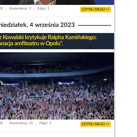
901
Komentarzy: 3
Zdjęć: 1
CZYTAJ DALEJ >>
niedziałek, 4 września 2023
z Kowalski krytykuje Ralpha Kamińskiego:
anacja amfiteatru w Opolu".
819
Komentarzy: 15
Zdjęć: 2
CZYTAJ DALEJ >>