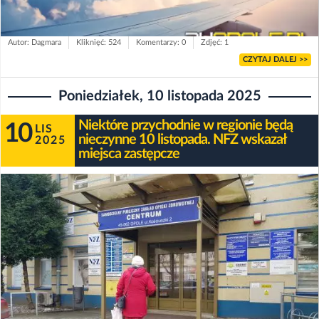
Autor: Dagmara
Kliknięć: 524
Komentarzy: 0
Zdjęć: 1
CZYTAJ DALEJ >>
Poniedziałek, 10 listopada 2025
Niektóre przychodnie w regionie będą
10
LIS
nieczynne 10 listopada. NFZ wskazał
2025
miejsca zastępcze