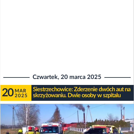
Czwartek, 20 marca 2025
Siestrzechowice: Zderzenie dwóch aut na
20
MAR
skrzyżowaniu. Dwie osoby w szpitalu
2025