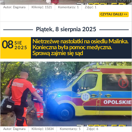
Autor: Dagmara
Kliknięć: 1521
Komentarzy: 1
Zdjęć: 1
CZYTAJ DALEJ >>
Piątek, 8 sierpnia 2025
Nietrzeźwe nastolatki na osiedlu Malinka.
08
SIE
Konieczna była pomoc medyczna.
2025
Sprawą zajmie się sąd
Autor: Dagmara
Kliknięć: 15834
Komentarzy: 5
Zdjęć: 6