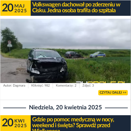
Volkswagen dachował po zderzeniu w
20
MAJ
Cisku. Jedna osoba trafiła do szpitala
2025
Autor: Dagmara
Kliknięć: 982
Komentarzy: 2
Zdjęć: 3
CZYTAJ DALEJ >>
Niedziela, 20 kwietnia 2025
Gdzie po pomoc medyczną w nocy,
20
KWI
weekend i święta? Sprawdź przed
2025