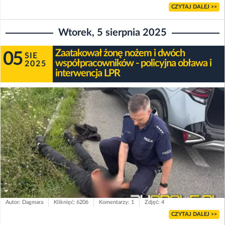
CZYTAJ DALEJ >>
Wtorek, 5 sierpnia 2025
Zaatakował żonę nożem i dwóch
05
SIE
współpracowników - policyjna obława i
2025
interwencja LPR
Autor: Dagmara
Kliknięć: 6206
Komentarzy: 1
Zdjęć: 4
CZYTAJ DALEJ >>