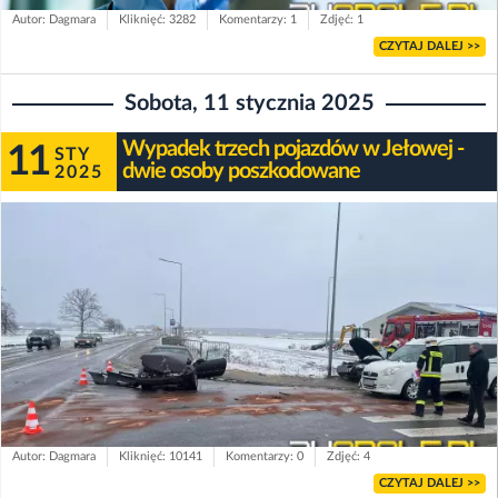
Autor: Dagmara
Kliknięć: 3282
Komentarzy: 1
Zdjęć: 1
CZYTAJ DALEJ >>
Sobota, 11 stycznia 2025
Wypadek trzech pojazdów w Jełowej -
11
STY
dwie osoby poszkodowane
2025
Autor: Dagmara
Kliknięć: 10141
Komentarzy: 0
Zdjęć: 4
CZYTAJ DALEJ >>