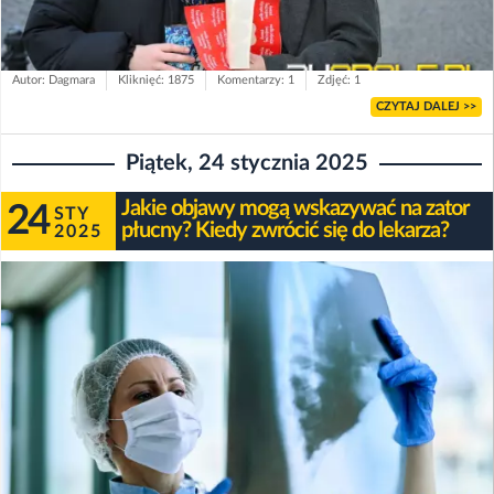
Autor: Dagmara
Kliknięć: 1875
Komentarzy: 1
Zdjęć: 1
CZYTAJ DALEJ >>
Piątek, 24 stycznia 2025
Jakie objawy mogą wskazywać na zator
24
STY
płucny? Kiedy zwrócić się do lekarza?
2025