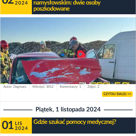
02
namysłowskim: dwie osoby
2024
poszkodowane
Autor: Dagmara
Kliknięć: 3012
Komentarzy: 1
Zdjęć: 2
CZYTAJ DALEJ >>
Piątek, 1 listopada 2024
Gdzie szukać pomocy medycznej?
01
LIS
2024