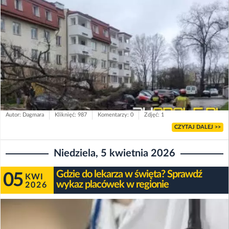
Autor: Dagmara
Kliknięć: 987
Komentarzy: 0
Zdjęć: 1
CZYTAJ DALEJ >>
Niedziela, 5 kwietnia 2026
Gdzie do lekarza w święta? Sprawdź
05
KWI
wykaz placówek w regionie
2026