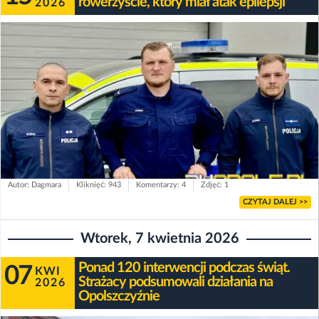
rowerzyście, który miał atak epilepsji
2026
Autor: Dagmara
Kliknięć: 943
Komentarzy: 4
Zdjęć: 1
CZYTAJ DALEJ >>
Wtorek, 7 kwietnia 2026
Ponad 120 interwencji podczas świąt.
07
KWI
Strażacy podsumowali działania na
2026
Opolszczyźnie