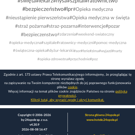
#święta
#lekarz
#nysa
#szpital
#ratownictwo
#bezpieczeństwo
#lpr
#Opieka medyczna
#nieustąpienie pierwszeństwa
#Opieka medyczna w święta
#straż pożarna
#straz-pozarna
#interwencje
#pozar
#bezpieczenstwo
#zdarzenia
#weekend-swiateczny
#opieka-medyczna
#szpitale
#ratownicy-medyczni
#pomoc-medyczna
#świąteczna-opieka
#dyżur-lekarski
#sor
#ferie
#zima
#wyjazd
#narty
#opieka-zdrowotna
#przychodnie
#poz
Zgodnie z art. 173 ustawy Prawa Telekomunikacyjnego informujemy, że przeglądając tę
stronę wyrażasz zgodę
na zapisywanie na Twoim komputerze niezbędnych do jej poprawnego funkcjonowania
plików
cookie
.
Więcej informacji na temat plików cookie znajdziecie Państwo na stronie
polityka
prywatności
.
Kliknij tutaj, aby wyrazić zgodę i ukryć komunikat.
Copyright © 2006-2026
Strona główna 24opole.pl
by 24opole sp. z o.o.
www.hotele.24opole.pl
v4.30.9
2026-08-08 16:47