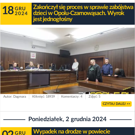
Zakończył się proces w sprawie zabójstwa
18
GRU
dzieci w Opolu-Czarnowąsach. Wyrok
2024
jest jednogłośny
Autor: Dagmara
Kliknięć: 18939
Komentarzy: 4
Zdjęć: 5
CZYTAJ DALEJ >>
Poniedziałek, 2 grudnia 2024
Wypadek na drodze w powiecie
GRU