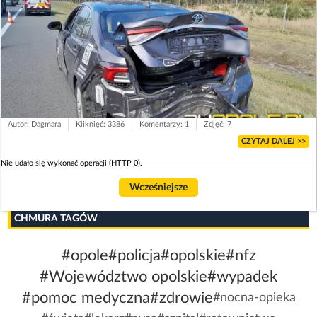
Autor: Dagmara
Kliknięć: 3386
Komentarzy: 1
Zdjęć: 7
CZYTAJ DALEJ >>
Nie udało się wykonać operacji (HTTP 0).
Wcześniejsze
CHMURA TAGÓW
#opole
#policja
#opolskie
#nfz
#Województwo opolskie
#wypadek
#pomoc medyczna
#zdrowie
#nocna-opieka