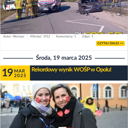
Autor: Woytazz
Kliknięć: 1912
Komentarzy: 1
Zdjęć: 1
CZYTAJ DALEJ >>
Środa, 19 marca 2025
Rekordowy wynik WOŚP w Opolu!
19
MAR
2025