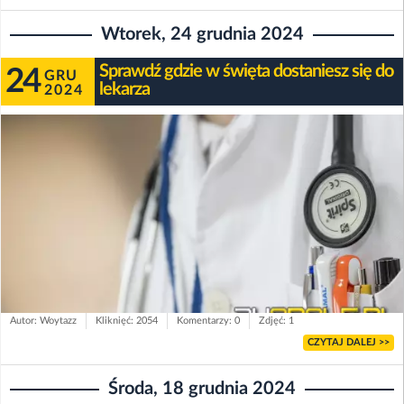
Wtorek, 24 grudnia 2024
Sprawdź gdzie w święta dostaniesz się do
24
GRU
lekarza
2024
Autor: Woytazz
Kliknięć: 2054
Komentarzy: 0
Zdjęć: 1
CZYTAJ DALEJ >>
Środa, 18 grudnia 2024