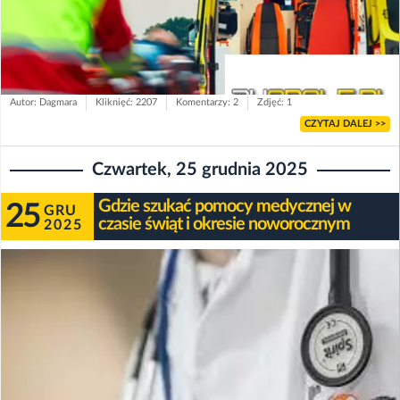
Autor: Dagmara
Kliknięć: 2207
Komentarzy: 2
Zdjęć: 1
CZYTAJ DALEJ >>
Czwartek, 25 grudnia 2025
Gdzie szukać pomocy medycznej w
25
GRU
czasie świąt i okresie noworocznym
2025