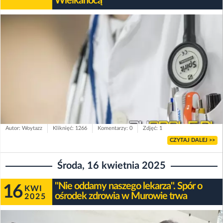
Wielkanocą
Autor: Woytazz
Kliknięć: 1266
Komentarzy: 0
Zdjęć: 1
CZYTAJ DALEJ >>
Środa, 16 kwietnia 2025
"Nie oddamy naszego lekarza". Spór o
16
KWI
ośrodek zdrowia w Murowie trwa
2025