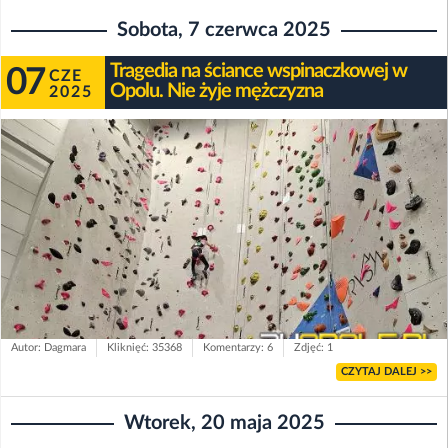
Sobota, 7 czerwca 2025
Tragedia na ściance wspinaczkowej w
07
CZE
Opolu. Nie żyje mężczyzna
2025
Autor: Dagmara
Kliknięć: 35368
Komentarzy: 6
Zdjęć: 1
CZYTAJ DALEJ >>
Wtorek, 20 maja 2025