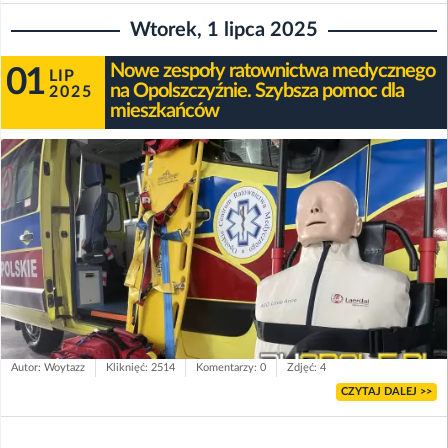
Wtorek, 1 lipca 2025
Nowe zespoły ratownictwa medycznego
01
LIP
na Opolszczyźnie. Szybsza pomoc dla
2025
mieszkańców
Autor: Woytazz
Kliknięć: 2514
Komentarzy: 0
Zdjęć: 4
CZYTAJ DALEJ >>