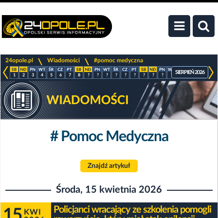
>
>
24opole.pl
Wiadomości
#pomoc medyczna
SIERPIEŃ 2026
1
2
3
4
5
6
7
8
?
?
?
?
?
?
?
?
?
?
?
?
?
?
# Pomoc Medyczna
Znajdź artykuł
Środa, 15 kwietnia 2026
Policjanci wracający ze szkolenia pomogli
15
KWI