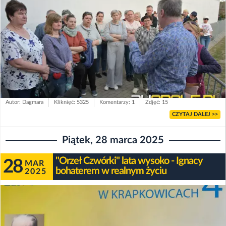
Autor: Dagmara
Kliknięć: 5325
Komentarzy: 1
Zdjęć: 15
CZYTAJ DALEJ >>
Piątek, 28 marca 2025
"Orzeł Czwórki" lata wysoko - Ignacy
28
MAR
bohaterem w realnym życiu
2025