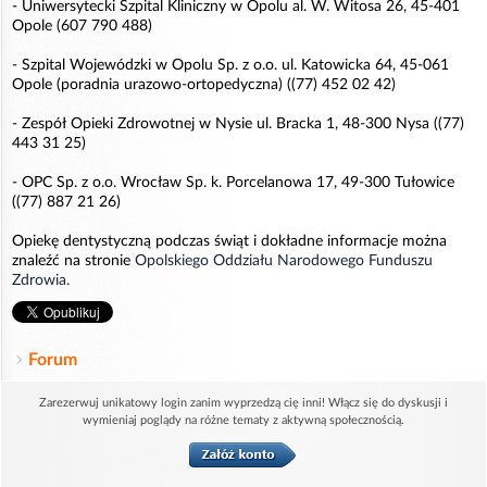
- Uniwersytecki Szpital Kliniczny w Opolu al. W. Witosa 26, 45-401
Opole (607 790 488)
- Szpital Wojewódzki w Opolu Sp. z o.o. ul. Katowicka 64, 45-061
Opole (poradnia urazowo-ortopedyczna) ((77) 452 02 42)
- Zespół Opieki Zdrowotnej w Nysie ul. Bracka 1, 48-300 Nysa ((77)
443 31 25)
- OPC Sp. z o.o. Wrocław Sp. k. Porcelanowa 17, 49-300 Tułowice
((77) 887 21 26)
Opiekę dentystyczną podczas świąt i dokładne informacje można
znaleźć na stronie
Opolskiego Oddziału Narodowego Funduszu
Zdrowia.
Forum
Zarezerwuj unikatowy login zanim wyprzedzą cię inni! Włącz się do dyskusji i
wymieniaj poglądy na różne tematy z aktywną społecznością.