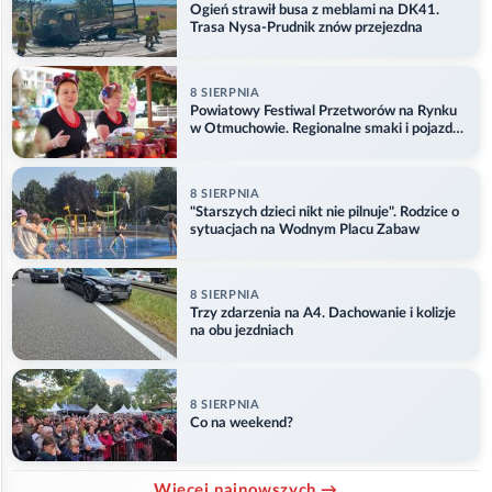
Ogień strawił busa z meblami na DK41.
Trasa Nysa-Prudnik znów przejezdna
8 SIERPNIA
Powiatowy Festiwal Przetworów na Rynku
w Otmuchowie. Regionalne smaki i pojazdy
służb
8 SIERPNIA
"Starszych dzieci nikt nie pilnuje". Rodzice o
sytuacjach na Wodnym Placu Zabaw
8 SIERPNIA
Trzy zdarzenia na A4. Dachowanie i kolizje
na obu jezdniach
8 SIERPNIA
Co na weekend?
Więcej najnowszych →