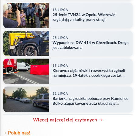
18 LIPCA
25-lecie TVN24 w Opolu. Widzowie
zaglądają za kulisy pracy stacji
25 LIPCA
Wypadek na DW 414 w Chrzelicach. Droga
jest zablokowana
15 LIPCA
Kierowca ciężarówki i rowerzystka zginęli
na miejscu. 19-latek z opolskiego został
ranny
31 LIPCA
Barierka zagrodziła pobocze przy Kamionce
Bolko. Zaparkowane auta utrudniają
przejazd
Więcej najczęściej czytanych →
Polub nas!