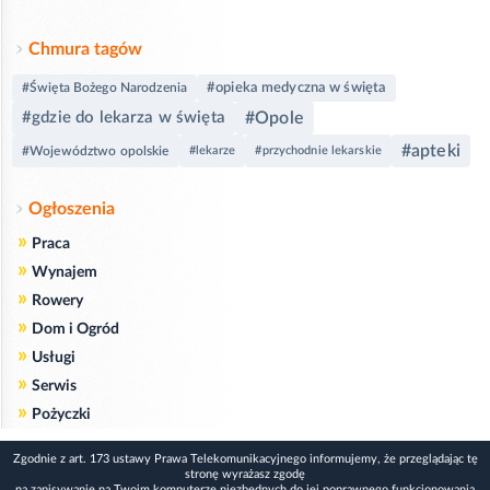
Chmura tagów
#opieka medyczna w święta
#Święta Bożego Narodzenia
#gdzie do lekarza w święta
#Opole
#apteki
#Województwo opolskie
#lekarze
#przychodnie lekarskie
Ogłoszenia
»
Praca
»
Wynajem
»
Rowery
»
Dom i Ogród
»
Usługi
»
Serwis
»
Pożyczki
Zgodnie z art. 173 ustawy Prawa Telekomunikacyjnego informujemy, że przeglądając tę
stronę wyrażasz zgodę
na zapisywanie na Twoim komputerze niezbędnych do jej poprawnego funkcjonowania