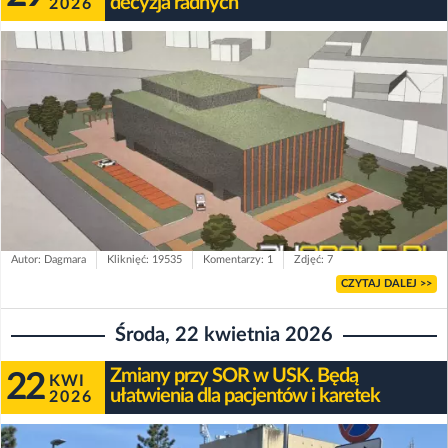
decyzja radnych
2026
Autor: Dagmara
Kliknięć: 19535
Komentarzy: 1
Zdjęć: 7
CZYTAJ DALEJ >>
Środa, 22 kwietnia 2026
Zmiany przy SOR w USK. Będą
22
KWI
ułatwienia dla pacjentów i karetek
2026