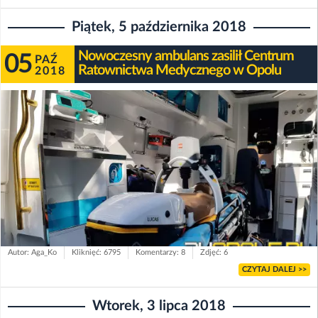
Piątek, 5 października 2018
Nowoczesny ambulans zasilił Centrum
05
PAŹ
Ratownictwa Medycznego w Opolu
2018
Autor: Aga_Ko
Kliknięć: 6795
Komentarzy: 8
Zdjęć: 6
CZYTAJ DALEJ >>
Wtorek, 3 lipca 2018