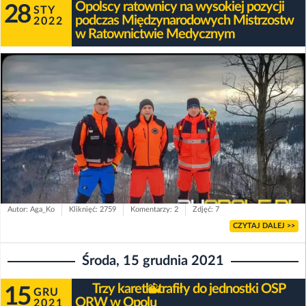
Opolscy ratownicy na wysokiej pozycji
28
STY
podczas Międzynarodowych Mistrzostw
2022
w Ratownictwie Medycznym
Autor: Aga_Ko
Kliknięć: 2759
Komentarzy: 2
Zdjęć: 7
CZYTAJ DALEJ >>
Środa, 15 grudnia 2021
Trzy karetki trafiły do jednostki OSP
15
GRU
ORW w Opolu
2021