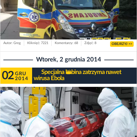
Autor: Greg
Kliknięć: 7221
Komentarzy: 68
Zdjęć: 8
OBEJRZYJ >>
Wtorek, 2 grudnia 2014
Specjalna kabina zatrzyma nawet
02
GRU
wirusa Ebola
2014