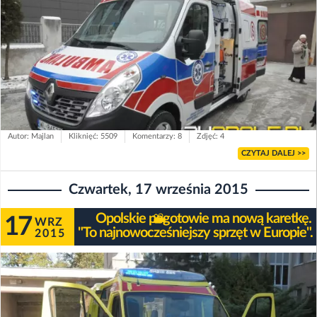
Autor: Majlan
Kliknięć: 5509
Komentarzy: 8
Zdjęć: 4
CZYTAJ DALEJ >>
Czwartek, 17 września 2015
Opolskie pogotowie ma nową karetkę.
17
WRZ
"To najnowocześniejszy sprzęt w Europie".
2015