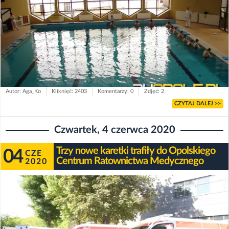
Autor: Aga_Ko
Kliknięć: 2403
Komentarzy: 0
Zdjęć: 2
CZYTAJ DALEJ >>
Czwartek, 4 czerwca 2020
Trzy nowe karetki trafiły do Opolskiego
04
CZE
Centrum Ratownictwa Medycznego
2020