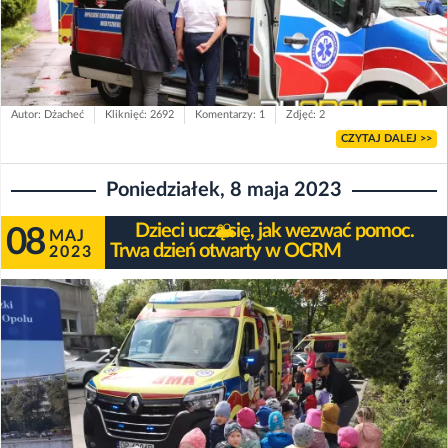
Autor: Dżacheć
Kliknięć: 2692
Komentarzy: 1
Zdjęć: 2
CZYTAJ DALEJ >>
Poniedziałek, 8 maja 2023
Dzieci uczą się, jak wezwać pomoc.
08
MAJ
Trwa dzień otwarty w OCRM
2023