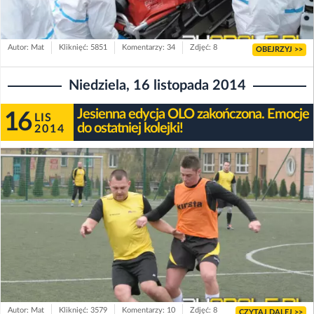
Autor: Mat
Kliknięć: 5851
Komentarzy: 34
Zdjęć: 8
OBEJRZYJ >>
Niedziela, 16 listopada 2014
Jesienna edycja OLO zakończona. Emocje
16
LIS
do ostatniej kolejki!
2014
Autor: Mat
Kliknięć: 3579
Komentarzy: 10
Zdjęć: 8
CZYTAJ DALEJ >>