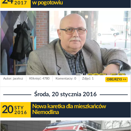
24
w pogotowiu
2017
Autor: jaceksz
Kliknięć: 4780
Komentarzy: 0
Zdjęć: 1
OBEJRZYJ >>
Środa, 20 stycznia 2016
Nowa karetka dla mieszkańców
20
STY
Niemodlina
2016