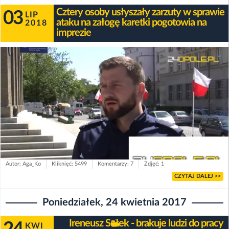
Cztery osoby usłyszały zarzuty w sprawie
03
LIP
ataku na załogę karetki pogotowia na
2018
imprezie
Autor: Aga_Ko
Kliknięć: 5499
Komentarzy: 7
Zdjęć: 1
CZYTAJ DALEJ >>
Poniedziałek, 24 kwietnia 2017
Ireneusz Sołek - brakuje ludzi do pracy
KWI