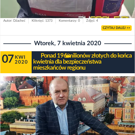
Autor: Dżacheć
Kliknięć: 1373
Komentarzy: 0
Zdjęć: 4
CZYTAJ DALEJ >>
Wtorek, 7 kwietnia 2020
Ponad 196 milionów złotych do końca
07
KWI
kwietnia dla bezpieczeństwa
2020
mieszkańców regionu