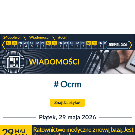
>
>
24opole.pl
Wiadomości
#ocrm
SIERPIEŃ 2026
1
2
3
4
5
?
?
?
?
?
?
?
?
?
?
?
?
?
?
?
?
?
# Ocrm
Znajdź artykuł
Piątek, 29 maja 2026
Ratownictwo medyczne z nową bazą. Jest
29
MAJ