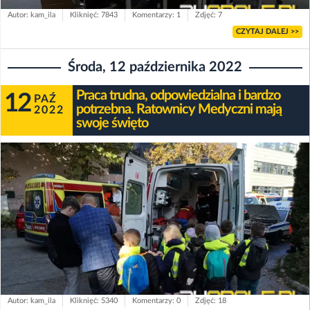
Autor: kam_ila
Kliknięć: 7843
Komentarzy: 1
Zdjęć: 7
CZYTAJ DALEJ >>
Środa, 12 października 2022
Praca trudna, odpowiedzialna i bardzo
12
PAŹ
potrzebna. Ratownicy Medyczni mają
2022
swoje święto
Autor: kam_ila
Kliknięć: 5340
Komentarzy: 0
Zdjęć: 18