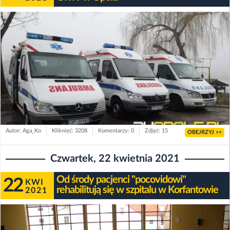
Autor: Aga_Ko
Kliknięć: 3208
Komentarzy: 0
Zdjęć: 15
OBEJRZYJ >>
Czwartek, 22 kwietnia 2021
Od środy pacjenci "pocovidowi"
22
KWI
rehabilitują się w szpitalu w Korfantowie
2021