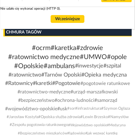
Nie udało się wykonać operacji (HTTP 0).
Wcześniejsze
CHMURA TAGÓW
#ocrm
#karetka
#zdrowie
#ratownictwo medyczne
#UMWO
#opole
#Opolskie
#ambulans
#inwestycje
#szpital
#ratownictwo
#Tarnów Opolski
#Opieka medyczna
#Ratownicy
#karetki
#Pogotowie
#pogotowie ratunkowe
#ratownictwo-medyczne
#urząd-marszałkowski
#bezpieczeństwo
#ochrona-ludności
#samorząd
#województwo-opolskie
#usk
#sor
#infrastruktura
#Szymon Ogłaza
#Jarosław Kostyła
#Opolska służba zdrowia
#Lewin Brzesko
#Namysłów
#Zespołu pogotowia ratunkowego
#Województwo opolskie
#Medycyna
#Bezpieczeństwo mieszkańców
#lądowisko
#jak wezwać karetkę