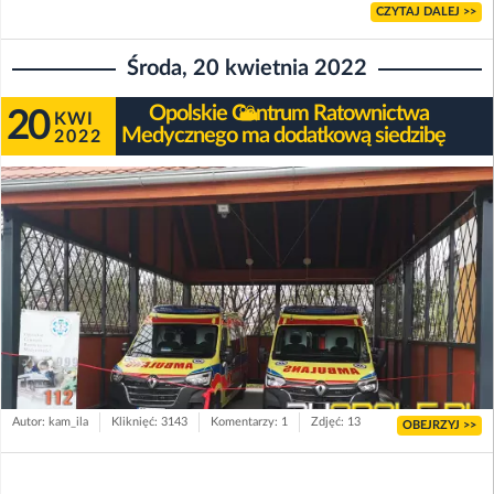
CZYTAJ DALEJ >>
Środa, 20 kwietnia 2022
Opolskie Centrum Ratownictwa
20
KWI
Medycznego ma dodatkową siedzibę
2022
Autor: kam_ila
Kliknięć: 3143
Komentarzy: 1
Zdjęć: 13
OBEJRZYJ >>