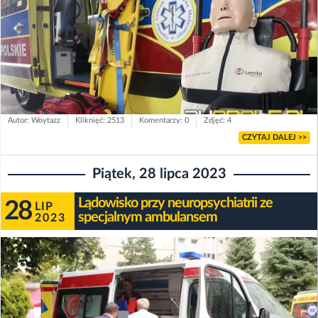
Autor: Woytazz
Kliknięć: 2513
Komentarzy: 0
Zdjęć: 4
CZYTAJ DALEJ >>
Piątek, 28 lipca 2023
Lądowisko przy neuropsychiatrii ze
28
LIP
specjalnym ambulansem
2023