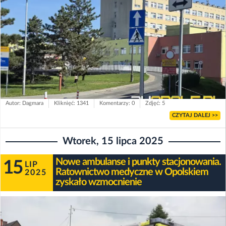
Autor: Dagmara
Kliknięć: 1341
Komentarzy: 0
Zdjęć: 5
CZYTAJ DALEJ >>
Wtorek, 15 lipca 2025
Nowe ambulanse i punkty stacjonowania.
15
LIP
Ratownictwo medyczne w Opolskiem
2025
zyskało wzmocnienie