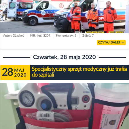
Autor: Dżacheć
Kliknięć: 3204
Komentarzy: 3
Zdjęć: 7
CZYTAJ DALEJ >>
Czwartek, 28 maja 2020
Specjalistyczny sprzęt medyczny już trafia
28
MAJ
do szpitali
2020