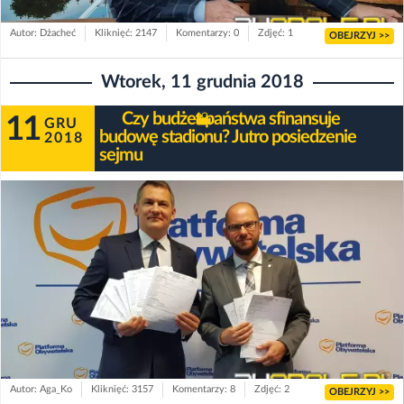
Autor: Dżacheć
Kliknięć: 2147
Komentarzy: 0
Zdjęć: 1
OBEJRZYJ >>
Wtorek, 11 grudnia 2018
Czy budżet państwa sfinansuje
11
GRU
budowę stadionu? Jutro posiedzenie
2018
sejmu
Autor: Aga_Ko
Kliknięć: 3157
Komentarzy: 8
Zdjęć: 2
OBEJRZYJ >>