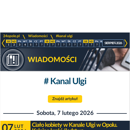
>
>
24opole.pl
Wiadomości
#kanal ulgi
SIERPIEŃ 2026
1
2
3
4
5
?
?
?
?
?
?
?
?
?
?
?
?
?
?
?
?
?
# Kanal Ulgi
Znajdź artykuł
Sobota, 7 lutego 2026
Ciało kobiety w Kanale Ulgi w Opolu.
07
LUT