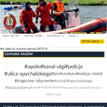
Autor: Aga_Ko
Kliknięć: 24580
Komentarzy: 6
Zdjęć: 1
CZYTAJ DALEJ >>
Nie udało się wykonać operacji (HTTP 0).
CHMURA TAGÓW
#opole
#kanal-ulgi
#policja
#ulica-spychalskiego
#prokuratura
#sekcja-zwlok
#tragiczne-zdarzenie
#zwłoki
#spychalskiego
#straż-pożarna
#zgon
#służby
#zdarzenie
#znaleziono zwłoki
#Utonięcie
#Kanal Ulgi
Zgodnie z art. 173 ustawy Prawa Telekomunikacyjnego informujemy, że przeglądając tę