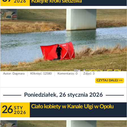
Kolejne kroki śledztwa
2026
Autor: Dagmara
Kliknięć: 12580
Komentarzy: 0
Zdjęć: 3
CZYTAJ DALEJ >>
Poniedziałek, 26 stycznia 2026
Ciało kobiety w Kanale Ulgi w Opolu
26
STY
2026