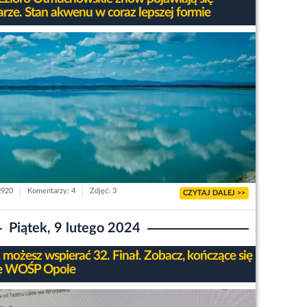
rze. Stan akwenu w coraz lepszej formie
2920
Komentarzy: 4
Zdjęć: 3
CZYTAJ DALEJ >>
Piątek, 9 lutego 2024
 możesz wspierać 32. Finał. Zobacz, kończące się
e WOŚP Opole