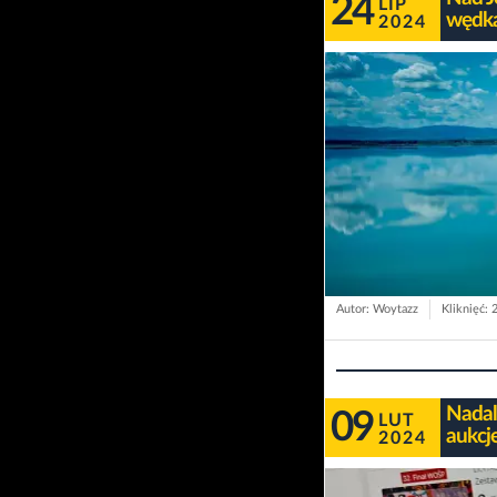
24
LIP
wędka
2024
Autor: Woytazz
Kliknięć: 
Nadal
09
LUT
aukcj
2024