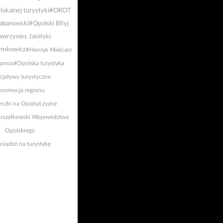
lokalnej turystyki
#OROT
abanowski
#Opolski Bifyj
wrzyniec Jasiński
ymkowicz
#Henryk Mielcarz
Ramus
#Opolska turystyka
cjatywy turystyczne
promocja regionu
eczki na Opolszczyznę
rszałkowski Województwa
Opolskiego
niądze na turystykę