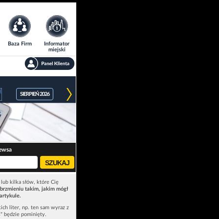
Baza Firm
Informator
miejski
SIERPIEŃ 2026
ewsa
lub kilka słów, które Cię
brzmieniu takim, jakim mógł
artykule.
ich liter, np. ten sam wyraz z
ś" będzie pominięty.