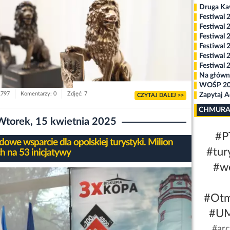
Druga K
Festiwal 
Festiwal 
Festiwal 
Festiwal 
Festiwal 
Festiwal 
Na główn
WOŚP 2
1797
Komentarzy: 0
Zdjęć: 7
Zapytaj 
CZYTAJ DALEJ >>
CHMURA
Wtorek, 15 kwietnia 2025
#P
owe wsparcie dla opolskiej turystyki. Milion
#tur
h na 53 inicjatywy
#w
#Ot
#U
#arc