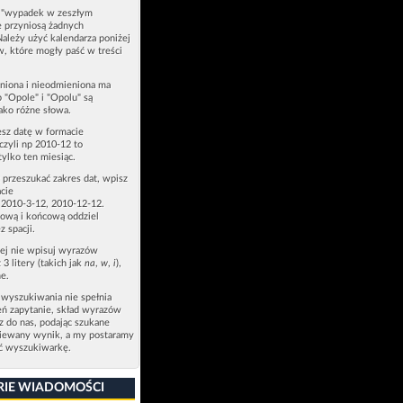
u "wypadek w zeszłym
e przyniosą żadnych
Należy użyć kalendarza poniżej
ów, które mogły paść w treści
niona i nieodmieniona ma
p "Opole" i "Opolu" są
ako różne słowa.
esz datę w formacie
zyli np 2010-12 to
tylko ten miesiąc.
z przeszukać zakres dat, wpisz
cie
 2010-3-12, 2010-12-12.
ową i końcową oddziel
z spacji.
zej nie wpisuj wyrazów
 3 litery (takich jak
na
,
w
,
i
),
e.
 wyszukiwania nie spełnia
eń zapytanie, skład wyrazów
sz do nas, podając szukane
ziewany wynik, a my postaramy
ić wyszukiwarkę.
RIE WIADOMOŚCI