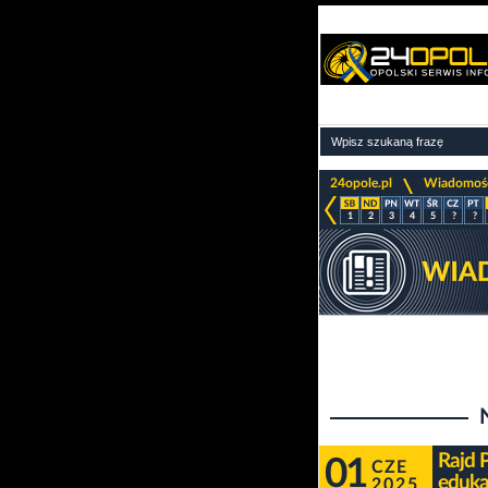
>
24opole.pl
Wiadomoś
1
2
3
4
5
?
?
Rajd 
01
CZE
eduka
2025