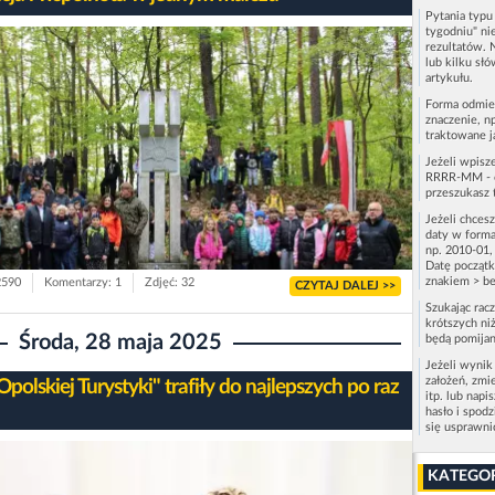
Pytania typ
tygodniu" ni
rezultatów. 
lub kilku sł
artykułu.
Forma odmie
znaczenie, n
traktowane j
Jeżeli wpisz
RRRR-MM - c
przeszukasz 
Jeżeli chces
daty w forma
np. 2010-01,
Datę początk
znakiem > be
2590
Komentarzy: 1
Zdjęć: 32
CZYTAJ DALEJ >>
Szukając rac
krótszych niż
Środa, 28 maja 2025
będą pomijan
Jeżeli wynik
założeń, zmi
polskiej Turystyki" trafiły do najlepszych po raz
itp. lub napi
hasło i spod
się usprawn
KATEGO