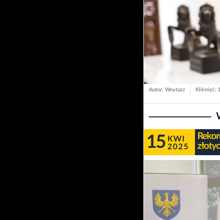
Autor: Woytazz
Kliknięć: 
Rekord
15
KWI
złotyc
2025