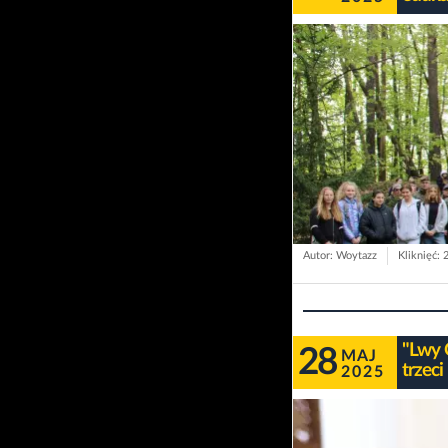
Autor: Woytazz
Kliknięć: 
"Lwy O
28
MAJ
trzeci
2025