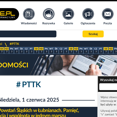
Wiadomości
Rozrywka
Galerie
Ogłoszenia
Poczta
Szukaj
>
ci
#PTTK
?
?
?
?
?
?
?
?
?
?
?
?
?
?
?
?
?
?
?
?
?
?
?
?
Wyszukaj n
# PTTK
Wpisz słowo 
Niedziela, 1 czerwca 2025
interesują
w 
być użyty w 
Powstań Śląskich w Łubnianach. Pamięć,
Używaj polsk
"s" zamiast "
cja i wspólnota w jednym marszu