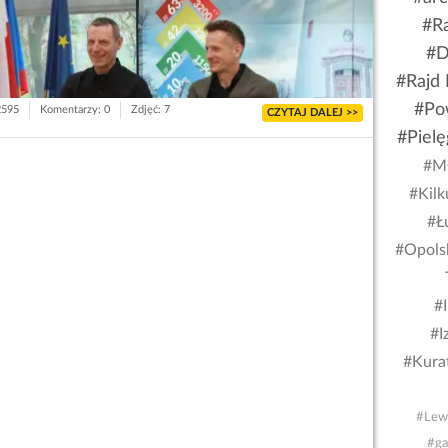
#R
#D
#Rajd 
#Po
2595
Komentarzy: 0
Zdjęć: 7
CZYTAJ DALEJ >>
#Pielę
#Mł
#Kilk
#Ł
#Opols
#I
#I
#Kura
#Lew 
#ga