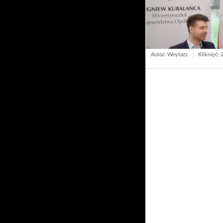
Autor: Woytazz
Kliknięć: 