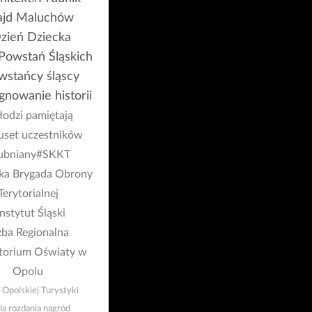
ajd Maluchów
zień Dziecka
Powstań Śląskich
wstańcy śląscy
gnowanie historii
odzi pamiętają
uset uczestników
ubniany
#SKKT
ka Brygada Obrony
Terytorialnej
nstytut Śląski
zba Regionalna
torium Oświaty w
Opolu
Opolskiej Turystyki
la rozdania nagród