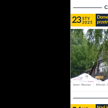
C
Domek
23
STY
przetr
2025
Autor: Woytazz
Kliknięć: 
Nad J