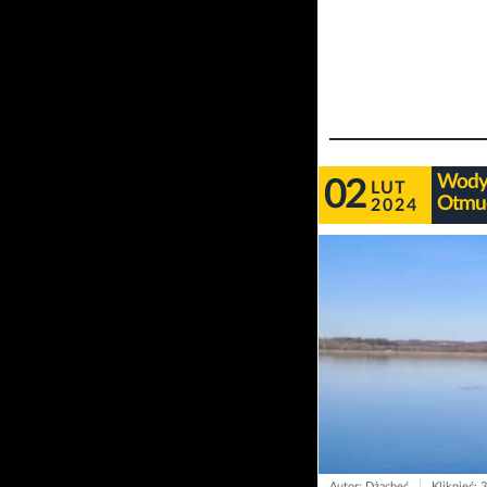
Wody 
02
LUT
Otmu
2024
Autor: Dżacheć
Kliknięć: 