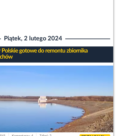
Piątek, 2 lutego 2024
Polskie gotowe do remontu zbiornika
chów
3541
Komentarzy: 4
Zdjęć: 2