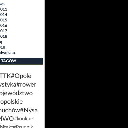
awa
2011
2014
2015
2016
2017
2018
ą
018
Adwokata
 TAGÓW
TTK
#Opole
ystyka
#rower
ojewództwo
opolskie
muchów
#Nysa
MWO
#konkurs
hitekt
#Prudnik