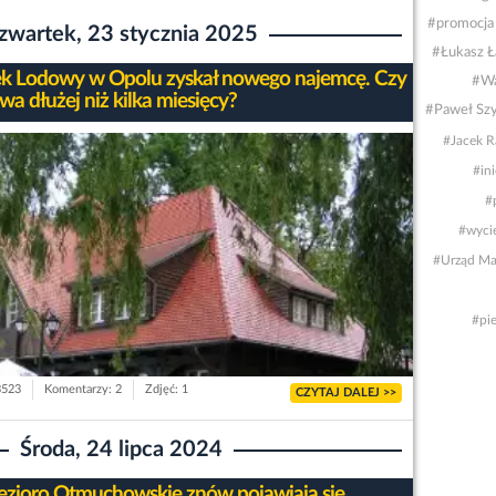
#promocja 
zwartek, 23 stycznia 2025
#Łukasz Ł
 Lodowy w Opolu zyskał nowego najemcę. Czy
#Wa
wa dłużej niż kilka miesięcy?
#Paweł Sz
#Jacek 
#ini
#
#wyci
#Urząd Ma
#pie
3523
Komentarzy: 2
Zdjęć: 1
CZYTAJ DALEJ >>
Środa, 24 lipca 2024
ezioro Otmuchowskie znów pojawiają się