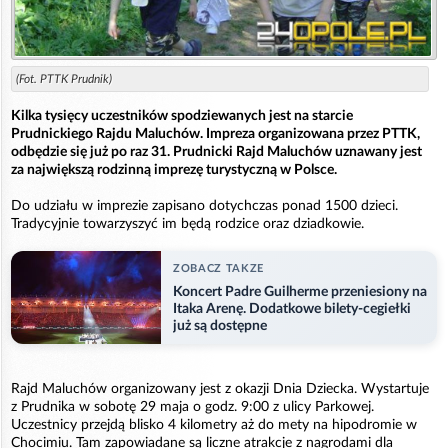
(Fot. PTTK Prudnik)
Kilka tysięcy uczestników spodziewanych jest na starcie
Prudnickiego Rajdu Maluchów. Impreza organizowana przez PTTK,
odbędzie się już po raz 31. Prudnicki Rajd Maluchów uznawany jest
za największą rodzinną imprezę turystyczną w Polsce.
Do udziału w imprezie zapisano dotychczas ponad 1500 dzieci.
Tradycyjnie towarzyszyć im będą rodzice oraz dziadkowie.
ZOBACZ TAKZE
Koncert Padre Guilherme przeniesiony na
Itaka Arenę. Dodatkowe bilety-cegiełki
już są dostępne
Rajd Maluchów organizowany jest z okazji Dnia Dziecka. Wystartuje
z Prudnika w sobotę 29 maja o godz. 9:00 z ulicy Parkowej.
Uczestnicy przejdą blisko 4 kilometry aż do mety na hipodromie w
Chocimiu. Tam zapowiadane są liczne atrakcje z nagrodami dla