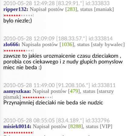
2010-05-28 12:49:28 [83.29.91.*] id:333833
ripper132
:
Napisał postów [
283
], status [maniak]
bylo niezle;)
2010-05-28 12:09:09 [188.33.57.*] id:333814
zlo666
:
Napisała postów [
1036
], status [stały bywalec]
zawsze to jakies urozmaicenie czasu dzieciakom ,
porobia cos ciekawego i z nudy glupich pomyslow
miec nie beda :)
2010-05-28 11:49:00 [91.208.106.*] id:333811
aamyszkaa
:
Napisał postów [
479
], status [starszy
pismak]
Przynajmniej dzieciaki nie beda sie nudzic
2010-05-28 08:55:05 [83.4.189.*] id:333796
misiek0014
:
Napisał postów [
8288
], status [VIP]