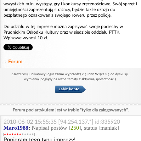
wszystkich m.in. występy, gry i konkursy zręcznościowe. Swój sprzęt i
umiejętności zaprezentują strażacy, będzie także okazja do
bezpłatnego oznakowania swojego roweru przez policję.
Do udziału w tej imprezie można zapisywać swoje pociechy w
Prudnickim Ośrodku Kultury oraz w siedzibie oddziału PTTK.
Wpisowe wynosi 10 zł.
Forum
Zarezerwuj unikatowy login zanim wyprzedzą cię inni! Włącz się do dyskusji i
wymieniaj poglądy na różne tematy z aktywną społecznością.
Forum pod artykułem jest w trybie "tylko dla zalogowanych".
2010-06-02 15:55:35 [94.254.137.*] id:335920
Maro1988
:
Napisał postów [
250
], status [maniak]
Popieram tego typu imprezy!