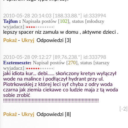
2010-05-28 20:14:03 [188.33.88.*] id:333994
Tajfun
:
Napisała postów [
102
], status [młodszy
wyjadacz]
lepszy spacer niz zamula w domu , aktywne dzieci .
Pokaż
-
Ukryj
Odpowiedzi [3]
2010-05-28 09:12:27 [89.76.238.*] id:333798
Esztemeszte
:
Napisał postów [
270
], status [starszy
wyjadacz]
jaki idiota kur... debi...... skończony kretyn wyłączył
wode na malince i podłączył hydrant przy ul.
Piotrkowskiej z której leci syf chyba z odry woda
czarna jak ziemia ciekawe co ludzie maja z tą woda
sobie zrobić
!!!!!!!!!!!!!!!!!!!!!!!!!!!!!!!!!!!!!!!!!!!!!!!!!!!!!!!!!!!!!!!!!!!
[-2]
Pokaż
-
Ukryj
Odpowiedzi [8]