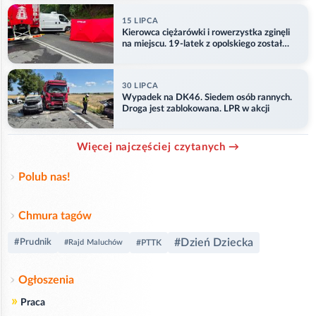
15 LIPCA
Kierowca ciężarówki i rowerzystka zginęli
na miejscu. 19-latek z opolskiego został
ranny
30 LIPCA
Wypadek na DK46. Siedem osób rannych.
Droga jest zablokowana. LPR w akcji
Więcej najczęściej czytanych →
Polub nas!
Chmura tagów
#Dzień Dziecka
#Prudnik
#Rajd Maluchów
#PTTK
Ogłoszenia
»
Praca