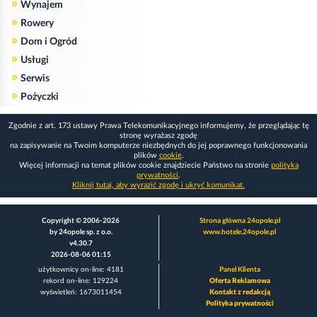
»
Wynajem
»
Rowery
»
Dom i Ogród
»
Usługi
»
Serwis
»
Pożyczki
Zgodnie z art. 173 ustawy Prawa Telekomunikacyjnego informujemy, że przeglądając tę
stronę wyrażasz zgodę
na zapisywanie na Twoim komputerze niezbędnych do jej poprawnego funkcjonowania
plików
cookie
.
Więcej informacji na temat plików cookie znajdziecie Państwo na stronie
polityka
prywatności
.
Kliknij tutaj, aby wyrazić zgodę i ukryć komunikat.
Copyright © 2006-2026
Strona główna 24opole.pl
by 24opole sp. z o.o.
www.hotele.24opole.pl
v4.30.7
2026-08-06 01:15
użytkownicy on-line: 4181
Panel Klienta
rekord on-line: 129224
Oferta Reklamowa
wyświetleń: 1673011454
Kontakt z redakcją
Polityka prywatności