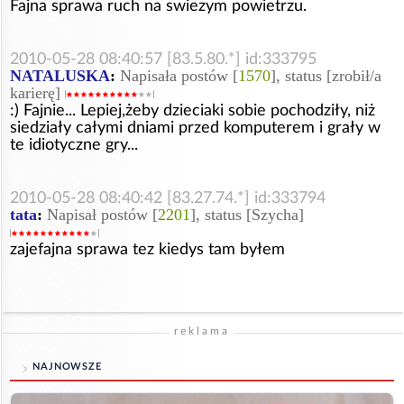
Fajna sprawa ruch na swiezym powietrzu.
2010-05-28 08:40:57 [83.5.80.*] id:333795
NATALUSKA
:
Napisała postów [
1570
], status [zrobił/a
karierę]
:) Fajnie... Lepiej,żeby dzieciaki sobie pochodziły, niż
siedziały całymi dniami przed komputerem i grały w
te idiotyczne gry...
2010-05-28 08:40:42 [83.27.74.*] id:333794
tata
:
Napisał postów [
2201
], status [Szycha]
zajefajna sprawa tez kiedys tam byłem
reklama
NAJNOWSZE