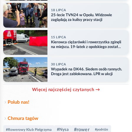
18 LIPCA
25-lecie TVN24 w Opolu. Widzowie
zaglądają za kulisy pracy stacji
15 LIPCA
Kierowca ciężarówki i rowerzystka zginęli
na miejscu. 19-latek z opolskiego został
ranny
30 LIPCA
Wypadek na DK46. Siedem osób rannych.
Droga jest zablokowana. LPR w akcji
Więcej najczęściej czytanych →
Polub nas!
Chmura tagów
#rower
#Nysa
#Rowerowy Klub Pielgrzyma
#podróże