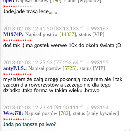
opel
:
Napisał postów [
190
], status [wyjadacz]
Jade,jade trasą lece,,,,,,,
2013-02-03 12:41:50 [83.13.133.*] id:993163
M1974P
:
Napisał postów [
14337
], status [VIP]
doś tak ;) ma gostek werwe 10x do okoła świata ;D
2013-02-03 12:25:53 [77.253.64.*] id:993155
antyP.I.S.
:
Napisał postów [
5725
], status [VIP]
myslałem że całą drogę pokonają rowerem ale i tak
szacun dla rowerzystów a szczególnie dla tego
dziadka..taka forma w takim wieku..brawo
2013-02-03 12:23:41 [91.50.111.*] id:993154
Wowi78
:
Napisał postów [
782
], status [stały bywalec]
Jada po tansze paliwo?