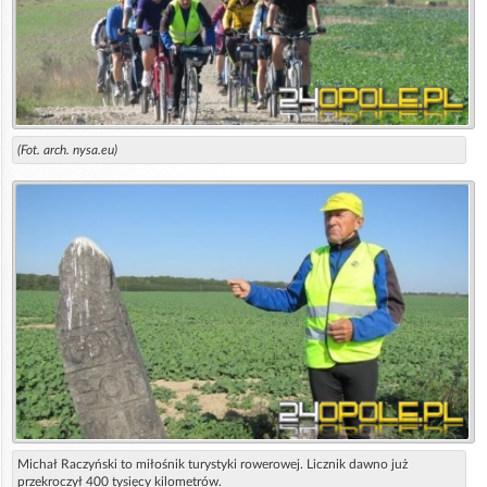
(Fot. arch. nysa.eu)
Michał Raczyński to miłośnik turystyki rowerowej. Licznik dawno już
przekroczył 400 tysięcy kilometrów.