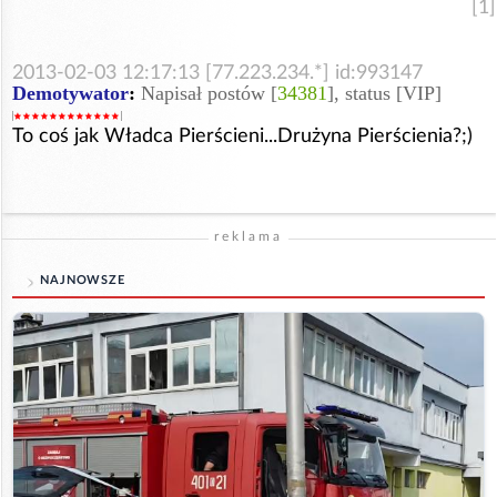
[1]
2013-02-03 12:17:13 [77.223.234.*] id:993147
Demotywator
:
Napisał postów [
34381
], status [VIP]
To coś jak Władca Pierścieni...Drużyna Pierścienia?;)
reklama
NAJNOWSZE