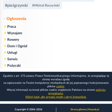
#pielgrzymki
#Michał Raczyński
Ogłoszenia
»
Praca
»
Wynajem
»
Rowery
»
Dom i Ogród
»
Usługi
»
Serwis
»
Pożyczki
Zgodnie z art. 173 ustawy Prawa Telekomunikacyjnego informujemy, że przeglądając tę
stronę wyrażasz zgodę
na zapisywanie na Twoim komputerze niezbędnych do jej poprawnego funkcjonowania
plików
cookie
.
Więcej informacji na temat plików cookie znajdziecie Państwo na stronie
polityka
prywatności
.
Kliknij tutaj, aby wyrazić zgodę i ukryć komunikat.
Copyright © 2006-2026
Strona główna 24opole.pl