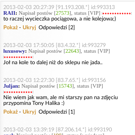
2013-02-03 20:27:39 [91.193.208.*] id:993313
RAII
:
Napisał postów [
27573
], status [VIP]
to raczej wycieczka pociągowa, a nie kolejowa;)
Pokaż
-
Ukryj
Odpowiedzi [2]
2013-02-03 17:50:05 [83.4.32.*] id:993279
luxusowy
:
Napisał postów [
22643
], status [VIP]
Joł na kole to dalej niż do sklepu nie jada..
2013-02-03 12:27:30 [83.7.65.*] id:993156
Juljan
:
Napisał postów [
15743
], status [VIP]
Nie wiem jak wam, ale mi starszy pan na zdjęciu
przypomina Tony Halika :)
Pokaż
-
Ukryj
Odpowiedzi [1]
2013-02-03 13:39:19 [87.206.14.*] id:993190