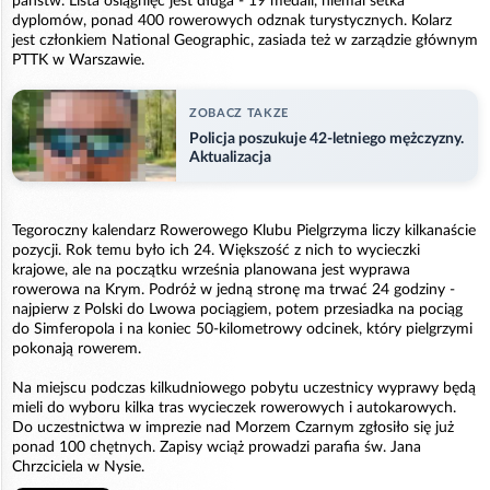
państw. Lista osiągnięć jest długa - 19 medali, niemal setka
dyplomów, ponad 400 rowerowych odznak turystycznych. Kolarz
jest członkiem National Geographic, zasiada też w zarządzie głównym
PTTK w Warszawie.
ZOBACZ TAKZE
Policja poszukuje 42-letniego mężczyzny.
Aktualizacja
Tegoroczny kalendarz Rowerowego Klubu Pielgrzyma liczy kilkanaście
pozycji. Rok temu było ich 24. Większość z nich to wycieczki
krajowe, ale na początku września planowana jest wyprawa
rowerowa na Krym. Podróż w jedną stronę ma trwać 24 godziny -
najpierw z Polski do Lwowa pociągiem, potem przesiadka na pociąg
do Simferopola i na koniec 50-kilometrowy odcinek, który pielgrzymi
pokonają rowerem.
Na miejscu podczas kilkudniowego pobytu uczestnicy wyprawy będą
mieli do wyboru kilka tras wycieczek rowerowych i autokarowych.
Do uczestnictwa w imprezie nad Morzem Czarnym zgłosiło się już
ponad 100 chętnych. Zapisy wciąż prowadzi parafia św. Jana
Chrzciciela w Nysie.