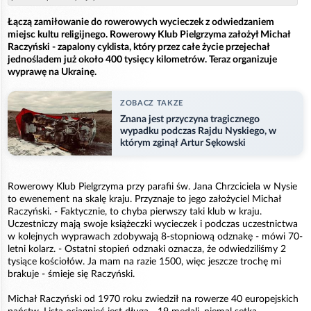
Łączą zamiłowanie do rowerowych wycieczek z odwiedzaniem
miejsc kultu religijnego. Rowerowy Klub Pielgrzyma założył Michał
Raczyński - zapalony cyklista, który przez całe życie przejechał
jednośladem już około 400 tysięcy kilometrów. Teraz organizuje
wyprawę na Ukrainę.
ZOBACZ TAKZE
Znana jest przyczyna tragicznego
wypadku podczas Rajdu Nyskiego, w
którym zginął Artur Sękowski
Rowerowy Klub Pielgrzyma przy parafii św. Jana Chrzciciela w Nysie
to ewenement na skalę kraju. Przyznaje to jego założyciel Michał
Raczyński. - Faktycznie, to chyba pierwszy taki klub w kraju.
Uczestniczy mają swoje książeczki wycieczek i podczas uczestnictwa
w kolejnych wyprawach zdobywają 8-stopniową odznakę - mówi 70-
letni kolarz. - Ostatni stopień odznaki oznacza, że odwiedziliśmy 2
tysiące kościołów. Ja mam na razie 1500, więc jeszcze trochę mi
brakuje - śmieje się Raczyński.
Michał Raczyński od 1970 roku zwiedził na rowerze 40 europejskich