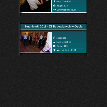
fot.: Dżacheć
Zdjęć: 134
Wyświetleń: 5524
Studniówki 2019 - ZS Budowlanych w Opolu
Niedziela
fot.: Dżacheć
Zdjęć: 100
Wyświetleń: 4341