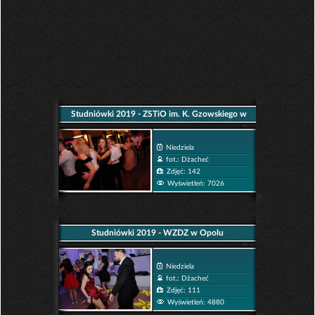
Studniówki 2019 - ZSTiO im. K. Gzowskiego w
Opolu
Niedziela
fot.: Dżacheć
Zdjęć: 142
Wyświetleń: 7026
Studniówki 2019 - WZDZ w Opolu
Niedziela
fot.: Dżacheć
Zdjęć: 111
Wyświetleń: 4880