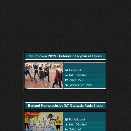
Studniówki 2019 - Polonez na Rynku w Opolu
Czwartek
fot.: Dżacheć
Zdjęć: 277
Wyświetleń: 2340
Berland Komprachcice 3:7 Gwiazda Ruda Śląska
Poniedziałek
fot.: Dżacheć
Zdjęć: 63