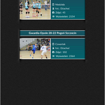
Niedziela
fot.: Dżacheć
Zdjęć: 45
Wyświetleń: 2154
Gwardia Opole 28-22 Pogoń Szczecin
Czwartek
fot.: Dżacheć
Zdjęć: 102
Wyświetleń: 2364