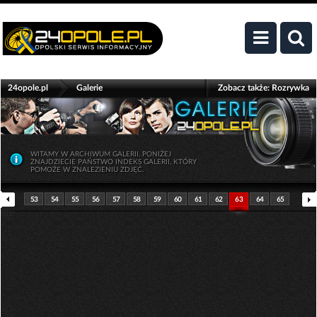
>
24opole.pl
Galerie
Zobacz także:
Rozrywka
WITAMY W ARCHIWUM GALERII. PONIŻEJ
ZNAJDZIECIE PAŃSTWO INDEKS GALERII, KTÓRY
POMOŻE W ZNALEZIENIU ZDJĘĆ.
53
54
55
56
57
58
59
60
61
62
63
64
65
66
67
68
69
70
71
72
73
74
75
76