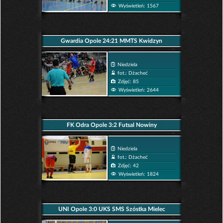
Wyświetleń: 1567
Gwardia Opole 24:21 MMTS Kwidzyn
Niedziela
fot.: Dżacheć
Zdjęć: 85
Wyświetleń: 2644
FK Odra Opole 3:2 Futsal Nowiny
Niedziela
fot.: Dżacheć
Zdjęć: 42
Wyświetleń: 1824
UNI Opole 3:0 UKS SMS Szóstka Mielec