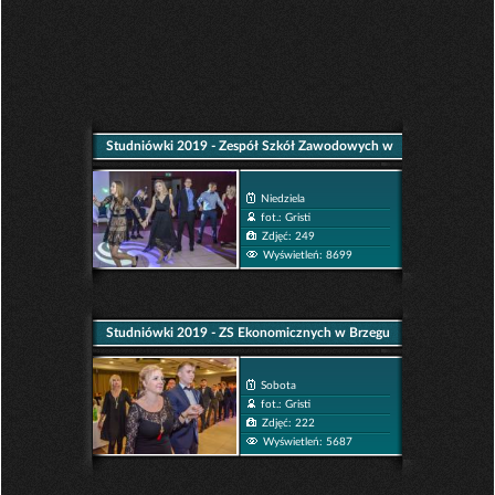
Studniówki 2019 - Zespół Szkół Zawodowych w
Brzegu
Niedziela
fot.: Gristi
Zdjęć: 249
Wyświetleń: 8699
Studniówki 2019 - ZS Ekonomicznych w Brzegu
Sobota
fot.: Gristi
Zdjęć: 222
Wyświetleń: 5687