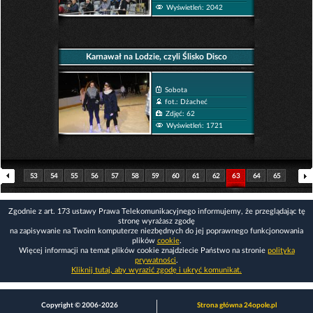
Wyświetleń: 2042
Karnawał na Lodzie, czyli Ślisko Disco
Sobota
fot.: Dżacheć
Zdjęć: 62
Wyświetleń: 1721
53
54
55
56
57
58
59
60
61
62
63
64
65
66
67
68
69
70
71
72
73
74
75
76
Zgodnie z art. 173 ustawy Prawa Telekomunikacyjnego informujemy, że przeglądając tę
stronę wyrażasz zgodę
na zapisywanie na Twoim komputerze niezbędnych do jej poprawnego funkcjonowania
plików
cookie
.
Więcej informacji na temat plików cookie znajdziecie Państwo na stronie
polityka
prywatności
.
Kliknij tutaj, aby wyrazić zgodę i ukryć komunikat.
Copyright © 2006-2026
Strona główna 24opole.pl