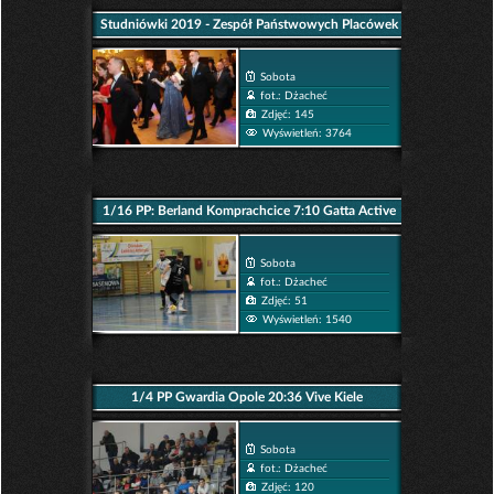
Studniówki 2019 - Zespół Państwowych Placówek
Kształcenia Plastycznego im. Jana Cybisa
Sobota
fot.: Dżacheć
Zdjęć: 145
Wyświetleń: 3764
1/16 PP: Berland Komprachcice 7:10 Gatta Active
Zduńska Wola.
Sobota
fot.: Dżacheć
Zdjęć: 51
Wyświetleń: 1540
1/4 PP Gwardia Opole 20:36 Vive Kiele
Sobota
fot.: Dżacheć
Zdjęć: 120