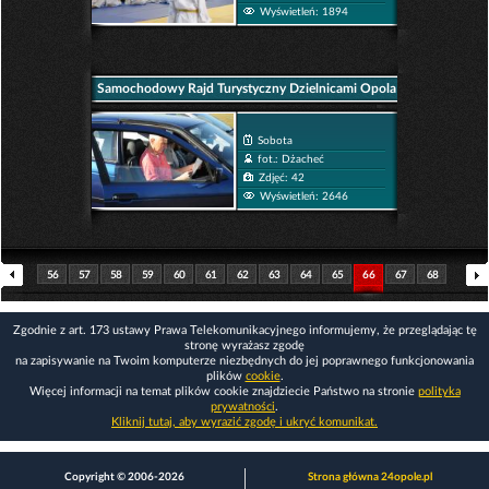
Wyświetleń: 1894
Samochodowy Rajd Turystyczny Dzielnicami Opola
Sobota
fot.: Dżacheć
Zdjęć: 42
Wyświetleń: 2646
56
57
58
59
60
61
62
63
64
65
66
67
68
69
70
71
72
73
74
75
76
77
78
79
Zgodnie z art. 173 ustawy Prawa Telekomunikacyjnego informujemy, że przeglądając tę
stronę wyrażasz zgodę
na zapisywanie na Twoim komputerze niezbędnych do jej poprawnego funkcjonowania
plików
cookie
.
Więcej informacji na temat plików cookie znajdziecie Państwo na stronie
polityka
prywatności
.
Kliknij tutaj, aby wyrazić zgodę i ukryć komunikat.
Copyright © 2006-2026
Strona główna 24opole.pl