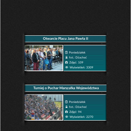
Otwarcie Placu Jana Pawła II
Poniedziałek
fot.: Dżacheć
Zdjęć: 109
Wyświetleń: 3309
Turniej o Puchar Marszałka Województwa
Opolskiego
Poniedziałek
fot.: Dżacheć
Zdjęć: 94
Wyświetleń: 2270