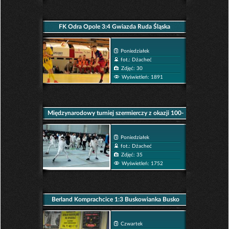
FK Odra Opole 3:4 Gwiazda Ruda Śląska
Poniedziałek
fot.: Dżacheć
Zdjęć: 30
Wyświetleń: 1891
Międzynarodowy turniej szermierczy z okazji 100-
tnej rocznicy odzyskania przez Polskę Niepodległośc
Poniedziałek
fot.: Dżacheć
Zdjęć: 35
Wyświetleń: 1752
Berland Komprachcice 1:3 Buskowianka Busko
Zdrój
Czwartek