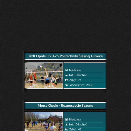
UNI Opole 3:2 AZS Politechniki Śląskiej Gliwice
Niedziela
fot.: Dżacheć
Zdjęć: 71
Wyświetleń: 2438
Morsy Opole - Rozpoczęcie Sezonu
Niedziela
fot.: Dżacheć
Zdjęć: 45