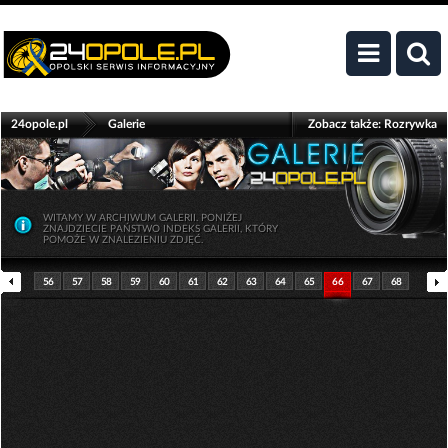
>
24opole.pl
Galerie
Zobacz także:
Rozrywka
WITAMY W ARCHIWUM GALERII. PONIŻEJ
ZNAJDZIECIE PAŃSTWO INDEKS GALERII, KTÓRY
POMOŻE W ZNALEZIENIU ZDJĘĆ.
56
57
58
59
60
61
62
63
64
65
66
67
68
69
70
71
72
73
74
75
76
77
78
79