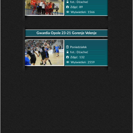
fot.: Dżacheć
Zdjęć: 89
Wyświetleń: 1566
Gwardia Opole 23-21 Gorenje Velenje
Poniedziałek
fot.: Dżacheć
Zdjęć: 132
Wyświetleń: 2559