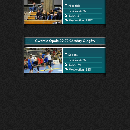
Niedziela
fot.: Dżacheć
Zdjęć: 57
Wyświetleń: 1987
Gwardia Opole 29:27 Chrobry Głogów
Sobota
fot.: Dżacheć
Zdjęć: 90
Wyświetleń: 2304