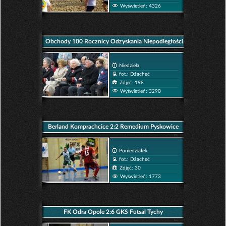
Wyświetleń: 4326
Obchody 100 Rocznicy Odzyskania Niepodległości
w Opolu
Niedziela
fot.: Dżacheć
Zdjęć: 198
Wyświetleń: 3290
Berland Komprachcice 2:2 Remedium Pyskowice
Poniedziałek
fot.: Dżacheć
Zdjęć: 30
Wyświetleń: 1773
FK Odra Opole 2:6 GKS Futsal Tychy