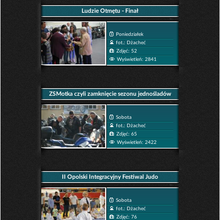
Ludzie Otmętu - Finał
Poniedziałek
fot.: Dżacheć
Zdjęć: 52
Wyświetleń: 2841
ZSMotka czyli zamknięcie sezonu jednośladów
Sobota
fot.: Dżacheć
Zdjęć: 65
Wyświetleń: 2422
II Opolski Integracyjny Festiwal Judo
Sobota
fot.: Dżacheć
Zdjęć: 76