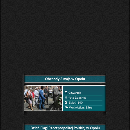
Obchody 3 maja w Opolu
Czwartek
fot.: Dżacheć
Zdjęć: 140
Wyświetleń: 3566
Dzień Flagi Rzeczpospolitej Polskiej w Opolu