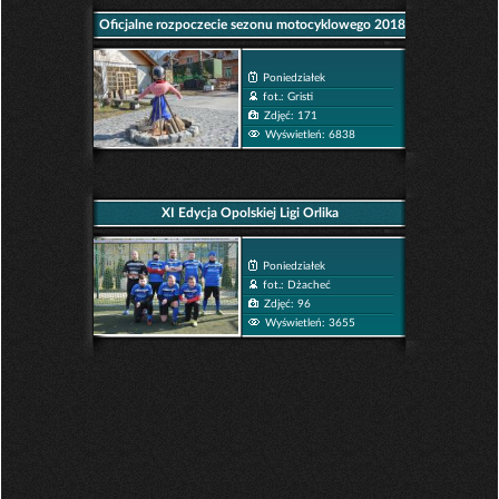
Oficjalne rozpoczecie sezonu motocyklowego 2018
Poniedziałek
fot.: Gristi
Zdjęć: 171
Wyświetleń: 6838
XI Edycja Opolskiej Ligi Orlika
Poniedziałek
fot.: Dżacheć
Zdjęć: 96
Wyświetleń: 3655