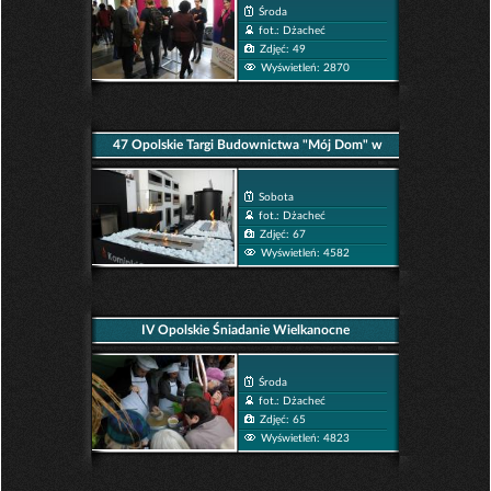
Środa
fot.: Dżacheć
Zdjęć: 49
Wyświetleń: 2870
47 Opolskie Targi Budownictwa "Mój Dom" w
CWK
Sobota
fot.: Dżacheć
Zdjęć: 67
Wyświetleń: 4582
IV Opolskie Śniadanie Wielkanocne
Środa
fot.: Dżacheć
Zdjęć: 65
Wyświetleń: 4823