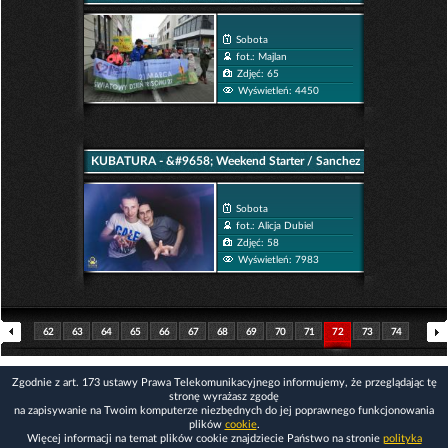
Sobota
fot.: Majlan
Zdjęć: 65
Wyświetleń: 4450
KUBATURA - &#9658; Weekend Starter / Sanchez
En Vivo
Sobota
fot.: Alicja Dubiel
Zdjęć: 58
Wyświetleń: 7983
62
63
64
65
66
67
68
69
70
71
72
73
74
75
76
77
78
79
80
81
82
83
84
85
Zgodnie z art. 173 ustawy Prawa Telekomunikacyjnego informujemy, że przeglądając tę
stronę wyrażasz zgodę
na zapisywanie na Twoim komputerze niezbędnych do jej poprawnego funkcjonowania
plików
cookie
.
Więcej informacji na temat plików cookie znajdziecie Państwo na stronie
polityka