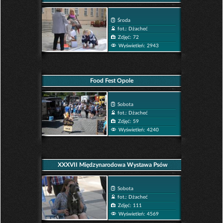
Środa
fot.: Dżacheć
Zdjęć: 72
Wyświetleń: 2943
Food Fest Opole
Sobota
fot.: Dżacheć
Zdjęć: 59
Wyświetleń: 4240
XXXVII Międzynarodowa Wystawa Psów
Rasowych w Opolu
Sobota
fot.: Dżacheć
Zdjęć: 111
Wyświetleń: 4569