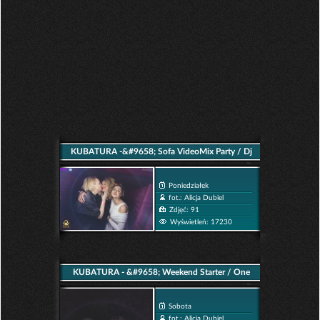
KUBATURA -&#9658; Sofa VideoMix Party / Dj
Zwariował f. Wytrawni Gracze
Poniedziałek
fot.: Alicja Dubiel
Zdjęć: 91
Wyświetleń: 17230
KUBATURA - &#9658; Weekend Starter / One
Brother
Sobota
fot.: Alicja Dubiel