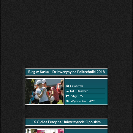
Bieg w Kasku - Dziewczyny na Politechniki 2018
Czwartek
fot.: Dżacheć
Zdjęć: 75
Wyświetleń: 5429
IX Giełda Pracy na Uniwersytecie Opolskim