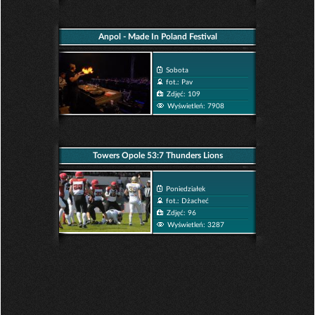
Anpol - Made In Poland Festival
Sobota
fot.: Pav
Zdjęć: 109
Wyświetleń: 7908
Towers Opole 53:7 Thunders Lions
Poniedziałek
fot.: Dżacheć
Zdjęć: 96
Wyświetleń: 3287