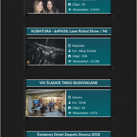
Zdjęć: 50
Wyświetleń: 13454
KUBATURA - &#9658; Laser Robot Show / Mr
Robot f. One Brother
Niedziela
fot.: Alicja Dubiel
Zdjęć: 108
Wyświetleń: 15188
VIII ŚLĄSKIE TARGI BUDOWLANE
Sobota
fot.: Gristi
Zdjęć: 46
Wyświetleń: 4376
Światowy Dzień Zespołu Downa 2018