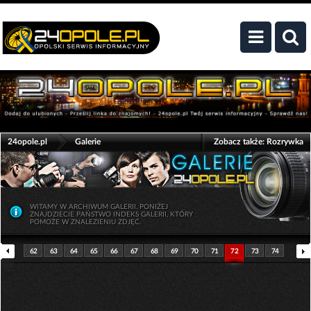
>
24opole.pl
Galerie
Zobacz także:
Rozrywka
WITAMY W ARCHIWUM GALERII. PONIŻEJ
ZNAJDZIECIE PAŃSTWO INDEKS GALERII, KTÓRY
POMOŻE W ZNALEZIENIU ZDJĘĆ.
62
63
64
65
66
67
68
69
70
71
72
73
74
75
76
77
78
79
80
81
82
83
84
85