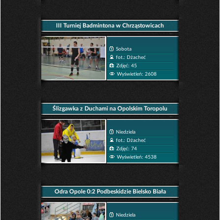
III Turniej Badmintona w Chrząstowicach
Sobota
fot.: Dżacheć
Zdjęć: 45
Wyświetleń: 2608
Ślizgawka z Duchami na Opolskim Toropolu
Niedziela
fot.: Dżacheć
Zdjęć: 74
Wyświetleń: 4538
Odra Opole 0:2 Podbeskidzie Bielsko Biała
Niedziela