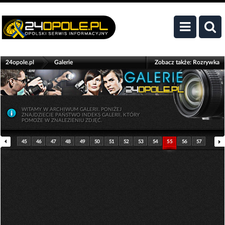
>
24opole.pl
Galerie
Zobacz także:
Rozrywka
WITAMY W ARCHIWUM GALERII. PONIŻEJ
ZNAJDZIECIE PAŃSTWO INDEKS GALERII, KTÓRY
POMOŻE W ZNALEZIENIU ZDJĘĆ.
45
46
47
48
49
50
51
52
53
54
55
56
57
58
59
60
61
62
63
64
65
66
67
68