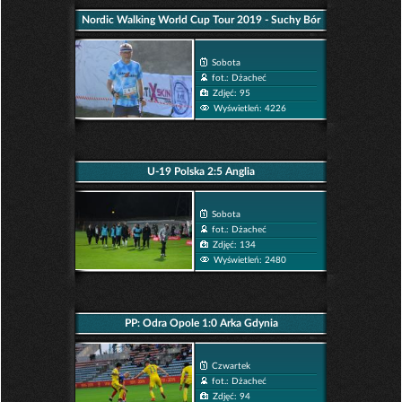
Nordic Walking World Cup Tour 2019 - Suchy Bór
Sobota
fot.: Dżacheć
Zdjęć: 95
Wyświetleń: 4226
U-19 Polska 2:5 Anglia
Sobota
fot.: Dżacheć
Zdjęć: 134
Wyświetleń: 2480
PP: Odra Opole 1:0 Arka Gdynia
Czwartek
fot.: Dżacheć
Zdjęć: 94