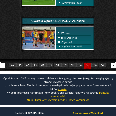
Wyświetleń: 3854
Gwardia Opole 18:29 PGE VIVE Kielce
Wtorek
fot.: Dżacheć
Zdjęć: 64
Wyświetleń: 3645
45
46
47
48
49
50
51
52
53
54
55
56
57
58
59
60
61
62
63
64
65
66
67
68
Zgodnie z art. 173 ustawy Prawa Telekomunikacyjnego informujemy, że przeglądając tę
stronę wyrażasz zgodę
na zapisywanie na Twoim komputerze niezbędnych do jej poprawnego funkcjonowania
plików
cookie
.
Więcej informacji na temat plików cookie znajdziecie Państwo na stronie
polityka
prywatności
.
Kliknij tutaj, aby wyrazić zgodę i ukryć komunikat.
Copyright © 2006-2026
Strona główna 24opole.pl