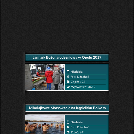
Jarmark Bożonarodzeniowy w Opolu 2019
Niedziela
fot.: Dżacheć
Zdjęć: 123
Wyświetleń: 3612
Mikołajkowe Morsowanie na Kąpielisku Bolko w
Opolu
Niedziela
fot.: Dżacheć
Zdjęć: 67