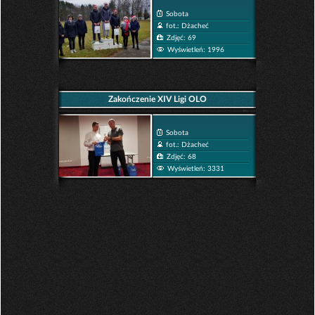
Sobota
fot.: Dżacheć
Zdjęć: 69
Wyświetleń: 1996
Zakończenie XIV Ligi OLO
Sobota
fot.: Dżacheć
Zdjęć: 68
Wyświetleń: 3331