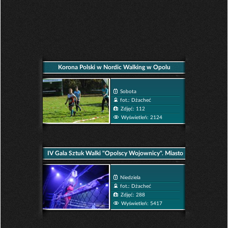
Korona Polski w Nordic Walking w Opolu
Sobota
fot.: Dżacheć
Zdjęć: 112
Wyświetleń: 2124
IV Gala Sztuk Walki "Opolscy Wojownicy". Miasto
Wojowników
Niedziela
fot.: Dżacheć
Zdjęć: 288
Wyświetleń: 5417