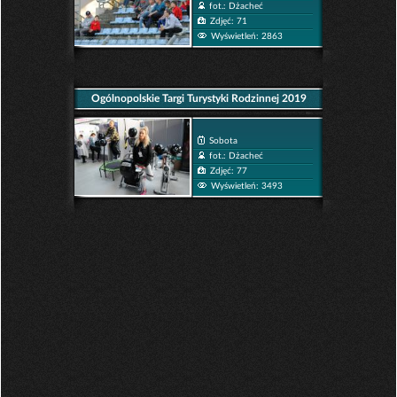
fot.: Dżacheć
Zdjęć: 71
Wyświetleń: 2863
Ogólnopolskie Targi Turystyki Rodzinnej 2019
Sobota
fot.: Dżacheć
Zdjęć: 77
Wyświetleń: 3493