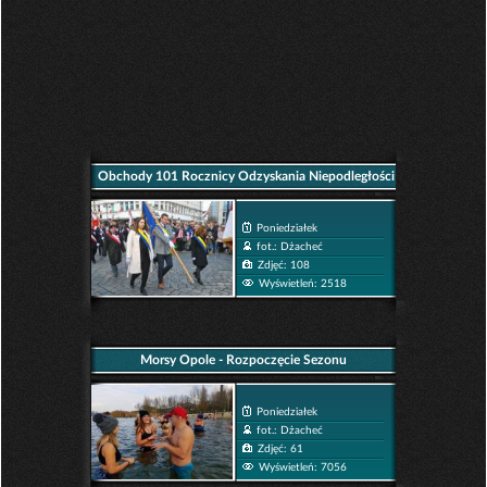
Obchody 101 Rocznicy Odzyskania Niepodległości
w Opolu
Poniedziałek
fot.: Dżacheć
Zdjęć: 108
Wyświetleń: 2518
Morsy Opole - Rozpoczęcie Sezonu
Poniedziałek
fot.: Dżacheć
Zdjęć: 61
Wyświetleń: 7056