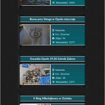
Wyświetleń: 3445
Bursa przy Struga w Opolu niszczeje
Niedziela
fot.: Dżacheć
Zdjęć: 94
Wyświetleń: 3177
Gwardia Opole 19:20 Górnik Zabrze
Niedziela
fot.: Dżacheć
Zdjęć: 38
Wyświetleń: 2371
II Bieg Mikołajkowy w Ozimku