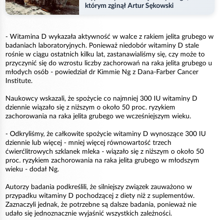
którym zginął Artur Sękowski
- Witamina D wykazała aktywność w walce z rakiem jelita grubego w
badaniach laboratoryjnych. Ponieważ niedobór witaminy D stale
rośnie w ciągu ostatnich kilku lat, zastanawialiśmy się, czy może to
przyczynić się do wzrostu liczby zachorowań na raka jelita grubego u
młodych osób - powiedział dr Kimmie Ng z Dana-Farber Cancer
Institute.
Naukowcy wskazali, że spożycie co najmniej 300 IU witaminy D
dziennie wiązało się z niższym o około 50 proc. ryzykiem
zachorowania na raka jelita grubego we wcześniejszym wieku.
- Odkryliśmy, że całkowite spożycie witaminy D wynoszące 300 IU
dziennie lub więcej - mniej więcej równowartość trzech
ćwierćlitrowych szklanek mleka - wiązało się z niższym o około 50
proc. ryzykiem zachorowania na raka jelita grubego w młodszym
wieku - dodał Ng.
Autorzy badania podkreślili, że silniejszy związek zauważono w
przypadku witaminy D pochodzącej z diety niż z suplementów.
Zaznaczyli jednak, że potrzebne są dalsze badania, ponieważ nie
udało się jednoznacznie wyjaśnić wszystkich zależności.