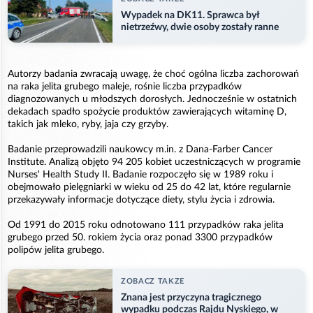
Wypadek na DK11. Sprawca był
nietrzeźwy, dwie osoby zostały ranne
Autorzy badania zwracają uwagę, że choć ogólna liczba zachorowań
na raka jelita grubego maleje, rośnie liczba przypadków
diagnozowanych u młodszych dorosłych. Jednocześnie w ostatnich
dekadach spadło spożycie produktów zawierających witaminę D,
takich jak mleko, ryby, jaja czy grzyby.
Badanie przeprowadzili naukowcy m.in. z Dana-Farber Cancer
Institute. Analizą objęto 94 205 kobiet uczestniczących w programie
Nurses' Health Study II. Badanie rozpoczęło się w 1989 roku i
obejmowało pielęgniarki w wieku od 25 do 42 lat, które regularnie
przekazywały informacje dotyczące diety, stylu życia i zdrowia.
Od 1991 do 2015 roku odnotowano 111 przypadków raka jelita
grubego przed 50. rokiem życia oraz ponad 3300 przypadków
polipów jelita grubego.
ZOBACZ TAKZE
Znana jest przyczyna tragicznego
wypadku podczas Rajdu Nyskiego, w