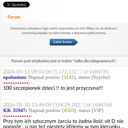
Forum
Zarezerwuj unikatowy login zanim wyprzedzą cię inni! Włącz się do dyskusji i
wymieniaj poglądy na różne tematy z aktywną społecznością.
Forum pod artykułem jest w trybie "tylko dla zalogowanych".
2026-05-11 09:01:06 [5.172.232.*] id:1688785
opolaninn
:
Napisał postów [
3142
], status [Szycha]
100 szczepionek dzieci !! to jest przyczyna!!!
2026-05-10 13:49:09 [194.29.182.*] id:1688768
KK 35947
:
Napisał postów [
4503
], status [VIP]
Przy tym ich sztucznym żarciu to żadna ilość vit D nie
pomoże , u nas też niestety idziemy w tym kierunku....