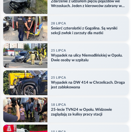
Zdarzenie z udziałem pięciu pojazdów we
Wrzoskach. Jeden z kierowców zabrany w
kajdankach
28 LIPCA
Śmierć czterolatki z Gogolina. Są wyniki
sekcji zwłok i zarzuty dla matki
25 LIPCA
Wypadek na ulicy Niemodlińskiej w Opolu.
Dwie osoby w szpitalu
25 LIPCA
Wypadek na DW 414 w Chrzelicach. Droga
jest zablokowana
18 LIPCA
25-lecie TVN24 w Opolu. Widzowie
zaglądają za kulisy pracy stacji
15 LIPCA