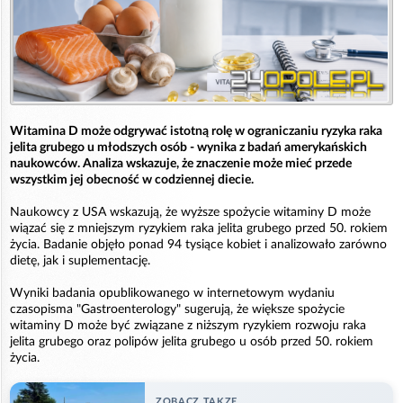
Witamina D może odgrywać istotną rolę w ograniczaniu ryzyka raka
jelita grubego u młodszych osób - wynika z badań amerykańskich
naukowców. Analiza wskazuje, że znaczenie może mieć przede
wszystkim jej obecność w codziennej diecie.
Naukowcy z USA wskazują, że wyższe spożycie witaminy D może
wiązać się z mniejszym ryzykiem raka jelita grubego przed 50. rokiem
życia. Badanie objęło ponad 94 tysiące kobiet i analizowało zarówno
dietę, jak i suplementację.
Wyniki badania opublikowanego w internetowym wydaniu
czasopisma "Gastroenterology" sugerują, że większe spożycie
witaminy D może być związane z niższym ryzykiem rozwoju raka
jelita grubego oraz polipów jelita grubego u osób przed 50. rokiem
życia.
ZOBACZ TAKZE