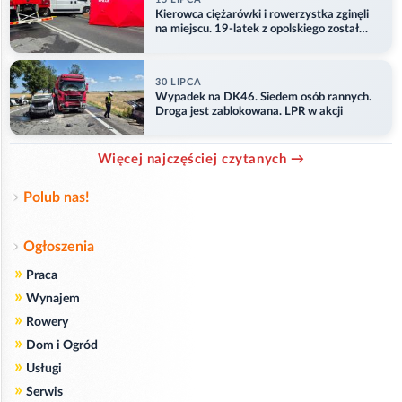
Kierowca ciężarówki i rowerzystka zginęli
na miejscu. 19-latek z opolskiego został
ranny
30 LIPCA
Wypadek na DK46. Siedem osób rannych.
Droga jest zablokowana. LPR w akcji
Więcej najczęściej czytanych →
Polub nas!
Ogłoszenia
»
Praca
»
Wynajem
»
Rowery
»
Dom i Ogród
»
Usługi
»
Serwis