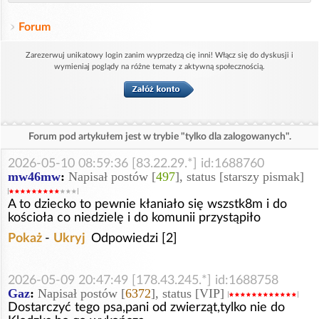
Forum
Zarezerwuj unikatowy login zanim wyprzedzą cię inni! Włącz się do dyskusji i
wymieniaj poglądy na różne tematy z aktywną społecznością.
Forum pod artykułem jest w trybie "tylko dla zalogowanych".
2026-05-10 08:59:36 [83.22.29.*] id:1688760
mw46mw
:
Napisał postów [
497
], status [starszy pismak]
A to dziecko to pewnie kłaniało się wszstk8m i do
kościoła co niedzielę i do komunii przystąpiło
Pokaż
-
Ukryj
Odpowiedzi [2]
2026-05-09 20:47:49 [178.43.245.*] id:1688758
Gaz
:
Napisał postów [
6372
], status [VIP]
Dostarczyć tego psa,pani od zwierząt,tylko nie do