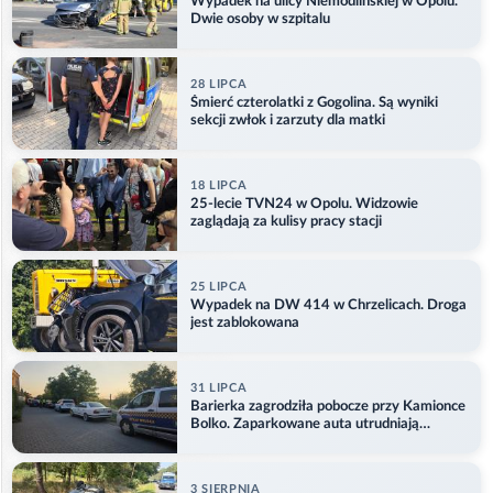
Wypadek na ulicy Niemodlińskiej w Opolu.
Dwie osoby w szpitalu
28 LIPCA
Śmierć czterolatki z Gogolina. Są wyniki
sekcji zwłok i zarzuty dla matki
18 LIPCA
25-lecie TVN24 w Opolu. Widzowie
zaglądają za kulisy pracy stacji
25 LIPCA
Wypadek na DW 414 w Chrzelicach. Droga
jest zablokowana
31 LIPCA
Barierka zagrodziła pobocze przy Kamionce
Bolko. Zaparkowane auta utrudniają
przejazd
3 SIERPNIA