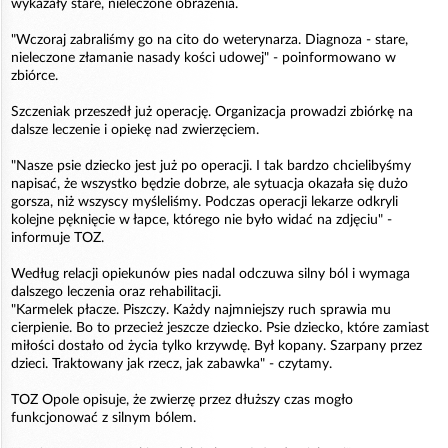
wykazały stare, nieleczone obrażenia.
"Wczoraj zabraliśmy go na cito do weterynarza. Diagnoza - stare,
nieleczone złamanie nasady kości udowej" - poinformowano w
zbiórce.
Szczeniak przeszedł już operację. Organizacja prowadzi zbiórkę na
dalsze leczenie i opiekę nad zwierzęciem.
"Nasze psie dziecko jest już po operacji. I tak bardzo chcielibyśmy
napisać, że wszystko będzie dobrze, ale sytuacja okazała się dużo
gorsza, niż wszyscy myśleliśmy. Podczas operacji lekarze odkryli
kolejne pęknięcie w łapce, którego nie było widać na zdjęciu" -
informuje TOZ.
Według relacji opiekunów pies nadal odczuwa silny ból i wymaga
dalszego leczenia oraz rehabilitacji.
"Karmelek płacze. Piszczy. Każdy najmniejszy ruch sprawia mu
cierpienie. Bo to przecież jeszcze dziecko. Psie dziecko, które zamiast
miłości dostało od życia tylko krzywdę. Był kopany. Szarpany przez
dzieci. Traktowany jak rzecz, jak zabawka" - czytamy.
TOZ Opole opisuje, że zwierzę przez dłuższy czas mogło
funkcjonować z silnym bólem.