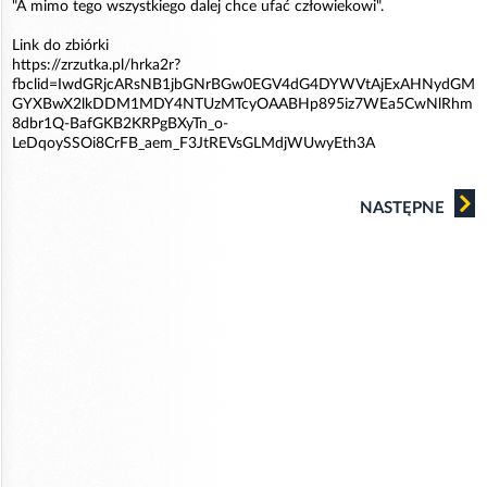
"A mimo tego wszystkiego dalej chce ufać człowiekowi".
Link do zbiórki
https://zrzutka.pl/hrka2r?
fbclid=IwdGRjcARsNB1jbGNrBGw0EGV4dG4DYWVtAjExAHNydGM
GYXBwX2lkDDM1MDY4NTUzMTcyOAABHp895iz7WEa5CwNlRhm
8dbr1Q-BafGKB2KRPgBXyTn_o-
LeDqoySSOi8CrFB_aem_F3JtREVsGLMdjWUwyEth3A
NASTĘPNE