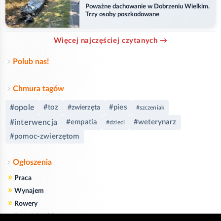
Poważne dachowanie w Dobrzeniu Wielkim.
Trzy osoby poszkodowane
Więcej najczęściej czytanych →
Polub nas!
Chmura tagów
#opole
#toz
#pies
#zwierzęta
#szczeniak
#interwencja
#empatia
#weterynarz
#dzieci
#pomoc-zwierzętom
Ogłoszenia
»
Praca
»
Wynajem
»
Rowery
»
Dom i Ogród