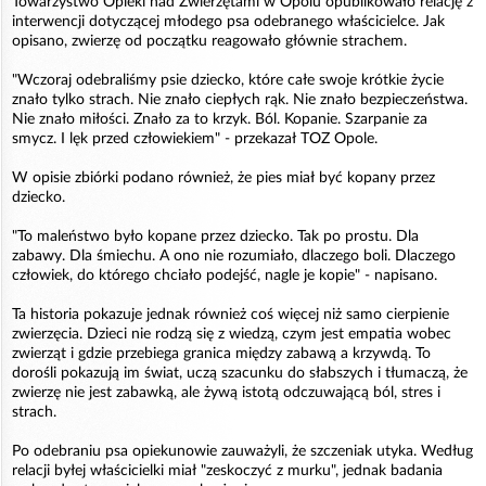
Towarzystwo Opieki nad Zwierzętami w Opolu opublikowało relację z
interwencji dotyczącej młodego psa odebranego właścicielce. Jak
opisano, zwierzę od początku reagowało głównie strachem.
"Wczoraj odebraliśmy psie dziecko, które całe swoje krótkie życie
znało tylko strach. Nie znało ciepłych rąk. Nie znało bezpieczeństwa.
Nie znało miłości. Znało za to krzyk. Ból. Kopanie. Szarpanie za
smycz. I lęk przed człowiekiem" - przekazał TOZ Opole.
W opisie zbiórki podano również, że pies miał być kopany przez
dziecko.
"To maleństwo było kopane przez dziecko. Tak po prostu. Dla
zabawy. Dla śmiechu. A ono nie rozumiało, dlaczego boli. Dlaczego
człowiek, do którego chciało podejść, nagle je kopie" - napisano.
Ta historia pokazuje jednak również coś więcej niż samo cierpienie
zwierzęcia. Dzieci nie rodzą się z wiedzą, czym jest empatia wobec
zwierząt i gdzie przebiega granica między zabawą a krzywdą. To
dorośli pokazują im świat, uczą szacunku do słabszych i tłumaczą, że
zwierzę nie jest zabawką, ale żywą istotą odczuwającą ból, stres i
strach.
Po odebraniu psa opiekunowie zauważyli, że szczeniak utyka. Według
relacji byłej właścicielki miał "zeskoczyć z murku", jednak badania