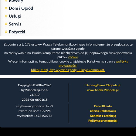
»
Rowery
»
Dom i Ogród
»
Usługi
»
Serwis
»
Pożyczki
Zgodnie z art. 173 ustawy Prawa Telekomunikacyjnego informujemy, że przeglądając tę
stronę wyrażasz zgodę
na zapisywanie na Twoim komputerze niezbędnych do jej poprawnego funkcjonowania
plików
cookie
.
Więcej informacji na temat plików cookie znajdziecie Państwo na stronie
polityka
prywatności
.
Kliknij tutaj, aby wyrazić zgodę i ukryć komunikat.
Copyright © 2006-2026
Strona główna 24opole.pl
by 24opole sp. z o.o.
www.hotele.24opole.pl
v4.30.7
2026-08-06 01:15
użytkownicy on-line: 4279
Panel Klienta
rekord on-line: 129224
Oferta Reklamowa
wyświetleń: 1673450976
Kontakt z redakcją
Polityka prywatności