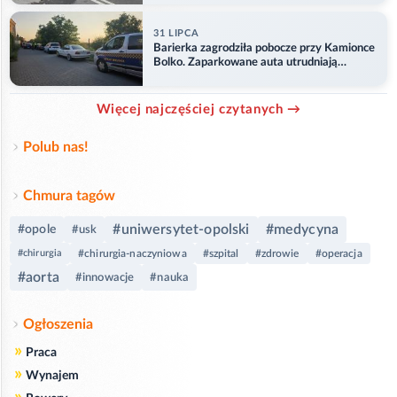
31 LIPCA
Barierka zagrodziła pobocze przy Kamionce
Bolko. Zaparkowane auta utrudniają
przejazd
Więcej najczęściej czytanych →
Polub nas!
Chmura tagów
#uniwersytet-opolski
#medycyna
#opole
#usk
#chirurgia
#chirurgia-naczyniowa
#szpital
#zdrowie
#operacja
#aorta
#innowacje
#nauka
Ogłoszenia
»
Praca
»
Wynajem