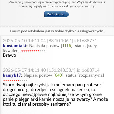
Zarezerwuj unikatowy login zanim wyprzedzą cię inni! Włącz się do dyskusji i
wymieniaj poglądy na różne tematy z aktywną społecznością.
Forum pod artykułem jest w trybie "tylko dla zalogowanych".
2026-05-10 14:11:04 [83.10.106.*] id:1688771
ktostamtaki
:
Napisała postów [
1116
], status [stały
bywalec]
Brawo
2026-05-07 14:11:40 [151.248.33.*] id:1688714
kamyk17
:
Napisał postów [
649
], status [rozpisany/na]
Skoro dwaj najbrzydsi,jak mniemam pan profesor i
drugi chirurg, do zdjęcia ściągnęli maseczki, to
dlaczego niewątpliwie najładniejsze w tym gronie
panie pielęgniarki karnie noszą je na twarzy? A może
ktoś tu złamał przepisy sanitarne?