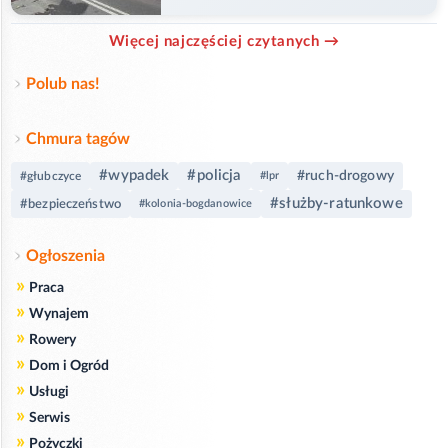
ranny
Więcej najczęściej czytanych →
Polub nas!
Chmura tagów
#wypadek
#policja
#ruch-drogowy
#głubczyce
#lpr
#służby-ratunkowe
#bezpieczeństwo
#kolonia-bogdanowice
Ogłoszenia
»
Praca
»
Wynajem
»
Rowery
»
Dom i Ogród
»
Usługi
»
Serwis
»
Pożyczki