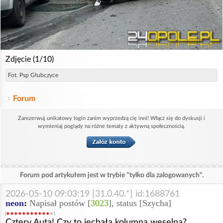
Zdjęcie (1/10)
Fot. Psp Głubczyce
Forum
Zarezerwuj unikatowy login zanim wyprzedzą cię inni! Włącz się do dyskusji i
wymieniaj poglądy na różne tematy z aktywną społecznością.
Forum pod artykułem jest w trybie "tylko dla zalogowanych".
2026-05-10 09:03:19 [31.0.40.*] id:1688761
neon
:
Napisał postów [
3023
], status [Szycha]
Cztery Auta! Czy to jechała kolumna weselna?