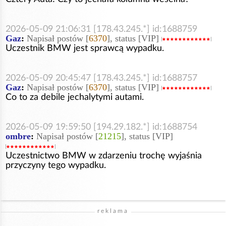
2026-05-09 21:06:31 [178.43.245.*] id:1688759
Gaz
:
Napisał postów [
6370
], status [VIP]
Uczestnik BMW jest sprawcą wypadku.
2026-05-09 20:45:47 [178.43.245.*] id:1688757
Gaz
:
Napisał postów [
6370
], status [VIP]
Co to za debile jechalytymi autami.
2026-05-09 19:59:50 [194.29.182.*] id:1688754
ombre
:
Napisał postów [
21215
], status [VIP]
Uczestnictwo BMW w zdarzeniu trochę wyjaśnia
przyczyny tego wypadku.
reklama