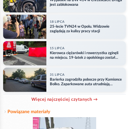
Wypadek na DW 414 w Chrzelicach. Droga
jest zablokowana
18 LIPCA
25-lecie TVN24 w Opolu. Widzowie
zaglądają za kulisy pracy stacji
15 LIPCA
Kierowca ciężarówki i rowerzystka zginęli
na miejscu. 19-latek z opolskiego został
ranny
31 LIPCA
Barierka zagrodziła pobocze przy Kamionce
Bolko. Zaparkowane auta utrudniają
przejazd
Więcej najczęściej czytanych →
Powiązane materiały