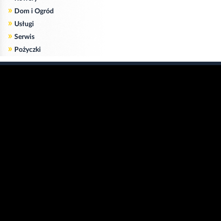
»
Dom i Ogród
»
Usługi
»
Serwis
»
Pożyczki
Zgodnie z art. 173 ustawy Prawa Telekomunikacyjnego informujemy, że przeglądając tę
stronę wyrażasz zgodę
na zapisywanie na Twoim komputerze niezbędnych do jej poprawnego funkcjonowania
plików
cookie
.
Więcej informacji na temat plików cookie znajdziecie Państwo na stronie
polityka
prywatności
.
Kliknij tutaj, aby wyrazić zgodę i ukryć komunikat.
Copyright © 2006-2026
Strona główna 24opole.pl
by 24opole sp. z o.o.
www.hotele.24opole.pl
v4.30.7
2026-08-06 01:15
użytkownicy on-line: 3340
Panel Klienta
rekord on-line: 129224
Oferta Reklamowa
wyświetleń: 1673497918
Kontakt z redakcją
Polityka prywatności