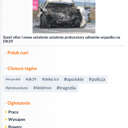
Sześć ofiar i nowe ustalenia ustalenia prokuratury odnośnie wypadku na
DK39
Polub nas!
Chmura tagów
#opolskie
#policja
#zielęcice
#dk39
#wypadek
#tragedia
#śledztwo
#prokuratura
Ogłoszenia
»
Praca
»
Wynajem
»
Rowery