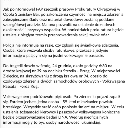
Jak poinformował PAP rzecznik prasowy Prokuratury Okręgowej w
Opolu Stanisław Bar, po zakończeniu czynności na miejscu zdarzenia
zabezpieczone ślady oraz materiał dowodowy zostaną poddane
szczegółowej analizie. Ma ona pozwolić na ustalenie dokładnych
okoliczności i przyczyn wypadku. W poniedziałek prokuratura będzie
ustalała z biegłym termin przeprowadzenia sekcji zwłok ofiar.
Policja nie informuje na razie, czy zgłosili się świadkowie zdarzenia.
Osoba, która wezwała służby ratunkowe, przekazała jedynie
informację o palącym się na jezdni volkswagenie passacie.
Do tragedii doszło w środę, 24 grudnia, około godziny 6:30 na
drodze krajowej nr 39 na odcinku Strzelin - Brzeg. W miejscowości
Zielęcice, na skrzyżowaniu z drogą krajową nr 94, doszło do
czołowego zderzenia dwóch samochodów osobowych - Volkswagena
Passata i Forda Kugi.
Volkswagenem podróżowało pięć osób. Po zderzeniu pojazd zapalił
się. Fordem jechała jedna osoba - 59-letni mieszkaniec powiatu
brzeskiego. Wszystkie sześć osób poniosło śmierć na miejscu. W celu
ustalenia tożsamości kierowcy i pasażerów Volkswagena konieczne
będzie przeprowadzenie badań DNA. Według nieoficjalnych
informacji mogły to być osoby narodowości ukraińskiej.