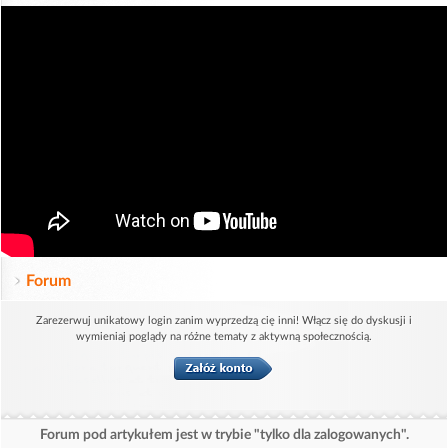
Forum
Zarezerwuj unikatowy login zanim wyprzedzą cię inni! Włącz się do dyskusji i
wymieniaj poglądy na różne tematy z aktywną społecznością.
Forum pod artykułem jest w trybie "tylko dla zalogowanych".