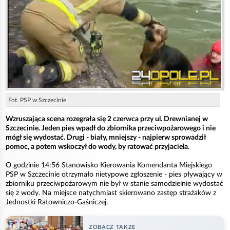
Fot. PSP w Szczecinie
Wzruszająca scena rozegrała się 2 czerwca przy ul. Drewnianej w
Szczecinie. Jeden pies wpadł do zbiornika przeciwpożarowego i nie
mógł się wydostać. Drugi - biały, mniejszy - najpierw sprowadził
pomoc, a potem wskoczył do wody, by ratować przyjaciela.
O godzinie 14:56 Stanowisko Kierowania Komendanta Miejskiego
PSP w Szczecinie otrzymało nietypowe zgłoszenie - pies pływający w
zbiorniku przeciwpożarowym nie był w stanie samodzielnie wydostać
się z wody. Na miejsce natychmiast skierowano zastęp strażaków z
Jednostki Ratowniczo-Gaśniczej.
ZOBACZ TAKZE