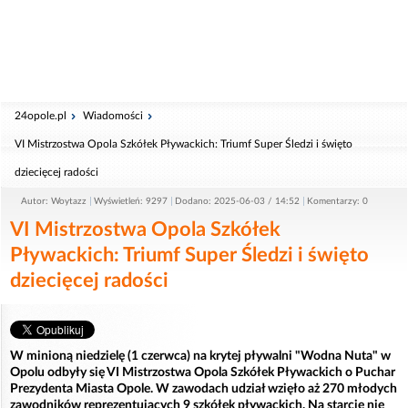
24opole.pl
Wiadomości
VI Mistrzostwa Opola Szkółek Pływackich: Triumf Super Śledzi i święto
dziecięcej radości
Autor: Woytazz
Wyświetleń: 9297
Dodano: 2025-06-03 / 14:52
Komentarzy: 0
VI Mistrzostwa Opola Szkółek
Pływackich: Triumf Super Śledzi i święto
dziecięcej radości
W minioną niedzielę (1 czerwca) na krytej pływalni "Wodna Nuta" w
Opolu odbyły się VI Mistrzostwa Opola Szkółek Pływackich o Puchar
Prezydenta Miasta Opole. W zawodach udział wzięło aż 270 młodych
zawodników reprezentujących 9 szkółek pływackich. Na starcie nie