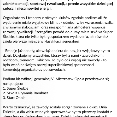
zabrakło emocji, sportowej rywalizacji, a przede wszystkim dziecięcej
radości i niesamowitej energii.
Organizatorzy i trenerzy z różnych klubów zgodnie podkreślali, że
wydarzenie miało wyjątkowy klimat - uśmiechy, łzy wzruszenia, walka
z własnymi słabościami oraz niezapomniana atmosfera wsparcia i
zdrowej rywalizacji. Szczególny powód do dumy miała szkółka Super
Śledzie, która nie tylko była gospodarzem wydarzenia, ale również
zajęła pierwsze miejsce w klasyfikacji generalnej.
- Emocje już opadły, ale wciąż dociera do nas, jak wyjątkowy był to
dzień. Dziękujemy wszystkim, którzy byli z nami - zawodnikom,
rodzicom, trenerom i kibicom. To było coś więcej niż zawody - to
było wspólne święto naszej superśledziowej społeczności -
komentują organizatorzy po zawodach.
Podium klasyfikacji generalnej VI Mistrzostw Opola przedstawia się
następująco:
1. Super Śledzie
2. Szkoła Pływania Barabasz
3. Start Opole
Warto zaznaczyć, że zawody zostały zorganizowane z okazji Dnia
Dziecka, a dla wielu młodych sportowców był to pierwszy kontakt z
atmosferą profesjonalnych zmagań. Dzięki doskonałej organizacji,