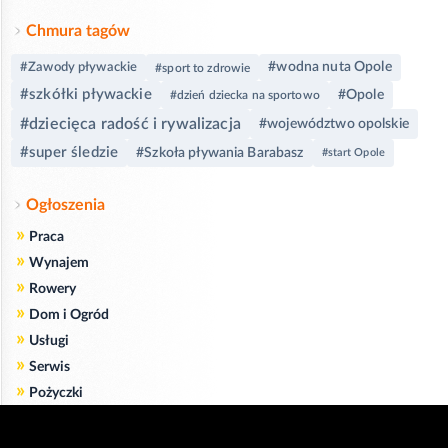
Chmura tagów
#wodna nuta Opole
#Zawody pływackie
#sport to zdrowie
#szkółki pływackie
#Opole
#dzień dziecka na sportowo
#dziecięca radość i rywalizacja
#województwo opolskie
#super śledzie
#Szkoła pływania Barabasz
#start Opole
Ogłoszenia
»
Praca
»
Wynajem
»
Rowery
»
Dom i Ogród
»
Usługi
»
Serwis
»
Pożyczki
Zgodnie z art. 173 ustawy Prawa Telekomunikacyjnego informujemy, że przeglądając tę
stronę wyrażasz zgodę