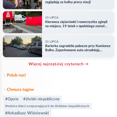
zaglądają za kulisy pracy stacji
15 LIPCA
Kierowca ciężarówki i rowerzystka zginęli
na miejscu. 19-latek z opolskiego został
ranny
31 LIPCA
Barierka zagrodziła pobocze przy Kamionce
Bolko. Zaparkowane auta utrudniają
przejazd
Więcej najczęściej czytanych →
Polub nas!
Chmura tagów
#Opole
#żłobki niepubliczne
#rodzice dzieci uczęszczających do żłobków niepublicznych
#Arkadiusz Wiśniewski