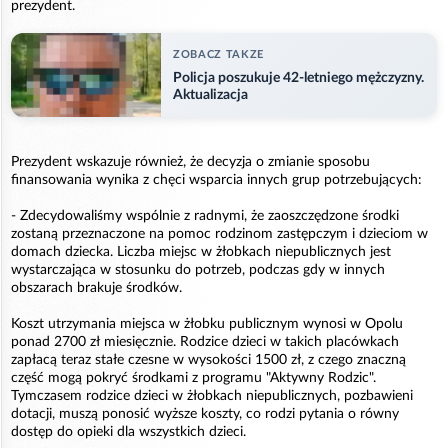
prezydent.
ZOBACZ TAKZE
Policja poszukuje 42-letniego mężczyzny.
Aktualizacja
Prezydent wskazuje również, że decyzja o zmianie sposobu
finansowania wynika z chęci wsparcia innych grup potrzebujących:
- Zdecydowaliśmy wspólnie z radnymi, że zaoszczędzone środki
zostaną przeznaczone na pomoc rodzinom zastępczym i dzieciom w
domach dziecka. Liczba miejsc w żłobkach niepublicznych jest
wystarczająca w stosunku do potrzeb, podczas gdy w innych
obszarach brakuje środków.
Koszt utrzymania miejsca w żłobku publicznym wynosi w Opolu
ponad 2700 zł miesięcznie. Rodzice dzieci w takich placówkach
zapłacą teraz stałe czesne w wysokości 1500 zł, z czego znaczną
część mogą pokryć środkami z programu "Aktywny Rodzic".
Tymczasem rodzice dzieci w żłobkach niepublicznych, pozbawieni
dotacji, muszą ponosić wyższe koszty, co rodzi pytania o równy
dostęp do opieki dla wszystkich dzieci.