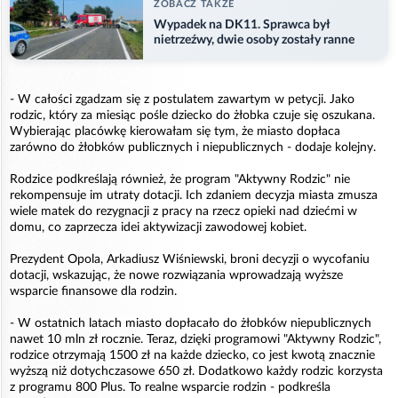
ZOBACZ TAKZE
Wypadek na DK11. Sprawca był
nietrzeźwy, dwie osoby zostały ranne
- W całości zgadzam się z postulatem zawartym w petycji. Jako
rodzic, który za miesiąc pośle dziecko do żłobka czuje się oszukana.
Wybierając placówkę kierowałam się tym, że miasto dopłaca
zarówno do żłobków publicznych i niepublicznych - dodaje kolejny.
Rodzice podkreślają również, że program "Aktywny Rodzic" nie
rekompensuje im utraty dotacji. Ich zdaniem decyzja miasta zmusza
wiele matek do rezygnacji z pracy na rzecz opieki nad dziećmi w
domu, co zaprzecza idei aktywizacji zawodowej kobiet.
Prezydent Opola, Arkadiusz Wiśniewski, broni decyzji o wycofaniu
dotacji, wskazując, że nowe rozwiązania wprowadzają wyższe
wsparcie finansowe dla rodzin.
- W ostatnich latach miasto dopłacało do żłobków niepublicznych
nawet 10 mln zł rocznie. Teraz, dzięki programowi "Aktywny Rodzic",
rodzice otrzymają 1500 zł na każde dziecko, co jest kwotą znacznie
wyższą niż dotychczasowe 650 zł. Dodatkowo każdy rodzic korzysta
z programu 800 Plus. To realne wsparcie rodzin - podkreśla