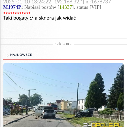
2025-01-10 13:24:22 [192.168.32.*] id:1678737
M1974P
:
Napisał postów [
14337
], status [VIP]
Taki bogaty :/ a sknera jak widać .
reklama
NAJNOWSZE