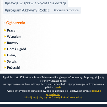
#petycja w sprawie wycofania dotacji
#program Aktywny Rodzic
#oburzeni rodzice
Ogłoszenia
»
Praca
»
Wynajem
»
Rowery
»
Dom i Ogród
»
Usługi
»
Serwis
»
Pożyczki
Zgodnie z art. 173 ustawy Prawa Telekomunikacyjnego informujemy, że przeglądając tę
stronę wyrażasz zgodę
na zapisywanie na Twoim komputerze niezbędnych do jej poprawnego funkcjonowania
plików
cookie
.
Więcej informacji na temat plików cookie znajdziecie Państwo na stronie
polityka
prywatności
.
Kliknij tutaj, aby wyrazić zgodę i ukryć komunikat.