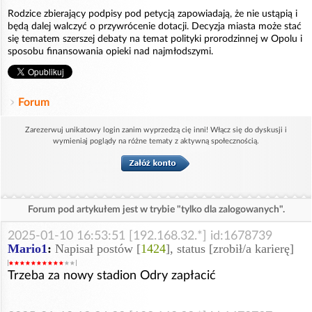
Rodzice zbierający podpisy pod petycją zapowiadają, że nie ustąpią i
będą dalej walczyć o przywrócenie dotacji. Decyzja miasta może stać
się tematem szerszej debaty na temat polityki prorodzinnej w Opolu i
sposobu finansowania opieki nad najmłodszymi.
Forum
Zarezerwuj unikatowy login zanim wyprzedzą cię inni! Włącz się do dyskusji i
wymieniaj poglądy na różne tematy z aktywną społecznością.
Forum pod artykułem jest w trybie "tylko dla zalogowanych".
2025-01-10 16:53:51 [192.168.32.*] id:1678739
Mario1
:
Napisał postów [
1424
], status [zrobił/a karierę]
Trzeba za nowy stadion Odry zapłacić