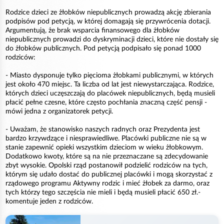
Rodzice dzieci ze żłobków niepublicznych prowadzą akcję zbierania
podpisów pod petycją, w której domagają się przywrócenia dotacji.
Argumentują, że brak wsparcia finansowego dla żłobków
niepublicznych prowadzi do dyskryminacji dzieci, które nie dostały się
do żłobków publicznych. Pod petycją podpisało się ponad 1000
rodziców:
- Miasto dysponuje tylko pięcioma żłobkami publicznymi, w których
jest około 470 miejsc. Ta liczba od lat jest niewystarczająca. Rodzice,
których dzieci uczęszczają do placówek niepublicznych, będą musieli
płacić pełne czesne, które często pochłania znaczną część pensji -
mówi jedna z organizatorek petycji.
- Uważam, że stanowisko naszych radnych oraz Prezydenta jest
bardzo krzywdzące i niesprawiedliwe. Placówki publiczne nie są w
stanie zapewnić opieki wszystkim dzieciom w wieku żłobkowym.
Dodatkowo kwoty, które są na nie przeznaczane są zdecydowanie
zbyt wysokie. Opolski rząd postanowił podzielić rodziców na tych,
którym się udało dostać do publicznej placówki i mogą skorzystać z
rządowego programu Aktywny rodzic i mieć żłobek za darmo, oraz
tych którzy tego szczęścia nie mieli i będą musieli płacić 650 zł.-
komentuje jeden z rodziców.