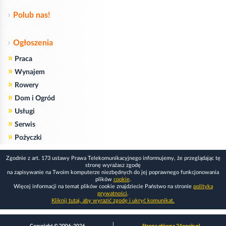
Polub nas!
Ogłoszenia
»
Praca
»
Wynajem
»
Rowery
»
Dom i Ogród
»
Usługi
»
Serwis
»
Pożyczki
Zgodnie z art. 173 ustawy Prawa Telekomunikacyjnego informujemy, że przeglądając tę
stronę wyrażasz zgodę
na zapisywanie na Twoim komputerze niezbędnych do jej poprawnego funkcjonowania
plików
cookie
.
Więcej informacji na temat plików cookie znajdziecie Państwo na stronie
polityka
prywatności
.
Kliknij tutaj, aby wyrazić zgodę i ukryć komunikat.