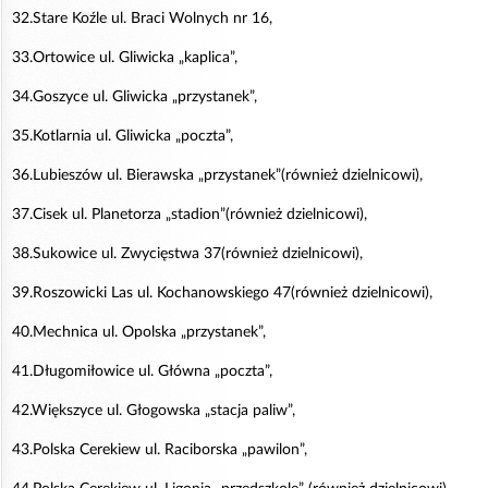
32.Stare Koźle ul. Braci Wolnych nr 16,
33.Ortowice ul. Gliwicka „kaplica”,
34.Goszyce ul. Gliwicka „przystanek”,
35.Kotlarnia ul. Gliwicka „poczta”,
36.Lubieszów ul. Bierawska „przystanek”(również dzielnicowi),
37.Cisek ul. Planetorza „stadion”(również dzielnicowi),
38.Sukowice ul. Zwycięstwa 37(również dzielnicowi),
39.Roszowicki Las ul. Kochanowskiego 47(również dzielnicowi),
40.Mechnica ul. Opolska „przystanek”,
41.Długomiłowice ul. Główna „poczta”,
42.Większyce ul. Głogowska „stacja paliw”,
43.Polska Cerekiew ul. Raciborska „pawilon”,