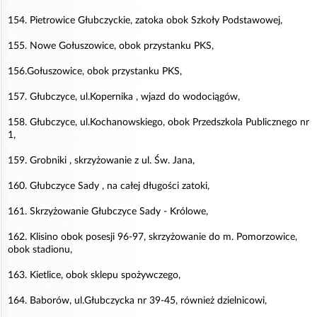
154. Pietrowice Głubczyckie, zatoka obok Szkoły Podstawowej,
155. Nowe Gołuszowice, obok przystanku PKS,
156.Gołuszowice, obok przystanku PKS,
157. Głubczyce, ul.Kopernika , wjazd do wodociągów,
158. Głubczyce, ul.Kochanowskiego, obok Przedszkola Publicznego nr
1,
159. Grobniki , skrzyżowanie z ul. Św. Jana,
160. Głubczyce Sady , na całej długości zatoki,
161. Skrzyżowanie Głubczyce Sady - Królowe,
162. Klisino obok posesji 96-97, skrzyżowanie do m. Pomorzowice,
obok stadionu,
163. Kietlice, obok sklepu spożywczego,
164. Baborów, ul.Głubczycka nr 39-45, również dzielnicowi,