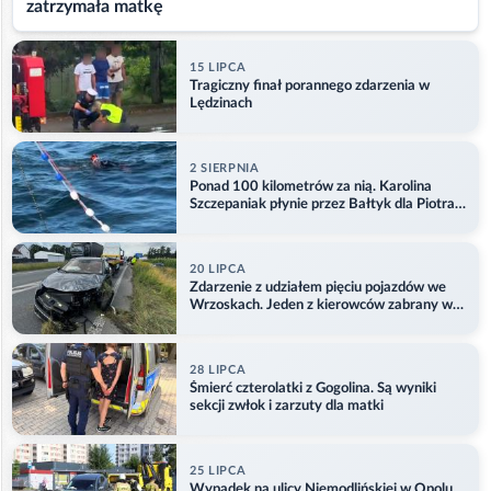
zatrzymała matkę
15 LIPCA
Tragiczny finał porannego zdarzenia w
Lędzinach
2 SIERPNIA
Ponad 100 kilometrów za nią. Karolina
Szczepaniak płynie przez Bałtyk dla Piotra.
Aktualizacja
20 LIPCA
Zdarzenie z udziałem pięciu pojazdów we
Wrzoskach. Jeden z kierowców zabrany w
kajdankach
28 LIPCA
Śmierć czterolatki z Gogolina. Są wyniki
sekcji zwłok i zarzuty dla matki
25 LIPCA
Wypadek na ulicy Niemodlińskiej w Opolu.