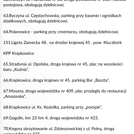
postojowa, obsługują dzielnicowi,
63.Byczyna ul. Częstochowska, parking przy basenie i ogródkach
działkowych, obsługują dzielnicowi,
64.Polanowice - parking przy cmentarzu, obsługują dzielnicowi,
151.Ligota Zamecka 48 , na drodze krajowej 45 , pow. Kluczbork
KPP Krapkowice:
65.Stradunia ul. Opolska, droga krajowa nr 45, plac na wysokości
baru „Kuźnia”,
66.Krapkowice, droga krajowa nr 45, parking Bar „Baszta”,
67.Moszna, droga wojewódzka nr 409, plac przyległy do restauracji
„Amazonka”,
68.Krapkowice ul. Ks. Koziołka, parking przy „pompie”,
69.Gogolin, km 23 hm 4, droga wojewódzka nr 423,
70.Krępna skrzyżowanie ul. Zdzieszowickiej z ul. Polną, droga