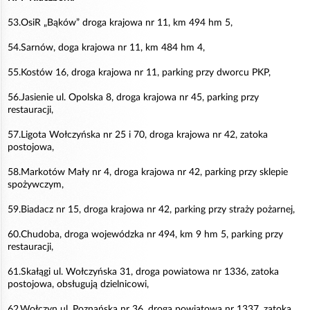
53.OsiR „Bąków” droga krajowa nr 11, km 494 hm 5,
54.Sarnów, doga krajowa nr 11, km 484 hm 4,
55.Kostów 16, droga krajowa nr 11, parking przy dworcu PKP,
56.Jasienie ul. Opolska 8, droga krajowa nr 45, parking przy
restauracji,
57.Ligota Wołczyńska nr 25 i 70, droga krajowa nr 42, zatoka
postojowa,
58.Markotów Mały nr 4, droga krajowa nr 42, parking przy sklepie
spożywczym,
59.Biadacz nr 15, droga krajowa nr 42, parking przy straży pożarnej,
60.Chudoba, droga wojewódzka nr 494, km 9 hm 5, parking przy
restauracji,
61.Skałągi ul. Wołczyńska 31, droga powiatowa nr 1336, zatoka
postojowa, obsługują dzielnicowi,
62.Wołczyn ul. Poznańska nr 36, droga powiatowa nr 1337, zatoka