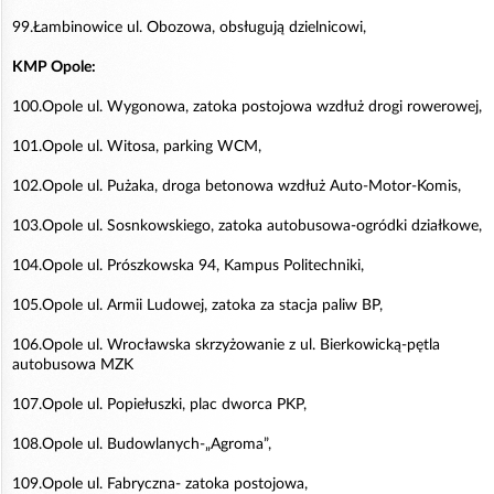
99.Łambinowice ul. Obozowa, obsługują dzielnicowi,
KMP Opole:
100.Opole ul. Wygonowa, zatoka postojowa wzdłuż drogi rowerowej,
101.Opole ul. Witosa, parking WCM,
102.Opole ul. Pużaka, droga betonowa wzdłuż Auto-Motor-Komis,
103.Opole ul. Sosnkowskiego, zatoka autobusowa-ogródki działkowe,
104.Opole ul. Prószkowska 94, Kampus Politechniki,
105.Opole ul. Armii Ludowej, zatoka za stacja paliw BP,
106.Opole ul. Wrocławska skrzyżowanie z ul. Bierkowicką-pętla
autobusowa MZK
107.Opole ul. Popiełuszki, plac dworca PKP,
108.Opole ul. Budowlanych-„Agroma”,
109.Opole ul. Fabryczna- zatoka postojowa,