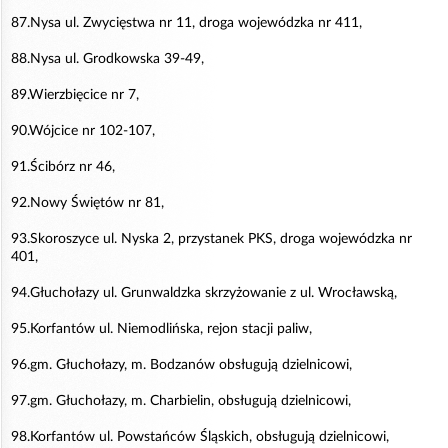
87.Nysa ul. Zwycięstwa nr 11, droga wojewódzka nr 411,
88.Nysa ul. Grodkowska 39-49,
89.Wierzbięcice nr 7,
90.Wójcice nr 102-107,
91.Ścibórz nr 46,
92.Nowy Świętów nr 81,
93.Skoroszyce ul. Nyska 2, przystanek PKS, droga wojewódzka nr
401,
94.Głuchołazy ul. Grunwaldzka skrzyżowanie z ul. Wrocławską,
95.Korfantów ul. Niemodlińska, rejon stacji paliw,
96.gm. Głuchołazy, m. Bodzanów obsługują dzielnicowi,
97.gm. Głuchołazy, m. Charbielin, obsługują dzielnicowi,
98.Korfantów ul. Powstańców Śląskich, obsługują dzielnicowi,