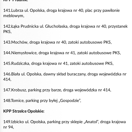
KPP Prudnik:
141.Lubrza ul. Opolska, droga krajowa nr 40, plac przy pawilonie
meblowym,
142.Łąka Prudnicka ul. Głuchołaska, droga krajowa nr 40, przystanek
PKS,
143.Mochów, droga krajowa nr 40, zatoki autobusowe PKS,
144.Niemysłowice, droga krajowa nr 41, zatoki autobusowe PKS,
145.Rudziczka, droga krajowa nr 41, zatoki autobusowe PKS,
146.Biała ul. Opolska, dawny skład buraczany, droga wojewódzka nr
414,
147.Krobusz, parking przy barze, droga wojewódzka nr 414,
148.Tomice, parking przy byłej „Gospodzie”,
KPP Strzelce Opolskie:
149.Izbicko ul. Opolska, parking przy sklepie „Anatol”, droga krajowa
nr 94,