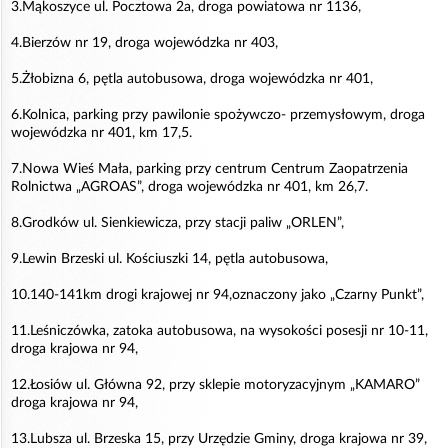
3.Mąkoszyce ul. Pocztowa 2a, droga powiatowa nr 1136,
4.Bierzów nr 19, droga wojewódzka nr 403,
5.Żłobizna 6, pętla autobusowa, droga wojewódzka nr 401,
6.Kolnica, parking przy pawilonie spożywczo- przemysłowym, droga
wojewódzka nr 401, km 17,5.
7.Nowa Wieś Mała, parking przy centrum Centrum Zaopatrzenia
Rolnictwa „AGROAS”, droga wojewódzka nr 401, km 26,7.
8.Grodków ul. Sienkiewicza, przy stacji paliw „ORLEN”,
9.Lewin Brzeski ul. Kościuszki 14, pętla autobusowa,
10.140-141km drogi krajowej nr 94,oznaczony jako „Czarny Punkt”,
11.Leśniczówka, zatoka autobusowa, na wysokości posesji nr 10-11,
droga krajowa nr 94,
12.Łosiów ul. Główna 92, przy sklepie motoryzacyjnym „KAMARO”
droga krajowa nr 94,
13.Lubsza ul. Brzeska 15, przy Urzędzie Gminy, droga krajowa nr 39,