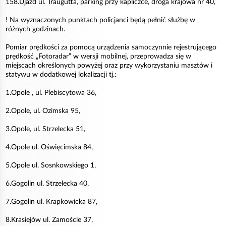
158.Ujazd ul. Traugutta, parking przy kapliczce, droga krajowa nr 40,
! Na wyznaczonych punktach policjanci będą pełnić służbę w
różnych godzinach.
Pomiar prędkości za pomocą urządzenia samoczynnie rejestrującego
prędkość „Fotoradar” w wersji mobilnej, przeprowadza się w
miejscach określonych powyżej oraz przy wykorzystaniu masztów i
statywu w dodatkowej lokalizacji tj.:
1.Opole , ul. Plebiscytowa 36,
2.Opole, ul. Ozimska 95,
3.Opole, ul. Strzelecka 51,
4.Opole ul. Oświęcimska 84,
5.Opole ul. Sosnkowskiego 1,
6.Gogolin ul. Strzelecka 40,
7.Gogolin ul. Krapkowicka 87,
8.Krasiejów ul. Zamoście 37,