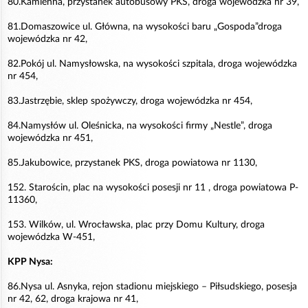
80.Kamienna, przystanek autobusowy PKS, droga wojewódzka nr 39,
81.Domaszowice ul. Główna, na wysokości baru „Gospoda”droga
wojewódzka nr 42,
82.Pokój ul. Namysłowska, na wysokości szpitala, droga wojewódzka
nr 454,
83.Jastrzębie, sklep spożywczy, droga wojewódzka nr 454,
84.Namysłów ul. Oleśnicka, na wysokości firmy „Nestle”, droga
wojewódzka nr 451,
85.Jakubowice, przystanek PKS, droga powiatowa nr 1130,
152. Starościn, plac na wysokości posesji nr 11 , droga powiatowa P-
11360,
153. Wilków, ul. Wrocławska, plac przy Domu Kultury, droga
wojewódzka W-451,
KPP Nysa:
86.Nysa ul. Asnyka, rejon stadionu miejskiego – Piłsudskiego, posesja
nr 42, 62, droga krajowa nr 41,