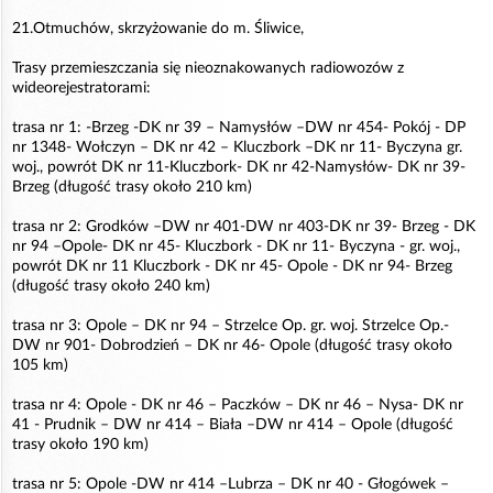
21.Otmuchów, skrzyżowanie do m. Śliwice,
Trasy przemieszczania się nieoznakowanych radiowozów z
wideorejestratorami:
trasa nr 1: -Brzeg -DK nr 39 – Namysłów –DW nr 454- Pokój - DP
nr 1348- Wołczyn – DK nr 42 – Kluczbork –DK nr 11- Byczyna gr.
woj., powrót DK nr 11-Kluczbork- DK nr 42-Namysłów- DK nr 39-
Brzeg (długość trasy około 210 km)
trasa nr 2: Grodków –DW nr 401-DW nr 403-DK nr 39- Brzeg - DK
nr 94 –Opole- DK nr 45- Kluczbork - DK nr 11- Byczyna - gr. woj.,
powrót DK nr 11 Kluczbork - DK nr 45- Opole - DK nr 94- Brzeg
(długość trasy około 240 km)
trasa nr 3: Opole – DK nr 94 – Strzelce Op. gr. woj. Strzelce Op.-
DW nr 901- Dobrodzień – DK nr 46- Opole (długość trasy około
105 km)
trasa nr 4: Opole - DK nr 46 – Paczków – DK nr 46 – Nysa- DK nr
41 - Prudnik – DW nr 414 – Biała –DW nr 414 – Opole (długość
trasy około 190 km)
trasa nr 5: Opole -DW nr 414 –Lubrza – DK nr 40 - Głogówek –