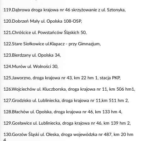
119.Dąbrowa droga krajowa nr 46 skrzyżowanie z ul. Sztonyka,
120.Dobrzeń Mały ul. Opolska 108-OSP,
121.Chróścice ul. Powstańców Śląskich 50,
122.Stare Siołkowice ul.Klapacz - przy Gimnazjum,
123.Bierdzany ul. Opolska 34,
124.Murów ul. Wolności 30,
125.Jaworzno, droga krajowa nr 43, km 22 hm 1, stacja PKP,
126.Wojciechów ul. Kluczborska, droga krajowa nr 11, km 506 hm1,
127.Grodzisko ul. Lubliniecka, droga krajowa nr 11,km 511 hm 2,
128.Błachów ul. Opolska, droga krajowa nr 46, km 133 hm 4,
129.Gosławice ul. Lubliniecka, droga krajowa nr 46, km 139 hm 2,
130.Gorzów Śląski ul. Oleska, droga wojewódzka nr 487, km 20 hm
4,