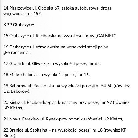
14.Pisarzowice ul. Opolska 67, zatoka autobusowa, droga
wojewódzka nr 457,
KPP Głubczyce:
15.Głubczyce ul. Raciborska-na wysokości firmy „GALMET”,
16.Głubczyce ul. Wrocławska-na wysokości stacji paliw
„Petrochemia”,
17.Grobniki ul. Gliwicka-na wysokości posesji nr 63,
18.Mokre Kolonia-na wysokości posesji nr 16,
19.Baborów ul. Raciborska-na wysokości posesji nr 54-60 (również
Dz. Baborów),
20.Kietrz ul. Raciborska-plac buraczany przy posesji nr 97 (również
KP Kietrz),
21.Nowa Cerekiew ul. Rynek-przy pomniku (również KP Kietrz),
22.Branice ul. Szpitalna – na wysokości posesji nr 18 (również KP
Kietrz),