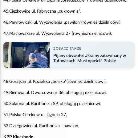
44.Polska Cerekiew ul. Ligonia „przedszkole” (również dzielnicowi),
45.Ciężkowice ul. Fabryczna „cukrownia”,
46.Pawłowiczki ul. Wyzwolenia „pawilon”(również dzielnicowi),
47.Maciowaksze ul. Wyzwolenia 27 (również dzielnicowi),
ZOBACZ TAKZE
Pijany obywatel Ukrainy zatrzymany w
Tułowicach. Musi opuścić Polskę
48.Goszęcin ul. Kozielska „boisko”(również dzielnicowi),
49.Bierawa ul. Dworcowa nr 36, obsługują dzielnicowi,
50.Solarnia ul. Raciborska SP, obsługują dzielnicowi,
51.Polska Cerekiew ul. Ligonia 27,
52.Dziergowice ul. Raciborska –pawilon,
KPP Kluczbork: