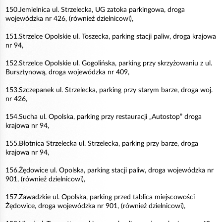
150.Jemielnica ul. Strzelecka, UG zatoka parkingowa, droga
wojewódzka nr 426, (również dzielnicowi),
151.Strzelce Opolskie ul. Toszecka, parking stacji paliw, droga krajowa
nr 94,
152.Strzelce Opolskie ul. Gogolińska, parking przy skrzyżowaniu z ul.
Bursztynową, droga wojewódzka nr 409,
153.Szczepanek ul. Strzelecka, parking przy starym barze, droga woj.
nr 426,
154.Sucha ul. Opolska, parking przy restauracji „Autostop” droga
krajowa nr 94,
155.Błotnica Strzelecka ul. Strzelecka, parking przy barze, droga
krajowa nr 94,
156.Żędowice ul. Opolska, parking stacji paliw, droga wojewódzka nr
901, (również dzielnicowi),
157.Zawadzkie ul. Opolska, parking przed tablica miejscowości
Żędowice, droga wojewódzka nr 901, (również dzielnicowi),