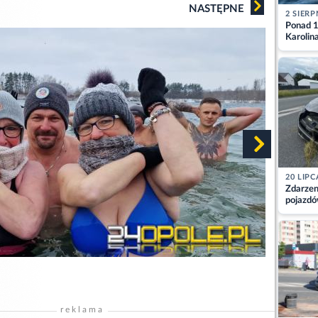
NASTĘPNE
2 SIERP
Ponad 1
Karolin
przez Ba
Aktuali
20 LIPC
Zdarzen
pojazdó
z kiero
kajdank
reklama