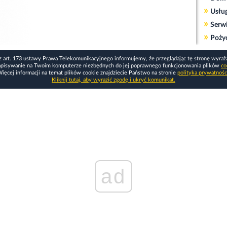
»
Usłu
»
Serw
»
Poży
z art. 173 ustawy Prawa Telekomunikacyjnego informujemy, że przeglądając tę stronę wyraż
apisywanie na Twoim komputerze niezbędnych do jej poprawnego funkcjonowania plików
co
ięcej informacji na temat plików cookie znajdziecie Państwo na stronie
polityka prywatnośc
Kliknij tutaj, aby wyrazić zgodę i ukryć komunikat.
ad