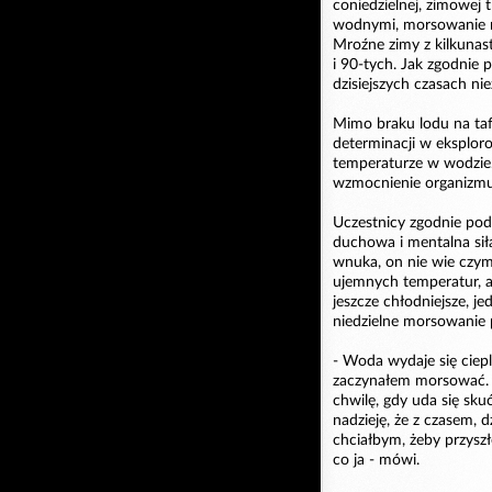
coniedzielnej, zimowej 
wodnymi, morsowanie n
Mroźne zimy z kilkuna
i 90-tych. Jak zgodnie 
dzisiejszych czasach ni
Mimo braku lodu na taf
determinacji w eksploro
temperaturze w wodzie. 
wzmocnienie organizmu, 
Uczestnicy zgodnie podkr
duchowa i mentalna siła
wnuka, on nie wie czym
ujemnych temperatur, a 
jeszcze chłodniejsze, j
niedzielne morsowanie 
- Woda wydaje się ciepl
zaczynałem morsować. To
chwilę, gdy uda się sk
nadzieję, że z czasem, 
chciałbym, żeby przyszł
co ja - mówi.