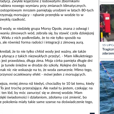
matkę
tradycji. Zwykle kojarzone z lodowatymi zbiornikami
abiera nowego wymiaru przy zmianach klimatycznych.
stostopniowym mrozem pamiętają urodzeni w latach 80-tych
przyznają morsujący - rąbanie przerębla w wodzie to w
ezwykłą rzadkość.
li wody, w niedzielę grupa Morsy Opole, znana z odwagi i
waniu zimowych wód, zebrała się, by stawić czoła dzisiejszej
Wielu z nich podkreślało, że to nie tylko sposób na
ale również forma radości i integracji z zimową aurą.
15 LIPC
Tragicz
eślali, że to nie tylko chłód wody jest ważny, ale także
zdarzen
 płynąca z takich niezwykłych przeżyć. - Mam kilkuletniego
 jest prawdziwa, długa zima. Moja córka pamięta długie dni
ja tunele śnieżne w drodze do szkoły. Kolejne dni będą
ednak nic nie wskazuje na to, że woda zamarznie. Mimo tego,
przynosi oczekiwany efekt - mówi jeden z morsujących.
ejsza, mniej zimna niż kiedyś, chociażby te 10 lat temu, kiedy
 jest trochę przerażające. Ale nadal tu jestem, czekając na
uć ten lód, by móc zanurzyć się w zimnej wodzie. Mam
dzięki świadomości i działaniom, zdołamy coś zmienić, bo
e pokolenia miały takie same szanse na doświadczenie tego,