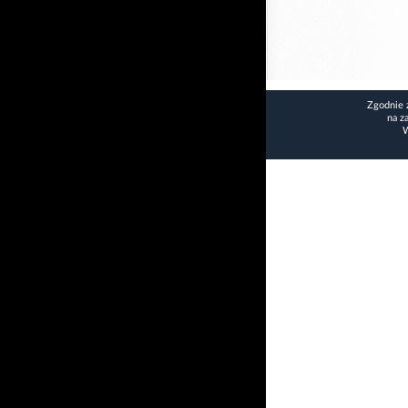
Zgodnie 
na z
W