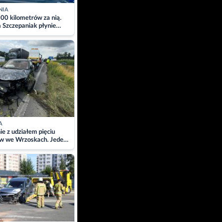
NIA
00 kilometrów za nią.
a Szczepaniak płynie
łtyk dla Piotra.
zacja
A
ie z udziałem pięciu
w we Wrzoskach. Jeden
wców zabrany w
ach