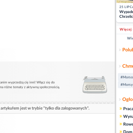
25 LIPC
Wypade
Chrzelic
zablok
Więcej 
Wię
Polu
Chmu
#Morso
anim wyprzedzą cię inni! Włącz się do
#Morsy
 na różne tematy z aktywną społecznością.
Ogło
»
artykułem jest w trybie "tylko dla zalogowanych".
Prac
»
Wyn
»
Rowe
»
Dom 