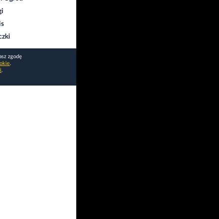
gi
is
czki
asz zgodę
okie
.
i
.