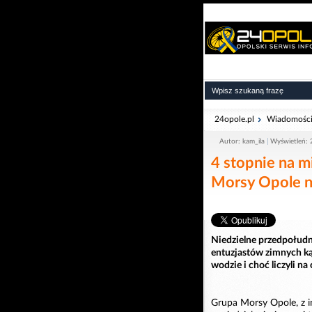
24opole.pl
Wiadomośc
Autor: kam_ila
Wyświetleń:
4 stopnie na m
Morsy Opole n
Niedzielne przedpołudn
entuzjastów zimnych ką
wodzie i choć liczyli n
Grupa Morsy Opole, z im