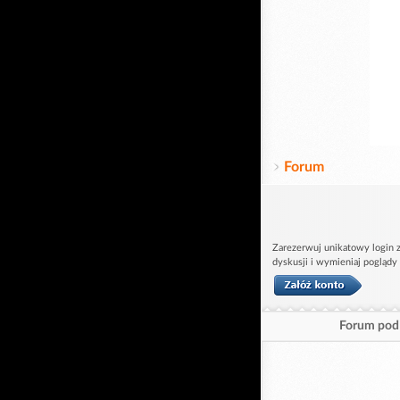
Forum
Zarezerwuj unikatowy login z
dyskusji i wymieniaj poglądy
Forum pod 