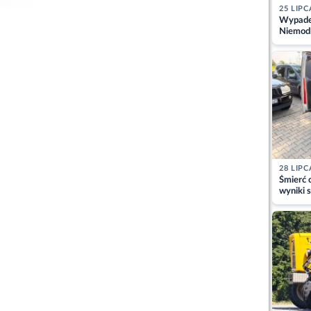
25 LIPC
Wypadek
Niemodl
osoby w
28 LIPC
Śmierć c
wyniki s
matki