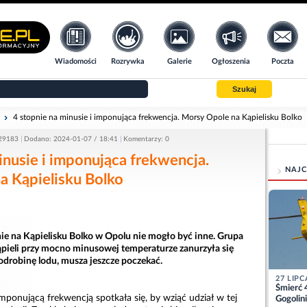
Wiadomości
Rozrywka
Galerie
Ogłoszenia
Poczta
Szukaj
i
4 stopnie na minusie i imponująca frekwencja. Morsy Opole na Kąpielisku Bolko
 29183
Dodano: 2024-01-07 / 18:41
Komentarzy: 0
inusie i imponująca frekwencja.
NAJC
a Kąpielisku Bolko
ie na Kąpielisku Bolko w Opolu nie mogło być inne. Grupa
pieli przy mocno minusowej temperaturze zanurzyła się
a odrobinę lodu, musza jeszcze poczekać.
27 LIPC
Śmierć 
ponującą frekwencją spotkała się, by wziąć udział w tej
Gogolini