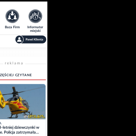
Baza Firm
Informator
miejski
reklama
ZĘŚCIEJ CZYTANE
A
4-letniej dziewczynki w
e. Policja zatrzymała