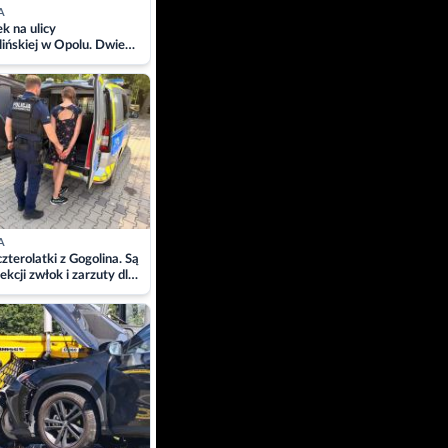
A
 na ulicy
ińskiej w Opolu. Dwie
 szpitalu
A
zterolatki z Gogolina. Są
ekcji zwłok i zarzuty dla