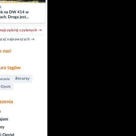
A
k na DW 414 w
ach. Droga jest
owana
najczęściej czytanych →
cej najnowszych →
b nas!
ra tagów
#morsy
wanie
 Opole
szenia
a
ajem
ry
i Ogród