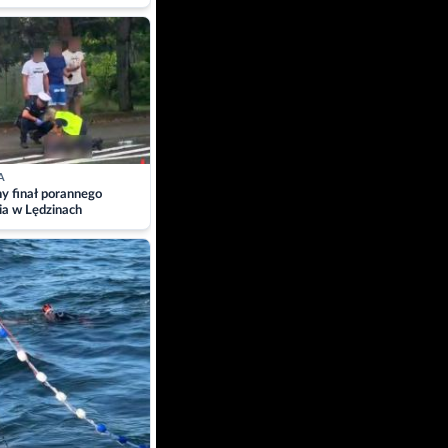
A
ny finał porannego
ia w Lędzinach