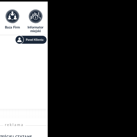
Baza Firm
Informator
miejski
reklama
ZĘŚCIEJ CZYTANE