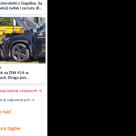
zterolatki z Gogolina. Są
ekcji zwłok i zarzuty dla
A
k na DW 414 w
ach. Droga jest
owana
najczęściej czytanych →
cej najnowszych →
b nas!
ra tagów