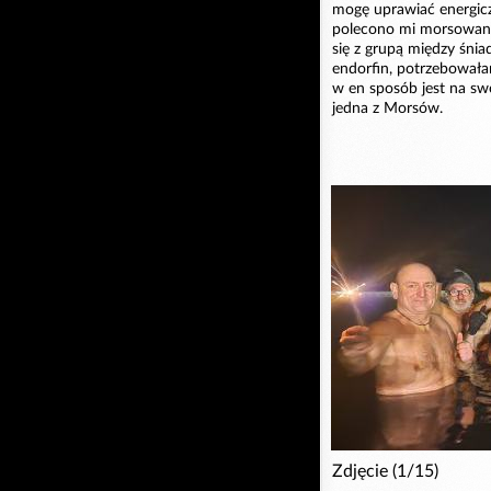
mogę uprawiać energicz
polecono mi morsowanie.
się z grupą między śnia
endorfin, potrzebowała
w en sposób jest na s
jedna z Morsów.
Zdjęcie (1/15)