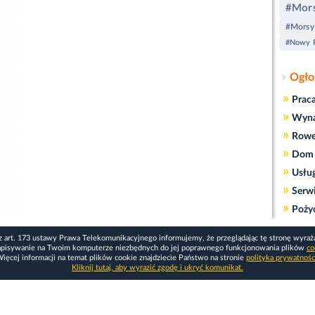
#Mor
#Morsy
#Nowy 
Ogło
»
Prac
»
Wyn
»
Rowe
»
Dom 
»
Usłu
»
Serw
»
Poży
z art. 173 ustawy Prawa Telekomunikacyjnego informujemy, że przeglądając tę stronę wyraż
apisywanie na Twoim komputerze niezbędnych do jej poprawnego funkcjonowania plików
co
ięcej informacji na temat plików cookie znajdziecie Państwo na stronie
polityka prywatnośc
Kliknij tutaj, aby wyrazić zgodę i ukryć komunikat.