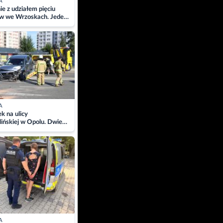
A
ie z udziałem pięciu
w we Wrzoskach. Jeden
wców zabrany w
ach
A
 na ulicy
ińskiej w Opolu. Dwie
 szpitalu
A