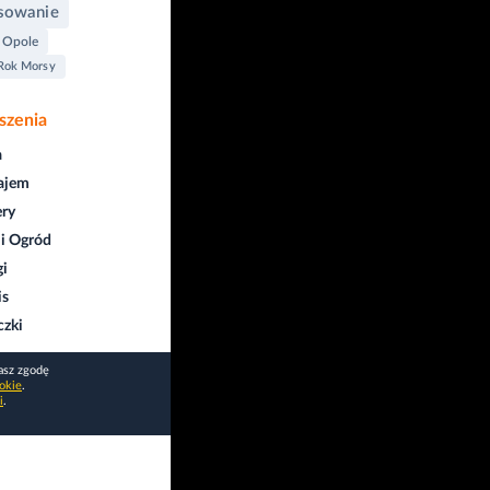
sowanie
 Opole
Rok Morsy
szenia
a
ajem
ry
i Ogród
gi
is
czki
asz zgodę
okie
.
i
.