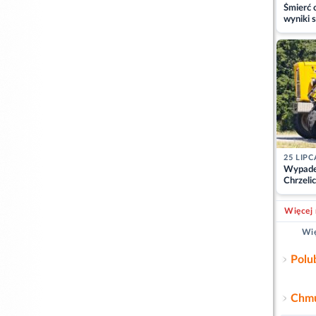
Śmierć c
wyniki s
matki
25 LIPC
Wypade
Chrzelic
zablok
Więcej 
Wię
Polu
Chmu