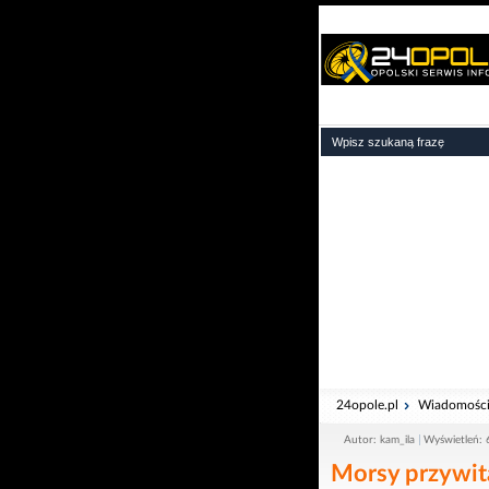
24opole.pl
Wiadomośc
Autor: kam_ila
Wyświetleń:
Morsy przywit