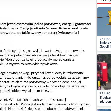
iora jest niesamowita, pełna pozytywnej energii i gotowości
świadczenia. Tradycja witania Nowego Roku w wodzie nie
 zdrowotne, ale także tworzy atmosferę świętowania i
27 LIPC
Śmierć 
Gogolini
matkę
e osób decyduje się na wyjątkową tradycję - morsowanie.
 można w pełni doświadczyć magii tej aktywności jest
skie Morsy po raz kolejny połączyły morsowanie z
u, a wyszło to niezwykle zjawiskowo.
a pewnej odwagi, przynosi liczne korzyści zdrowotne.
 zmusza organizm do ogrzania, co powoduje, że zaczynamy
emperatura ciała ma pozytywny wpływ na cerę, pod jej
yna krążyć szybciej, co z kolei powoduje, że skóra jest
ej radzi sobie z wydalaniem toksyn.
15 LIPC
Tragicz
alet. W ostatnich dniach warunki są raczej
zdarzen
 nie szkodzi. Woda jest nadal bardzo zimna, a to duży plus
alorii. Na co dzień nie jestem osoba mocno aktywną, nie