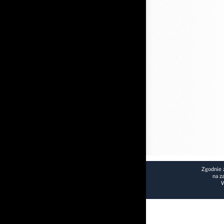
Zgodnie 
na z
W