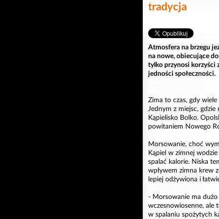
tradycja
Atmosfera na brzegu jez
na nowe, obiecujące do
tylko przynosi korzyści
jedności społeczności.
Zima to czas, gdy wiel
Jednym z miejsc, gdzie
Kąpielisko Bolko. Opol
powitaniem Nowego Rok
Morsowanie, choć wymag
Kąpiel w zimnej wodzie
spalać kalorie. Niska t
wpływem zimna krew zacz
lepiej odżywiona i łatwi
- Morsowanie ma dużo z
wczesnowiosenne, ale to
w spalaniu spożytych k