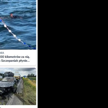
NIA
00 kilometrów za nią.
a Szczepaniak płynie
łtyk dla Piotra.
zacja