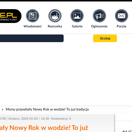
Wiadomości
Rozrywka
Galerie
Ogłoszenia
Poczta
Szukaj
i
Morsy przywitały Nowy Rok w wodzie! To już tradycja
 6730
Dodano: 2024-01-03 / 12:18
Komentarzy: 0
ały Nowy Rok w wodzie! To już
NAJC