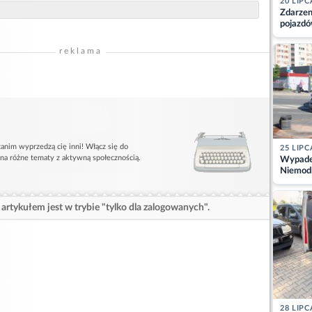
20 LIPC
Zdarzen
pojazdó
z kiero
kajdank
reklama
anim wyprzedzą cię inni! Włącz się do
25 LIPC
 na różne tematy z aktywną społecznością.
Wypadek
Niemodl
osoby w
artykułem jest w trybie "tylko dla zalogowanych".
28 LIPC