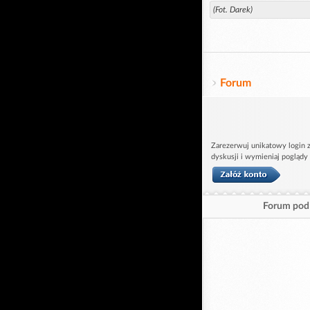
(Fot. Darek)
Forum
Zarezerwuj unikatowy login z
dyskusji i wymieniaj poglądy
Forum pod 