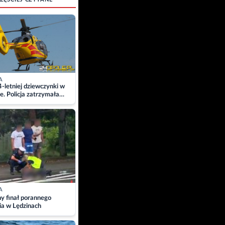
A
4-letniej dziewczynki w
e. Policja zatrzymała
A
ny finał porannego
ia w Lędzinach