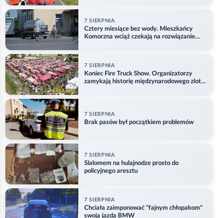
7 SIERPNIA
Cztery miesiące bez wody. Mieszkańcy
Komorzna wciąż czekają na rozwiązanie
problemu
7 SIERPNIA
Koniec Fire Truck Show. Organizatorzy
zamykają historię międzynarodowego zlotu
w Główczycach
7 SIERPNIA
Brak pasów był początkiem problemów
7 SIERPNIA
Slalomem na hulajnodze prosto do
policyjnego aresztu
7 SIERPNIA
Chciała zaimponować "fajnym chłopakom"
swoją jazdą BMW