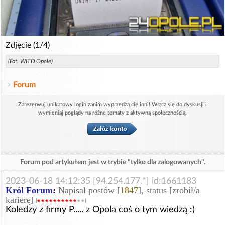
Zdjęcie (1/4)
(Fot. WITD Opole)
Forum
Zarezerwuj unikatowy login zanim wyprzedzą cię inni! Włącz się do dyskusji i
wymieniaj poglądy na różne tematy z aktywną społecznością.
Forum pod artykułem jest w trybie "tylko dla zalogowanych".
2023-06-18 14:12:35 [94.254.177.*] id:1661183
Król Forum
:
Napisał postów [
1847
], status [zrobił/a
karierę]
Koledzy z firmy P..... z Opola coś o tym wiedzą :)