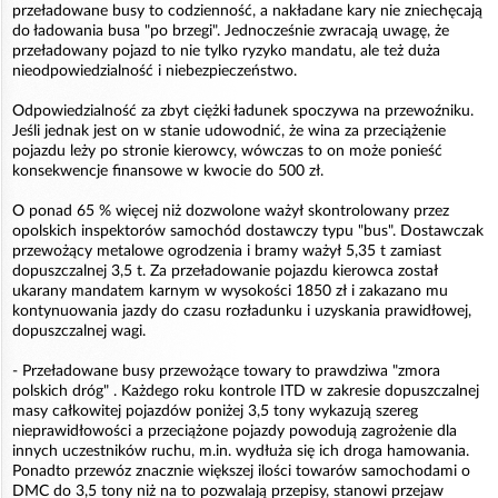
przeładowane busy to codzienność, a nakładane kary nie zniechęcają
do ładowania busa "po brzegi". Jednocześnie zwracają uwagę, że
przeładowany pojazd to nie tylko ryzyko mandatu, ale też duża
nieodpowiedzialność i niebezpieczeństwo.
Odpowiedzialność za zbyt ciężki ładunek spoczywa na przewoźniku.
Jeśli jednak jest on w stanie udowodnić, że wina za przeciążenie
pojazdu leży po stronie kierowcy, wówczas to on może ponieść
konsekwencje finansowe w kwocie do 500 zł.
O ponad 65 % więcej niż dozwolone ważył skontrolowany przez
opolskich inspektorów samochód dostawczy typu "bus". Dostawczak
przewożący metalowe ogrodzenia i bramy ważył 5,35 t zamiast
dopuszczalnej 3,5 t. Za przeładowanie pojazdu kierowca został
ukarany mandatem karnym w wysokości 1850 zł i zakazano mu
kontynuowania jazdy do czasu rozładunku i uzyskania prawidłowej,
dopuszczalnej wagi.
- Przeładowane busy przewożące towary to prawdziwa "zmora
polskich dróg" . Każdego roku kontrole ITD w zakresie dopuszczalnej
masy całkowitej pojazdów poniżej 3,5 tony wykazują szereg
nieprawidłowości a przeciążone pojazdy powodują zagrożenie dla
innych uczestników ruchu, m.in. wydłuża się ich droga hamowania.
Ponadto przewóz znacznie większej ilości towarów samochodami o
DMC do 3,5 tony niż na to pozwalają przepisy, stanowi przejaw