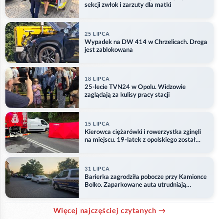
sekcji zwłok i zarzuty dla matki
25 LIPCA
Wypadek na DW 414 w Chrzelicach. Droga
jest zablokowana
18 LIPCA
25-lecie TVN24 w Opolu. Widzowie
zaglądają za kulisy pracy stacji
15 LIPCA
Kierowca ciężarówki i rowerzystka zginęli
na miejscu. 19-latek z opolskiego został
ranny
31 LIPCA
Barierka zagrodziła pobocze przy Kamionce
Bolko. Zaparkowane auta utrudniają
przejazd
Więcej najczęściej czytanych →