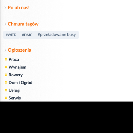
Polub nas!
Chmura tagów
#przeładowane busy
#WITD
#DMC
Ogłoszenia
»
Praca
»
Wynajem
»
Rowery
»
Dom i Ogród
»
Usługi
»
Serwis
»
Pożyczki
Zgodnie z art. 173 ustawy Prawa Telekomunikacyjnego informujemy, że przeglądając tę
stronę wyrażasz zgodę
na zapisywanie na Twoim komputerze niezbędnych do jej poprawnego funkcjonowania
plików
cookie
.