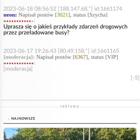
2023-06-18 08:56:52 [188.147.68.*] id:1661174
neon
:
Napisał postów [
3021
], status [Szycha]
Uprasza się o jakieś przykłady zdarzeń drogowych
przez przeładowane busy?
2023-06-17 19:26:43 [80.49.158.*] id:1661165
[moderacja]:
Napisał postów [
6367
], status [VIP]
[moderacja]
[-5]
reklama
NAJNOWSZE