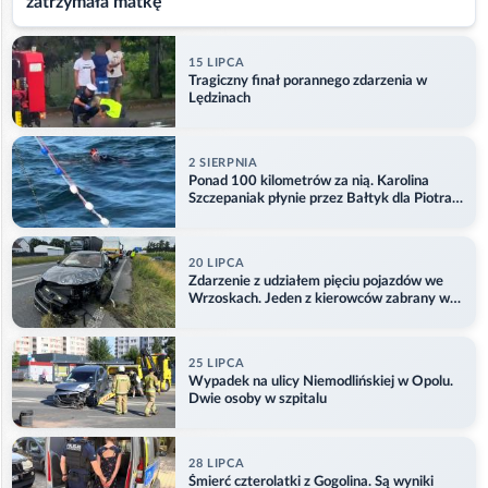
zatrzymała matkę
15 LIPCA
Tragiczny finał porannego zdarzenia w
Lędzinach
2 SIERPNIA
Ponad 100 kilometrów za nią. Karolina
Szczepaniak płynie przez Bałtyk dla Piotra.
Aktualizacja
20 LIPCA
Zdarzenie z udziałem pięciu pojazdów we
Wrzoskach. Jeden z kierowców zabrany w
kajdankach
25 LIPCA
Wypadek na ulicy Niemodlińskiej w Opolu.
Dwie osoby w szpitalu
28 LIPCA
Śmierć czterolatki z Gogolina. Są wyniki