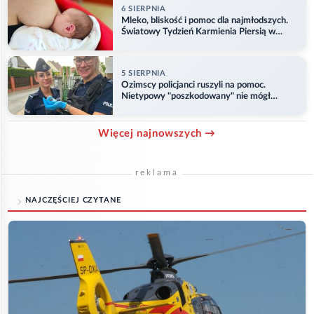
6 SIERPNIA
Mleko, bliskość i pomoc dla najmłodszych.
Światowy Tydzień Karmienia Piersią w
Opolu
5 SIERPNIA
Ozimscy policjanci ruszyli na pomoc.
Nietypowy "poszkodowany" nie mógł
odlecieć
Więcej najnowszych →
reklama
NAJCZĘŚCIEJ CZYTANE