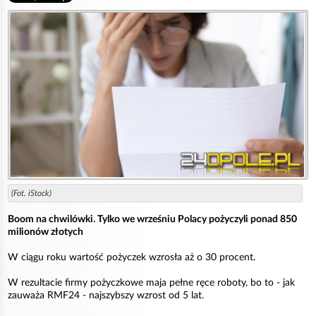
(Fot. iStock)
Boom na chwilówki. Tylko we wrześniu Polacy pożyczyli ponad 850
milionów złotych
W ciągu roku wartość pożyczek wzrosła aż o 30 procent.
W rezultacie firmy pożyczkowe maja pełne ręce roboty, bo to - jak
zauważa RMF24 - najszybszy wzrost od 5 lat.