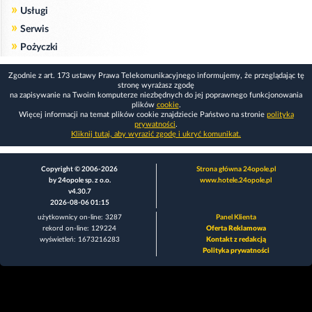
»
Usługi
»
Serwis
»
Pożyczki
Zgodnie z art. 173 ustawy Prawa Telekomunikacyjnego informujemy, że przeglądając tę
stronę wyrażasz zgodę
na zapisywanie na Twoim komputerze niezbędnych do jej poprawnego funkcjonowania
plików
cookie
.
Więcej informacji na temat plików cookie znajdziecie Państwo na stronie
polityka
prywatności
.
Kliknij tutaj, aby wyrazić zgodę i ukryć komunikat.
Copyright © 2006-2026
Strona główna 24opole.pl
by 24opole sp. z o.o.
www.hotele.24opole.pl
v4.30.7
2026-08-06 01:15
użytkownicy on-line: 3287
Panel Klienta
rekord on-line: 129224
Oferta Reklamowa
wyświetleń: 1673216283
Kontakt z redakcją
Polityka prywatności