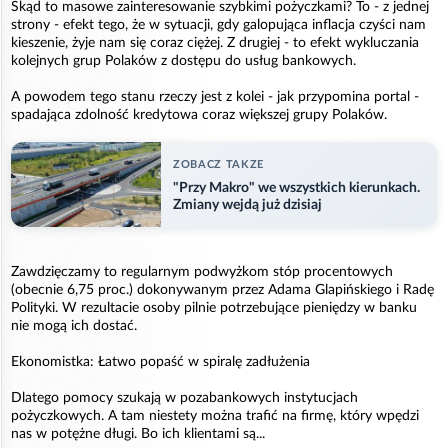
Skąd to masowe zainteresowanie szybkimi pożyczkami? To - z jednej
strony - efekt tego, że w sytuacji, gdy galopująca inflacja czyści nam
kieszenie, żyje nam się coraz ciężej. Z drugiej - to efekt wykluczania
kolejnych grup Polaków z dostępu do usług bankowych.
A powodem tego stanu rzeczy jest z kolei - jak przypomina portal -
spadająca zdolność kredytowa coraz większej grupy Polaków.
ZOBACZ TAKZE
"Przy Makro" we wszystkich kierunkach.
Zmiany wejdą już dzisiaj
Zawdzięczamy to regularnym podwyżkom stóp procentowych
(obecnie 6,75 proc.) dokonywanym przez Adama Glapińskiego i Radę
Polityki. W rezultacie osoby pilnie potrzebujące pieniędzy w banku
nie mogą ich dostać.
Ekonomistka: Łatwo popaść w spiralę zadłużenia
Dlatego pomocy szukają w pozabankowych instytucjach
pożyczkowych. A tam niestety można trafić na firmę, który wpędzi
nas w potężne długi. Bo ich klientami są...