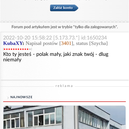
Forum pod artykułem jest w trybie "tylko dla zalogowanych".
2022-10-20 15:58:22 [5.173.73.*] id:1650234
KubaXY
:
Napisał postów [
3401
], status [Szycha]
Kto ty jesteś - polak mały, jaki znak twój - dlug
niemały
reklama
NAJNOWSZE