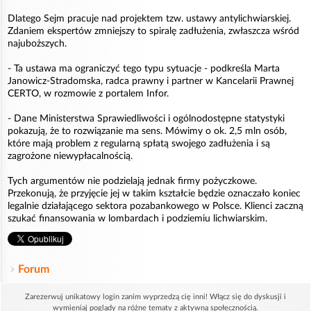
Dlatego Sejm pracuje nad projektem tzw. ustawy antylichwiarskiej.
Zdaniem ekspertów zmniejszy to spiralę zadłużenia, zwłaszcza wśród
najuboższych.
- Ta ustawa ma ograniczyć tego typu sytuacje - podkreśla Marta
Janowicz-Stradomska, radca prawny i partner w Kancelarii Prawnej
CERTO, w rozmowie z portalem Infor.
- Dane Ministerstwa Sprawiedliwości i ogólnodostępne statystyki
pokazują, że to rozwiązanie ma sens. Mówimy o ok. 2,5 mln osób,
które mają problem z regularną spłatą swojego zadłużenia i są
zagrożone niewypłacalnością.
Tych argumentów nie podzielają jednak firmy pożyczkowe.
Przekonują, że przyjęcie jej w takim kształcie będzie oznaczało koniec
legalnie działającego sektora pozabankowego w Polsce. Klienci zaczną
szukać finansowania w lombardach i podziemiu lichwiarskim.
Forum
Zarezerwuj unikatowy login zanim wyprzedzą cię inni! Włącz się do dyskusji i
wymieniaj poglądy na różne tematy z aktywną społecznością.