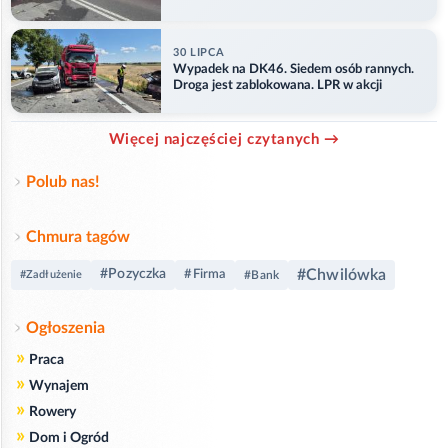
ranny
30 LIPCA
Wypadek na DK46. Siedem osób rannych.
Droga jest zablokowana. LPR w akcji
Więcej najczęściej czytanych →
Polub nas!
Chmura tagów
#Chwilówka
#Pozyczka
#Firma
#Zadłużenie
#Bank
Ogłoszenia
»
Praca
»
Wynajem
»
Rowery
»
Dom i Ogród