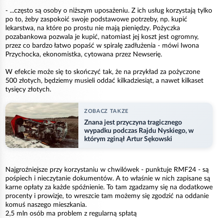
- ...często są osoby o niższym uposażeniu. Z ich usług korzystają tylko
po to, żeby zaspokoić swoje podstawowe potrzeby, np. kupić
lekarstwa, na które po prostu nie mają pieniędzy. Pożyczka
pozabankowa pozwala je kupić, natomiast jej koszt jest ogromny,
przez co bardzo łatwo popaść w spiralę zadłużenia - mówi Iwona
Przychocka, ekonomistka, cytowana przez Newserię.
W efekcie może się to skończyć tak, że na przykład za pożyczone
500 złotych, będziemy musieli oddać kilkadziesiąt, a nawet kilkaset
tysięcy złotych.
ZOBACZ TAKZE
Znana jest przyczyna tragicznego
wypadku podczas Rajdu Nyskiego, w
którym zginął Artur Sękowski
Najgroźniejsze przy korzystaniu w chwilówek - punktuje RMF24 - są
pośpiech i nieczytanie dokumentów. A to właśnie w nich zapisane są
karne opłaty za każde spóźnienie. To tam zgadzamy się na dodatkowe
procenty i prowizje, to wreszcie tam możemy się zgodzić na oddanie
komuś naszego mieszkania.
2,5 mln osób ma problem z regularną spłatą