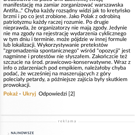
manifestację ma zamiar zorganizować warszawska
Antifa..." Chyba każdy rozsądny widzi jak to kretyńsko
brzmi i po co jest zrobione. Jako Polak z odrobiną
patriotyzmu każdy raczej rozumie. Po drugie
nieprawda, że organizatorzy nie mają zgody. Jedynie
nie ma zgody na rejestrację wydarzenia cyklicznego
w tym dniu i terminie. może pójdzie w innej formule
lub lokalizacji. Wykorzystywanie pretekstów
"zgromadzenia spontanicznego" wśród "opozycji" jest
nagminne i protestów nie słyszałem. Zakończcie też
szczucie na środ. prawicowo-konserwatywne. Wraz z
info o zdarzeniach pod empikiem, należałoby chyba
podać, że wcześniej na maszerujących z góry
poleciały petardy, a późniejsze zajścia były skutkiem
prowokacji.
Pokaż
-
Ukryj
Odpowiedzi [2]
reklama
NAJNOWSZE