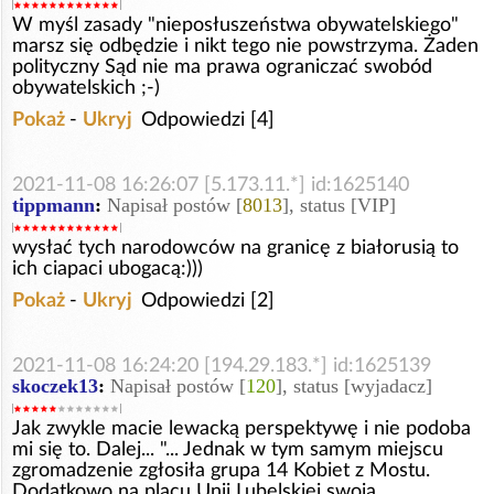
W myśl zasady "nieposłuszeństwa obywatelskiego"
marsz się odbędzie i nikt tego nie powstrzyma. Żaden
polityczny Sąd nie ma prawa ograniczać swobód
obywatelskich ;-)
Pokaż
-
Ukryj
Odpowiedzi [4]
2021-11-08 16:26:07 [5.173.11.*] id:1625140
tippmann
:
Napisał postów [
8013
], status [VIP]
wysłać tych narodowców na granicę z białorusią to
ich ciapaci ubogacą:)))
Pokaż
-
Ukryj
Odpowiedzi [2]
2021-11-08 16:24:20 [194.29.183.*] id:1625139
skoczek13
:
Napisał postów [
120
], status [wyjadacz]
Jak zwykle macie lewacką perspektywę i nie podoba
mi się to. Dalej... "... Jednak w tym samym miejscu
zgromadzenie zgłosiła grupa 14 Kobiet z Mostu.
Dodatkowo na placu Unii Lubelskiej swoją