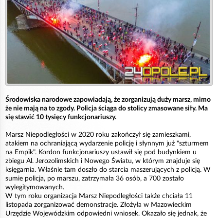
Środowiska narodowe zapowiadają, że zorganizują duży marsz, mimo
że nie mają na to zgody. Policja ściąga do stolicy zmasowane siły. Ma
się stawić 10 tysięcy funkcjonariuszy.
Marsz Niepodległości w 2020 roku zakończył się zamieszkami,
atakiem na ochraniającą wydarzenie policję i słynnym już "szturmem
na Empik". Kordon funkcjonariuszy ustawił się pod budynkiem u
zbiegu Al. Jerozolimskich i Nowego Światu, w którym znajduje się
księgarnia. Właśnie tam doszło do starcia maszerujących z policją. W
sumie policja, po marszu, zatrzymała 36 osób, a 700 zostało
wylegitymowanych.
W tym roku organizacja Marsz Niepodległości także chciała 11
listopada zorganizować demonstracje. Złożyła w Mazowieckim
Urzędzie Wojewódzkim odpowiedni wniosek. Okazało się jednak, że