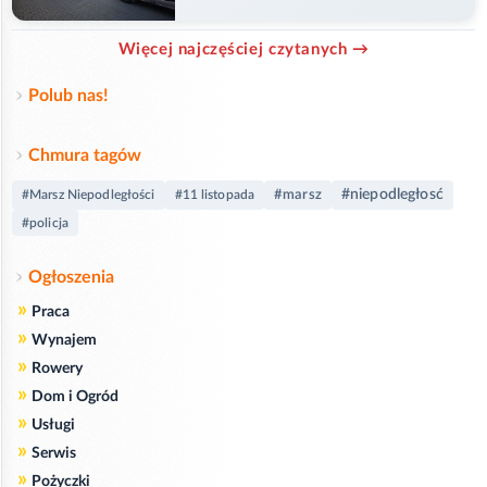
przejazd
Więcej najczęściej czytanych →
Polub nas!
Chmura tagów
#niepodległosć
#marsz
#Marsz Niepodległości
#11 listopada
#policja
Ogłoszenia
»
Praca
»
Wynajem
»
Rowery
»
Dom i Ogród
»
Usługi
»
Serwis
»
Pożyczki