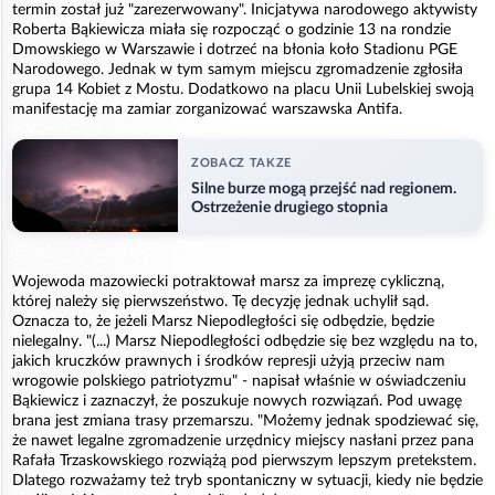
termin został już "zarezerwowany". Inicjatywa narodowego aktywisty
Roberta Bąkiewicza miała się rozpocząć o godzinie 13 na rondzie
Dmowskiego w Warszawie i dotrzeć na błonia koło Stadionu PGE
Narodowego. Jednak w tym samym miejscu zgromadzenie zgłosiła
grupa 14 Kobiet z Mostu. Dodatkowo na placu Unii Lubelskiej swoją
manifestację ma zamiar zorganizować warszawska Antifa.
ZOBACZ TAKZE
Silne burze mogą przejść nad regionem.
Ostrzeżenie drugiego stopnia
Wojewoda mazowiecki potraktował marsz za imprezę cykliczną,
której należy się pierwszeństwo. Tę decyzję jednak uchylił sąd.
Oznacza to, że jeżeli Marsz Niepodległości się odbędzie, będzie
nielegalny. "(...) Marsz Niepodległości odbędzie się bez względu na to,
jakich kruczków prawnych i środków represji użyją przeciw nam
wrogowie polskiego patriotyzmu" - napisał właśnie w oświadczeniu
Bąkiewicz i zaznaczył, że poszukuje nowych rozwiązań. Pod uwagę
brana jest zmiana trasy przemarszu. "Możemy jednak spodziewać się,
że nawet legalne zgromadzenie urzędnicy miejscy nasłani przez pana
Rafała Trzaskowskiego rozwiążą pod pierwszym lepszym pretekstem.
Dlatego rozważamy też tryb spontaniczny w sytuacji, kiedy nie będzie