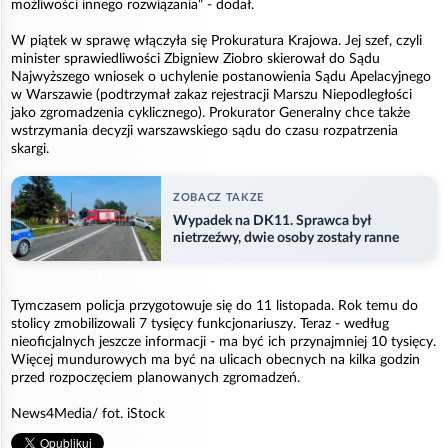
możliwości innego rozwiązania" - dodał.
W piątek w sprawę włączyła się Prokuratura Krajowa. Jej szef, czyli
minister sprawiedliwości Zbigniew Ziobro skierował do Sądu
Najwyższego wniosek o uchylenie postanowienia Sądu Apelacyjnego
w Warszawie (podtrzymał zakaz rejestracji Marszu Niepodległości
jako zgromadzenia cyklicznego). Prokurator Generalny chce także
wstrzymania decyzji warszawskiego sądu do czasu rozpatrzenia
skargi.
ZOBACZ TAKZE
Wypadek na DK11. Sprawca był
nietrzeźwy, dwie osoby zostały ranne
Tymczasem policja przygotowuje się do 11 listopada. Rok temu do
stolicy zmobilizowali 7 tysięcy funkcjonariuszy. Teraz - według
nieoficjalnych jeszcze informacji - ma być ich przynajmniej 10 tysięcy.
Więcej mundurowych ma być na ulicach obecnych na kilka godzin
przed rozpoczęciem planowanych zgromadzeń.
News4Media/ fot. iStock