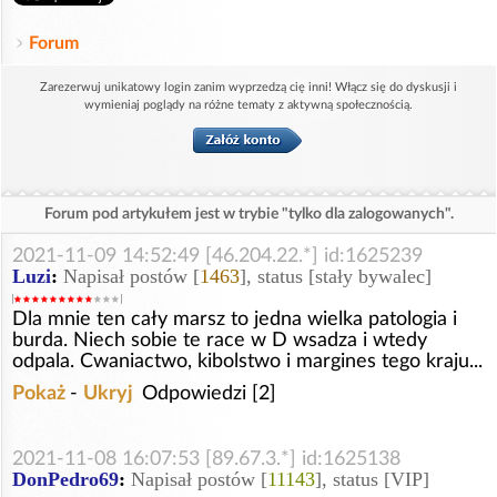
Forum
Zarezerwuj unikatowy login zanim wyprzedzą cię inni! Włącz się do dyskusji i
wymieniaj poglądy na różne tematy z aktywną społecznością.
Forum pod artykułem jest w trybie "tylko dla zalogowanych".
2021-11-09 14:52:49 [46.204.22.*] id:1625239
Luzi
:
Napisał postów [
1463
], status [stały bywalec]
Dla mnie ten cały marsz to jedna wielka patologia i
burda. Niech sobie te race w D wsadza i wtedy
odpala. Cwaniactwo, kibolstwo i margines tego kraju...
Pokaż
-
Ukryj
Odpowiedzi [2]
2021-11-08 16:07:53 [89.67.3.*] id:1625138
DonPedro69
:
Napisał postów [
11143
], status [VIP]