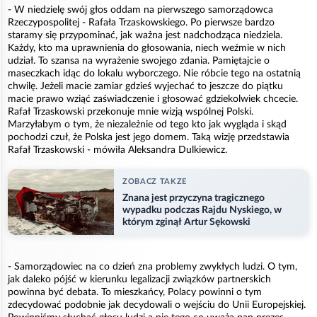
- W niedzielę swój głos oddam na pierwszego samorządowca
Rzeczypospolitej - Rafała Trzaskowskiego. Po pierwsze bardzo
staramy się przypominać, jak ważna jest nadchodząca niedziela.
Każdy, kto ma uprawnienia do głosowania, niech weźmie w nich
udział. To szansa na wyrażenie swojego zdania. Pamiętajcie o
maseczkach idąc do lokalu wyborczego. Nie róbcie tego na ostatnią
chwilę. Jeżeli macie zamiar gdzieś wyjechać to jeszcze do piątku
macie prawo wziąć zaświadczenie i głosować gdziekolwiek chcecie.
Rafał Trzaskowski przekonuje mnie wizją wspólnej Polski.
Marzyłabym o tym, że niezależnie od tego kto jak wygląda i skąd
pochodzi czuł, że Polska jest jego domem. Taką wizję przedstawia
Rafał Trzaskowski - mówiła Aleksandra Dulkiewicz.
ZOBACZ TAKZE
Znana jest przyczyna tragicznego
wypadku podczas Rajdu Nyskiego, w
którym zginął Artur Sękowski
- Samorządowiec na co dzień zna problemy zwykłych ludzi. O tym,
jak daleko pójść w kierunku legalizacji związków partnerskich
powinna być debata. To mieszkańcy, Polacy powinni o tym
zdecydować podobnie jak decydowali o wejściu do Unii Europejskiej.