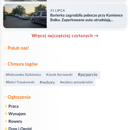
31 LIPCA
Barierka zagrodziła pobocze przy Kamionce
Bolko. Zaparkowane auta utrudniają
przejazd
Więcej najczęściej czytanych →
Polub nas!
Chmura tagów
#poparcie
#Aleksandra Dulkiewicz
#Jacek Karnowski
#wybory
#Rafał Trzaskowski
#wybory prezydenckie
Ogłoszenia
»
Praca
»
Wynajem
»
Rowery
»
Dom i Ogród