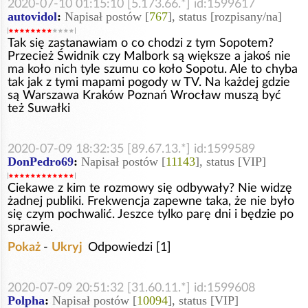
2020-07-10 01:15:10 [5.173.66.*] id:1599617
autovidol
:
Napisał postów [
767
], status [rozpisany/na]
Tak się zastanawiam o co chodzi z tym Sopotem?
Przecież Świdnik czy Malbork są większe a jakoś nie
ma koło nich tyle szumu co koło Sopotu. Ale to chyba
tak jak z tymi mapami pogody w TV. Na każdej gdzie
są Warszawa Kraków Poznań Wrocław muszą być
też Suwałki
2020-07-09 18:32:35 [89.67.13.*] id:1599589
DonPedro69
:
Napisał postów [
11143
], status [VIP]
Ciekawe z kim te rozmowy się odbywały? Nie widzę
żadnej publiki. Frekwencja zapewne taka, że nie było
się czym pochwalić. Jeszce tylko parę dni i będzie po
sprawie.
Pokaż
-
Ukryj
Odpowiedzi [1]
2020-07-09 20:51:32 [31.60.11.*] id:1599608
Polpha
:
Napisał postów [
10094
], status [VIP]