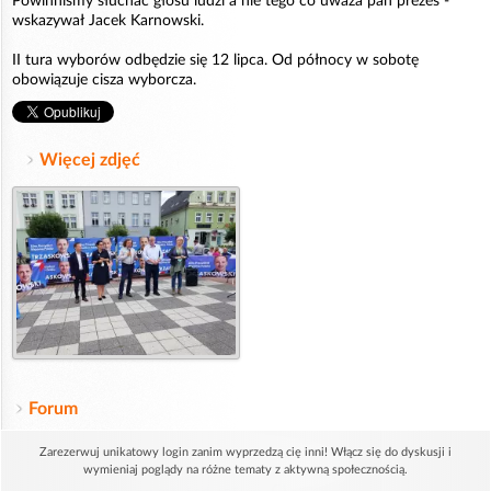
Powinniśmy słuchać głosu ludzi a nie tego co uważa pan prezes -
wskazywał Jacek Karnowski.
II tura wyborów odbędzie się 12 lipca. Od północy w sobotę
obowiązuje cisza wyborcza.
Więcej zdjęć
Forum
Zarezerwuj unikatowy login zanim wyprzedzą cię inni! Włącz się do dyskusji i
wymieniaj poglądy na różne tematy z aktywną społecznością.