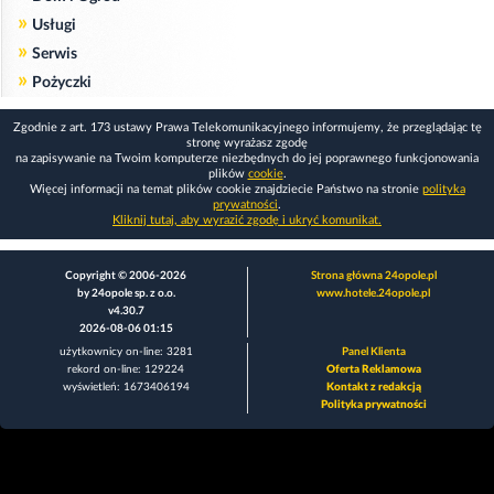
»
Usługi
»
Serwis
»
Pożyczki
Zgodnie z art. 173 ustawy Prawa Telekomunikacyjnego informujemy, że przeglądając tę
stronę wyrażasz zgodę
na zapisywanie na Twoim komputerze niezbędnych do jej poprawnego funkcjonowania
plików
cookie
.
Więcej informacji na temat plików cookie znajdziecie Państwo na stronie
polityka
prywatności
.
Kliknij tutaj, aby wyrazić zgodę i ukryć komunikat.
Copyright © 2006-2026
Strona główna 24opole.pl
by 24opole sp. z o.o.
www.hotele.24opole.pl
v4.30.7
2026-08-06 01:15
użytkownicy on-line: 3281
Panel Klienta
rekord on-line: 129224
Oferta Reklamowa
wyświetleń: 1673406194
Kontakt z redakcją
Polityka prywatności