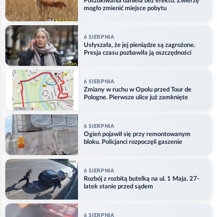
Poszukiwania daniela bez efektu. Zwierzę
mogło zmienić miejsce pobytu
6 SIERPNIA
Usłyszała, że jej pieniądze są zagrożone.
Presja czasu pozbawiła ją oszczędności
6 SIERPNIA
Zmiany w ruchu w Opolu przed Tour de
Pologne. Pierwsze ulice już zamknięte
6 SIERPNIA
Ogień pojawił się przy remontowanym
bloku. Policjanci rozpoczęli gaszenie
6 SIERPNIA
Rozbój z rozbitą butelką na ul. 1 Maja. 27-
latek stanie przed sądem
6 SIERPNIA