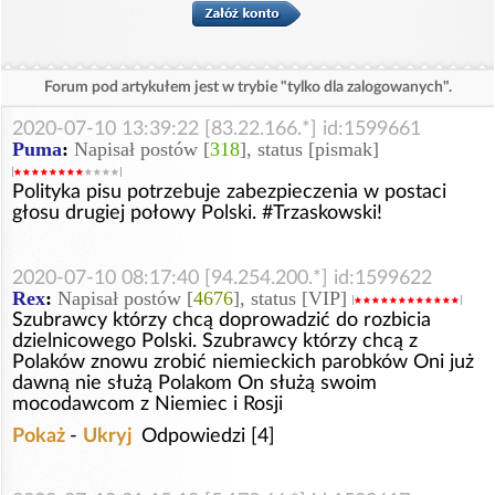
Forum pod artykułem jest w trybie "tylko dla zalogowanych".
2020-07-10 13:39:22 [83.22.166.*] id:1599661
Puma
:
Napisał postów [
318
], status [pismak]
Polityka pisu potrzebuje zabezpieczenia w postaci
głosu drugiej połowy Polski. #Trzaskowski!
2020-07-10 08:17:40 [94.254.200.*] id:1599622
Rex
:
Napisał postów [
4676
], status [VIP]
Szubrawcy którzy chcą doprowadzić do rozbicia
dzielnicowego Polski. Szubrawcy którzy chcą z
Polaków znowu zrobić niemieckich parobków Oni już
dawną nie służą Polakom On służą swoim
mocodawcom z Niemiec i Rosji
Pokaż
-
Ukryj
Odpowiedzi [4]