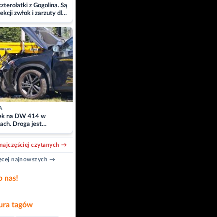
zterolatki z Gogolina. Są
ekcji zwłok i zarzuty dla
A
k na DW 414 w
ach. Droga jest
owana
najczęściej czytanych →
cej najnowszych →
b nas!
ra tagów