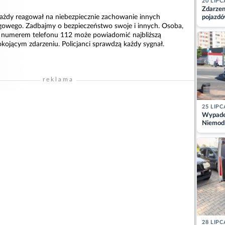
20 LIPC
Zdarzen
 każdy reagował na niebezpiecznie zachowanie innych
pojazdó
z kiero
gowego. Zadbajmy o bezpieczeństwo swoje i innych. Osoba,
kajdank
numerem telefonu 112 może powiadomić najbliższą
pokojącym zdarzeniu. Policjanci sprawdzą każdy sygnał.
reklama
25 LIPC
Wypadek
Niemodl
osoby w
28 LIPC