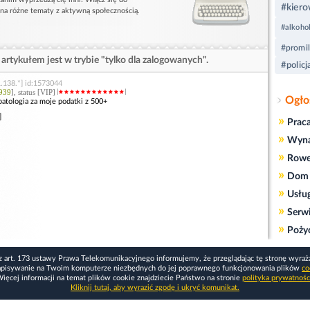
#kier
 na różne tematy z aktywną społecznością.
#alkoho
#promil
artykułem jest w trybie "tylko dla zalogowanych".
#policj
.138.*] id:1573044
939
], status [VIP]
Ogło
patologia za moje podatki z 500+
]
»
Prac
»
Wyn
»
Rowe
»
Dom 
»
Usłu
»
Serw
»
Poży
z art. 173 ustawy Prawa Telekomunikacyjnego informujemy, że przeglądając tę stronę wyraż
apisywanie na Twoim komputerze niezbędnych do jej poprawnego funkcjonowania plików
co
ięcej informacji na temat plików cookie znajdziecie Państwo na stronie
polityka prywatnośc
Kliknij tutaj, aby wyrazić zgodę i ukryć komunikat.