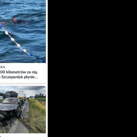
NIA
00 kilometrów za nią.
a Szczepaniak płynie
łtyk dla Piotra.
zacja