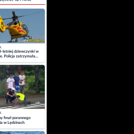
A
4-letniej dziewczynki w
e. Policja zatrzymała
A
ny finał porannego
ia w Lędzinach