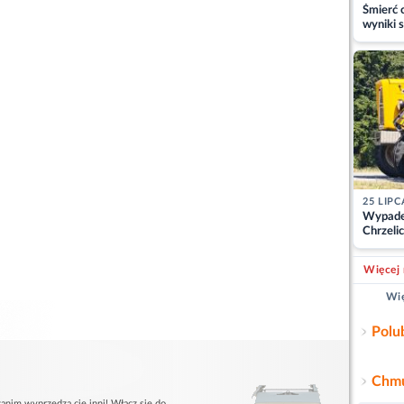
Śmierć c
wyniki s
matki
25 LIPC
Wypade
Chrzelic
zablok
Więcej 
Wię
Polu
Chmu
anim wyprzedzą cię inni! Włącz się do