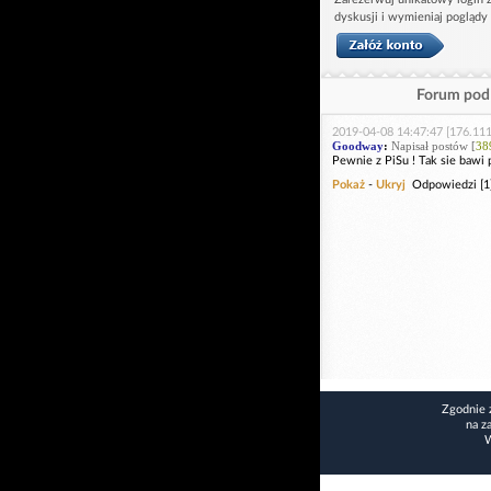
dyskusji i wymieniaj poglądy
Forum pod 
2019-04-08 14:47:47 [176.111
Goodway
:
Napisał postów [
38
Pewnie z PiSu ! Tak sie bawi 
Pokaż
-
Ukryj
Odpowiedzi [1
Zgodnie 
na z
W