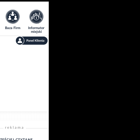
Baza Firm
Informator
miejski
reklama
ZĘŚCIEJ CZYTANE