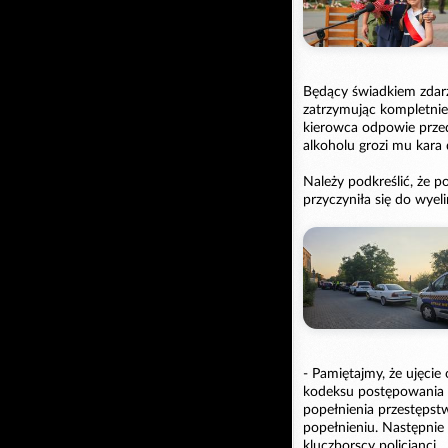
Będący świadkiem zdarz
zatrzymując kompletnie 
kierowca odpowie prz
alkoholu grozi mu kara 
Należy podkreślić, że 
przyczyniła się do wye
- Pamiętajmy, że ujęcie 
kodeksu postępowania 
popełnienia przestępst
popełnieniu. Następnie 
kluczborscy policjanci.