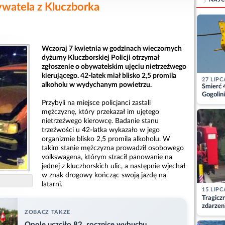
ywatela z Kluczborka
Wczoraj 7 kwietnia w godzinach wieczornych
dyżurny Kluczborskiej Policji otrzymał
zgłoszenie o obywatelskim ujęciu nietrzeźwego
kierującego. 42-latek miał blisko 2,5 promila
27 LIPC
alkoholu w wydychanym powietrzu.
Śmierć 
Gogolini
matkę
Przybyli na miejsce policjanci zastali
mężczyznę, który przekazał im ujętego
nietrzeźwego kierowcę. Badanie stanu
trzeźwości u 42-latka wykazało w jego
organizmie blisko 2,5 promila alkoholu. W
takim stanie mężczyzna prowadził osobowego
volkswagena, którym stracił panowanie na
jednej z kluczborskich ulic, a następnie wjechał
w znak drogowy kończąc swoją jazdę na
latarni.
15 LIPC
Tragicz
zdarzen
ZOBACZ TAKZE
Opole uczciło 82. rocznicę wybuchu