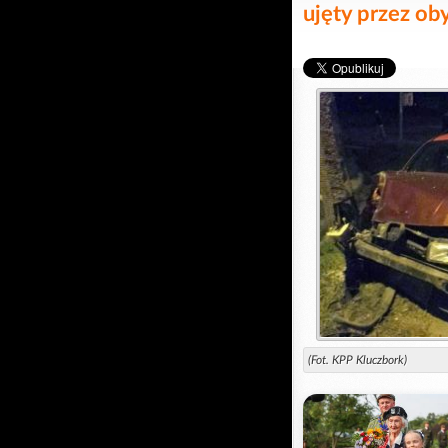
ujęty przez ob
(Fot. KPP Kluczbork)