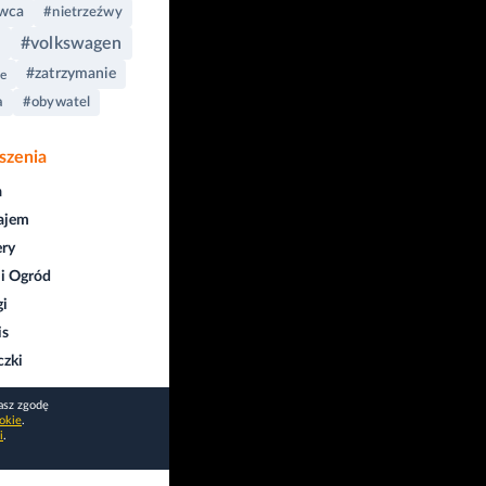
owca
#nietrzeźwy
#volkswagen
l
#zatrzymanie
e
a
#obywatel
szenia
a
ajem
ry
i Ogród
gi
is
czki
asz zgodę
okie
.
i
.