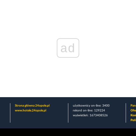
ad
Strona główna 24opole.pl
użytkownicy on-line: 3400
Pane
www.hotele.24opole.pl
rekord on-line: 129224
Ofe
wyświetleń: 1673408526
Kon
Pol