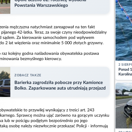
Powstania Warszawskiego
enia mężczyzna natychmiast zareagował na ten fakt
pijanego 42-latka. Teraz, za swoje czyny nieodpowiedzialny
ed sądem. Za kierowanie samochodem pod wpływem
do 2 lat więzienia oraz minimalnie 5 000 złotych grzywny.
po raz kolejny godna naśladowania obywatelska postawa
liminowania bezmyślnego kierowcy.
2 SIERP
Ponad 1
Karolin
ZOBACZ TAKZE
przez Ba
Barierka zagrodziła pobocze przy Kamionce
Aktuali
Bolko. Zaparkowane auta utrudniają przejazd
obywatelskie to przywilej wynikający z treści art. 243
karnego. Sprawcę można ująć zarówno na gorącym uczynku
wa lub w pościgu podjętym bezpośrednio po jego
taką osobę należy niezwłocznie przekazać Policji - informują