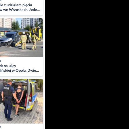
A
ie z udziałem pięciu
w we Wrzoskach. Jeden
wców zabrany w
ach
A
 na ulicy
ińskiej w Opolu. Dwie
 szpitalu
A