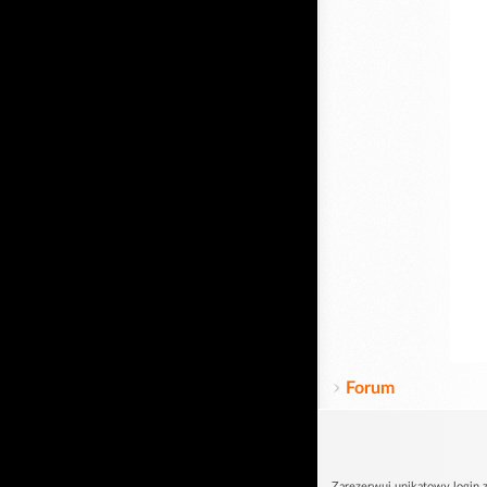
Forum
Zarezerwuj unikatowy login z