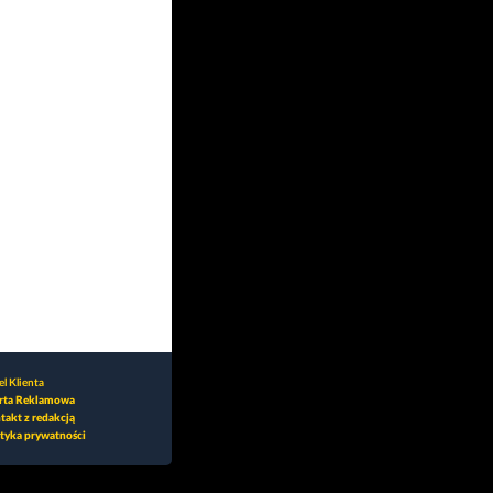
l Klienta
rta Reklamowa
takt z redakcją
ityka prywatności