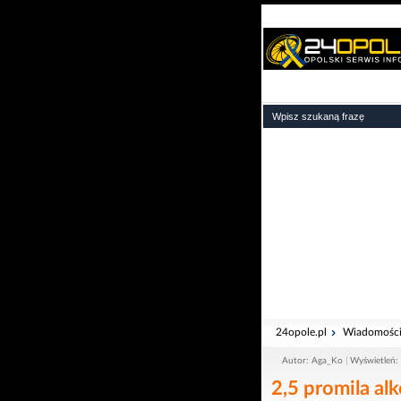
24opole.pl
Wiadomośc
Autor: Aga_Ko
Wyświetleń:
2,5 promila al