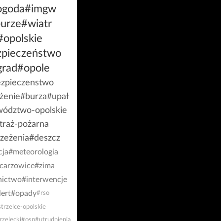
ogoda
#imgw
urze
#wiatr
#opolskie
zpieczeństwo
grad
#opole
zpieczenstwo
żenie
#burza
#upał
ództwo-opolskie
traż-pożarna
rzeżenia
#deszcz
cja
#meteorologia
lcarzowice
#zima
nictwo
#interwencje
lert
#opady
#rso
trzelce-opolskie
rzelecki
#osp
#utrudnienia