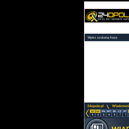
>
24opole.pl
Wiadomoś
1
2
3
4
5
?
?