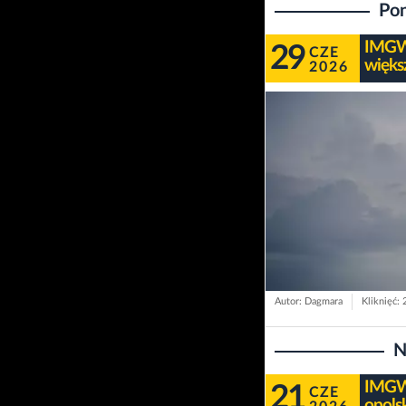
Pon
IMGW 
29
CZE
więks
2026
Autor: Dagmara
Kliknięć:
N
IMGW 
21
CZE
opols