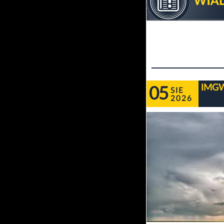
IMGW 
05
SIE
2026