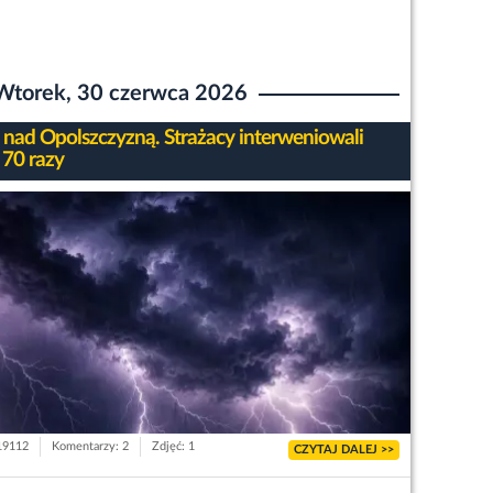
Wtorek, 30 czerwca 2026
 nad Opolszczyzną. Strażacy interweniowali
 70 razy
 19112
Komentarzy: 2
Zdjęć: 1
CZYTAJ DALEJ >>