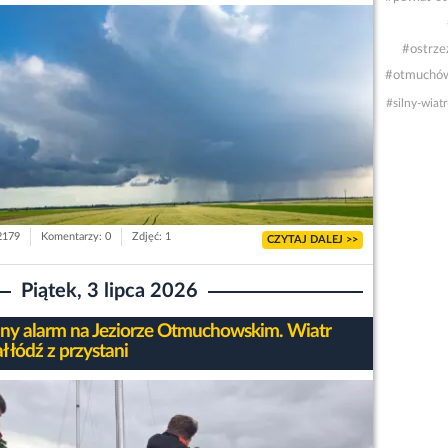
#ostrze
#otmuchó
#silny-wiatr
 2179
Komentarzy: 0
Zdjęć: 1
CZYTAJ DALEJ >>
Piątek, 3 lipca 2026
ny alarm na Jeziorze Otmuchowskim. Wiatr
 łódź z przystani