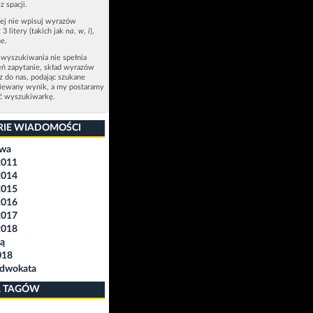
z spacji.
zej nie wpisuj wyrazów
 3 litery (takich jak
na
,
w
,
i
),
e.
 wyszukiwania nie spełnia
eń zapytanie, skład wyrazów
sz do nas, podając szukane
ziewany wynik, a my postaramy
ić wyszukiwarkę.
RIE WIADOMOŚCI
awa
2011
2014
2015
2016
2017
2018
ą
018
Adwokata
 TAGÓW