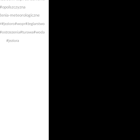
#opolszczyzna
żenia-meteorologiczne
w
#jezioro
#wopr
#żeglarstwo
#ostrzezenia
#turawa
#woda
#jeziora