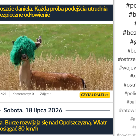
#p
łoszcie daniela. Każda próba podejścia utrudnia
#b
bezpieczne odłowienie
#be
#
#be
#ostrze
#wojew
#s
#ost
#poli
 1699
Komentarzy: 0
Zdjęć: 1
CZYTAJ DALEJ >>
#ba
Sobota, 18 lipca 2026
#ratow
#a
. Burze rozwijają się nad Opolszczyzną. Wiatr
#s
osiągać 80 km/h
#powiat-st