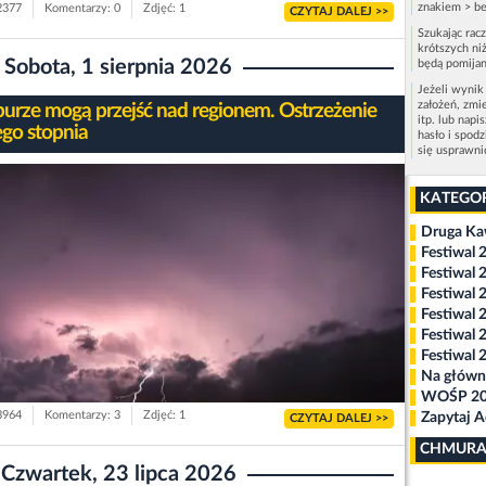
znakiem > be
 2377
Komentarzy: 0
Zdjęć: 1
CZYTAJ DALEJ >>
Szukając rac
krótszych niż
Sobota, 1 sierpnia 2026
będą pomijan
Jeżeli wynik
założeń, zmi
 burze mogą przejść nad regionem. Ostrzeżenie
itp. lub napi
ego stopnia
hasło i spod
się usprawn
KATEGO
Druga K
Festiwal 
Festiwal 
Festiwal 
Festiwal 
Festiwal 
Festiwal 
Na główn
WOŚP 2
 3964
Komentarzy: 3
Zdjęć: 1
Zapytaj 
CZYTAJ DALEJ >>
CHMURA
Czwartek, 23 lipca 2026