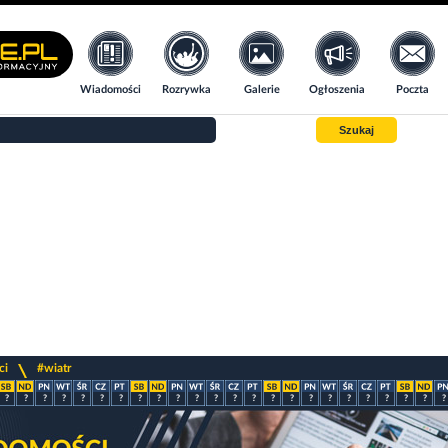
Wiadomości
Rozrywka
Galerie
Ogłoszenia
Poczta
Szukaj
>
ci
#wiatr
?
?
?
?
?
?
?
?
?
?
?
?
?
?
?
?
?
?
?
?
?
?
?
?