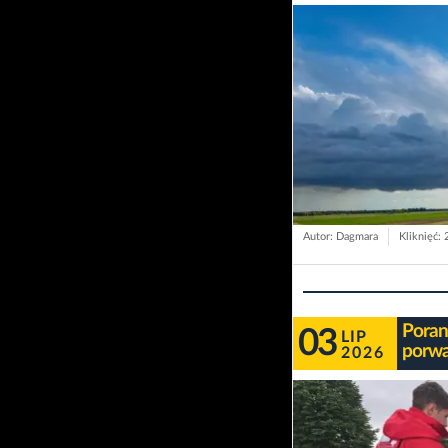
Autor: Dagmara
Kliknięć:
Poran
03
LIP
porwał
2026