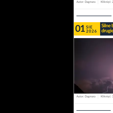
Autor: Dagmara
Kliknięć:
Silne
01
SIE
drugi
2026
Autor: Dagmara
Kliknięć: