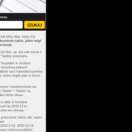
ewsa
lub kilka słów, które Cię
brzmieniu takim, jakim mógł
artykule.
ich liter, np. ten sam wyraz z
ś" będzie pominięty.
u "wypadek w zeszłym
e przyniosą żadnych
Należy użyć kalendarza poniżej
ów, które mogły paść w treści
niona i nieodmieniona ma
p "Opole" i "Opolu" są
ako różne słowa.
esz datę w formacie
zyli np 2010-12 to
tylko ten miesiąc.
z przeszukać zakres dat, wpisz
cie
 2010-3-12, 2010-12-12.
ową i końcową oddziel