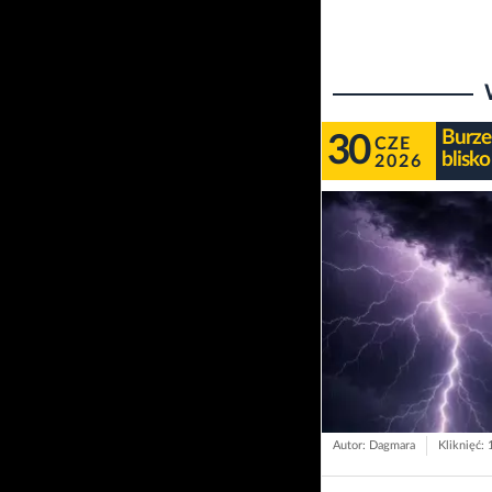
Burze
30
CZE
blisko
2026
Autor: Dagmara
Kliknięć: