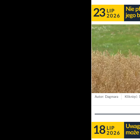
Nie p
23
LIP
jego 
2026
Autor: Dagmara
Kliknięć:
Uwaga
18
LIP
może 
2026