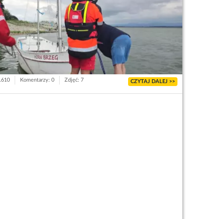
 1610
Komentarzy: 0
Zdjęć: 7
CZYTAJ DALEJ >>