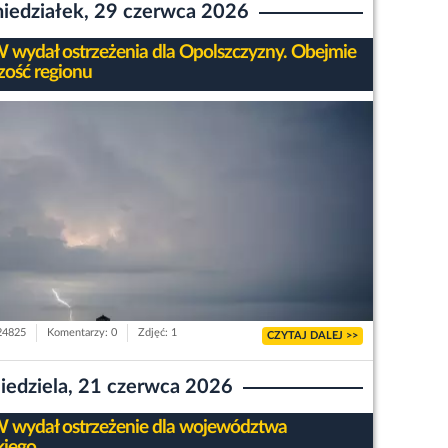
iedziałek, 29 czerwca 2026
wydał ostrzeżenia dla Opolszczyzny. Obejmie
zość regionu
 24825
Komentarzy: 0
Zdjęć: 1
CZYTAJ DALEJ >>
iedziela, 21 czerwca 2026
wydał ostrzeżenie dla województwa
kiego