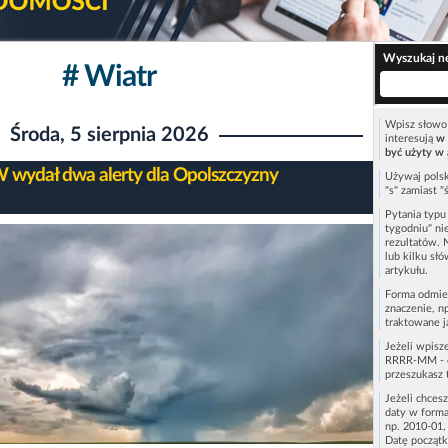
Wyszukaj n
# Wiatr
Wpisz słowo 
Środa, 5 sierpnia 2026
interesują
w 
być użyty w 
wydał dwa alerty dla Opolszczyzny
Używaj polsk
"s" zamiast "
Pytania typ
tygodniu" ni
rezultatów. 
lub kilku sł
artykułu.
Forma odmie
znaczenie, n
traktowane j
Jeżeli wpisz
RRRR-MM - c
przeszukasz 
Jeżeli chces
daty w forma
np. 2010-01,
Datę początk