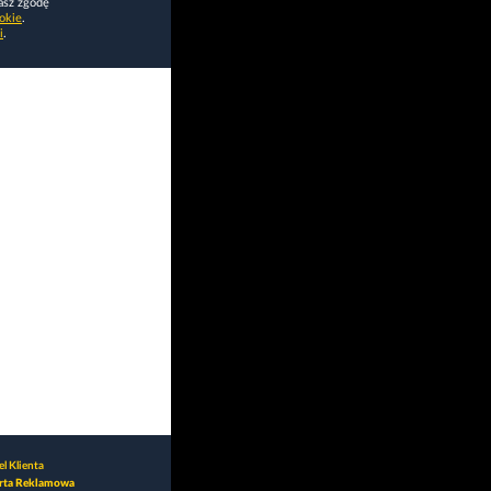
asz zgodę
okie
.
i
.
l Klienta
rta Reklamowa