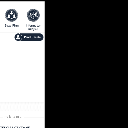
Baza Firm
Informator
miejski
reklama
ZĘŚCIEJ CZYTANE