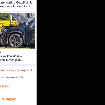
zterolatki z Gogolina. Są
ekcji zwłok i zarzuty dla
A
k na DW 414 w
ach. Droga jest
owana
najczęściej czytanych →
cej najnowszych →
b nas!
ra tagów