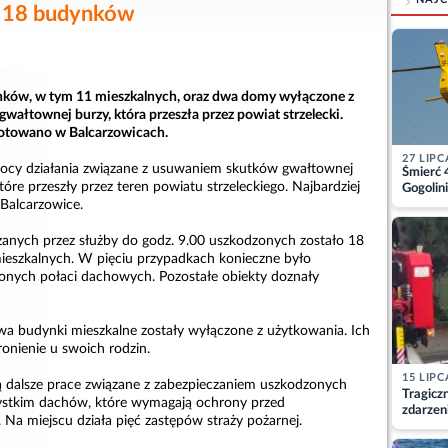
 18 budynków
ków, w tym 11 mieszkalnych, oraz dwa domy wyłączone z
gwałtownej burzy, która przeszła przez powiat strzelecki.
otowano w Balcarzowicach.
27 LIPC
nocy działania związane z usuwaniem skutków gwałtownej
Śmierć 
które przeszły przez teren powiatu strzeleckiego. Najbardziej
Gogolini
matkę
 Balcarzowice.
anych przez służby do godz. 9.00 uszkodzonych zostało 18
eszkalnych. W pięciu przypadkach konieczne było
onych połaci dachowych. Pozostałe obiekty doznały
a budynki mieszkalne zostały wyłączone z użytkowania. Ich
ronienie u swoich rodzin.
15 LIPC
 dalsze prace związane z zabezpieczaniem uszkodzonych
Tragicz
stkim dachów, które wymagają ochrony przed
zdarzen
Na miejscu działa pięć zastępów straży pożarnej.