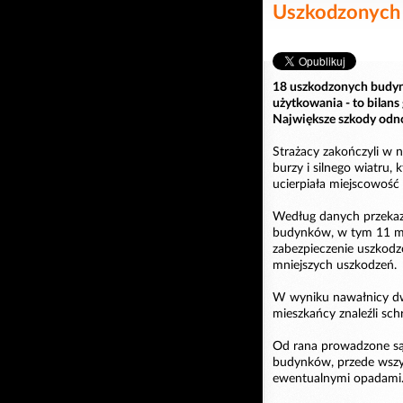
Uszkodzonych
18 uszkodzonych budyn
użytkowania - to bilans 
Największe szkody odn
Strażacy zakończyli w 
burzy i silnego wiatru, 
ucierpiała miejscowość
Według danych przekaz
budynków, w tym 11 mi
zabezpieczenie uszkodz
mniejszych uszkodzeń.
W wyniku nawałnicy dw
mieszkańcy znaleźli sch
Od rana prowadzone są
budynków, przede wszy
ewentualnymi opadami. 