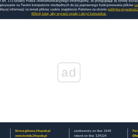
z art. 173 ustawy Prawa Telekomunikacyjnego informujemy, że przeglądając tę stronę wyraż
apisywanie na Twoim komputerze niezbędnych do jej poprawnego funkcjonowania plików
co
ięcej informacji na temat plików cookie znajdziecie Państwo na stronie
polityka prywatnośc
Kliknij tutaj, aby wyrazić zgodę i ukryć komunikat.
ad
Strona główna 24opole.pl
użytkownicy on-line: 3240
Pane
www.hotele.24opole.pl
rekord on-line: 129224
Ofe