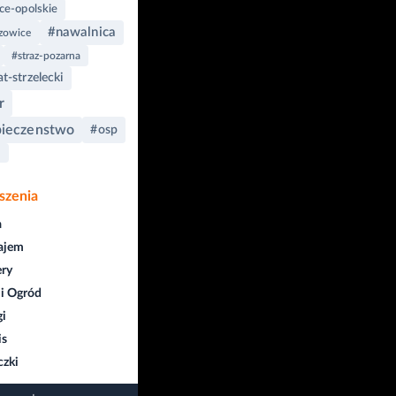
ce-opolskie
#nawalnica
zowice
#straz-pozarna
t-strzelecki
r
pieczenstwo
#osp
a
szenia
a
ajem
ry
i Ogród
gi
is
czki