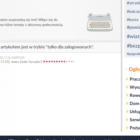
#strzel
#balcar
#burza
anim wyprzedzą cię inni! Włącz się do
 na różne tematy z aktywną społecznością.
#powia
#wiat
#bez
artykułem jest w trybie "tylko dla zalogowanych".
#pogod
16.*] id:1689104
[
1116
], status [stały bywalec]
Ogło
»
Prac
»
Wyn
»
Rowe
»
Dom 
»
Usłu
»
Serw
»
Poży