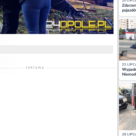
20 LIPC
Zdarzen
pojazdó
z kiero
kajdank
25 LIPC
reklama
Wypadek
Niemodl
osoby w
28 LIPC