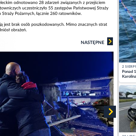
eleckim odnotowano 28 zdarzeń związanych z przejściem
atowniczych uczestniczyło 55 zastępów Państwowej Straży
h Straży Pożarnych, łącznie 260 ratowników.
ją jest brak osób poszkodowanych. Mimo znacznych strat
dniósł obrażeń.
NASTĘPNE
2 SIERP
Ponad 1
Karolin
przez Ba
Aktuali