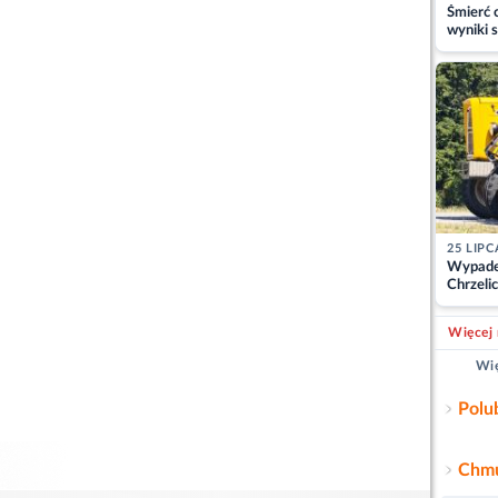
Śmierć c
wyniki s
matki
25 LIPC
Wypade
Chrzelic
zablok
Więcej 
Wię
Polu
Chmu