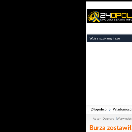
24opole.pl
Wiadomośc
Autor: Dagmara
Wyświetleń
Burza zostawił