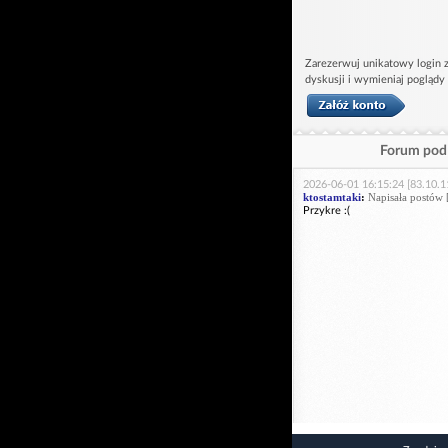
Zarezerwuj unikatowy login z
dyskusji i wymieniaj poglądy
Forum pod 
2026-06-01 16:15:24 [83.10.1
ktostamtaki
:
Napisała postów 
Przykre :(