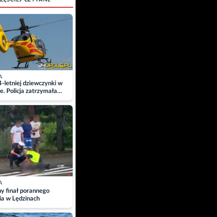
A
4-letniej dziewczynki w
e. Policja zatrzymała
A
ny finał porannego
ia w Lędzinach