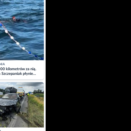
NIA
00 kilometrów za nią.
a Szczepaniak płynie
łtyk dla Piotra.
zacja