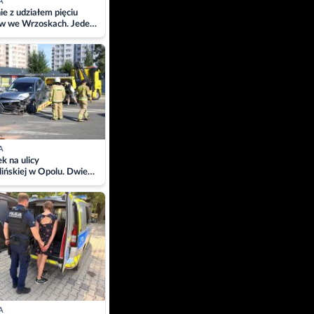
A
ie z udziałem pięciu
w we Wrzoskach. Jeden
wców zabrany w
ach
A
 na ulicy
ińskiej w Opolu. Dwie
 szpitalu
A