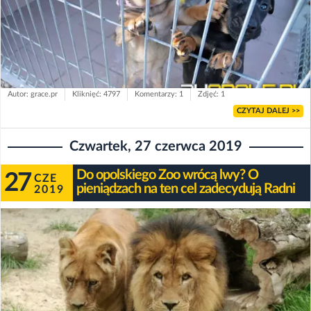
Autor: grace.pr
Kliknięć: 4797
Komentarzy: 1
Zdjęć: 1
CZYTAJ DALEJ >>
Czwartek, 27 czerwca 2019
Do opolskiego Zoo wrócą lwy? O
27
CZE
pieniądzach na ten cel zadecydują Radni
2019