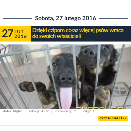
Sobota, 27 lutego 2016
Dzięki czipom coraz więcej psów wraca
27
LUT
do swoich właścicieli
2016
Autor: Majlan
Kliknięć: 4572
Komentarzy: 31
Zdjęć: 1
CZYTAJ DALEJ >>