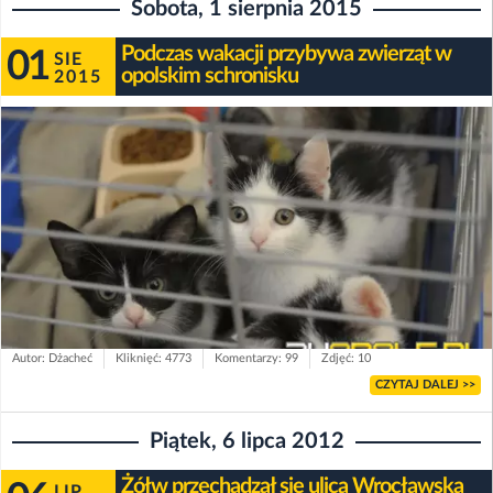
Sobota, 1 sierpnia 2015
Podczas wakacji przybywa zwierząt w
01
SIE
opolskim schronisku
2015
Autor: Dżacheć
Kliknięć: 4773
Komentarzy: 99
Zdjęć: 10
CZYTAJ DALEJ >>
Piątek, 6 lipca 2012
Żółw przechadzał się ulicą Wrocławską
LIP