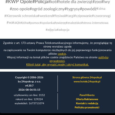
#KWP Opole
#Policja
#kot
#hotele dla zwierząt
#zoo
#lwy
#zoo opole
#ogród zoologiczny
#tygrysy
#powódź
#zima
#Kierownik schroniska
#weekend
#fesiwal
#targi
#czipowanie
#czworonogi
#wakacje
#żółw
#pomoc
#opolanka
#zwierzę
#znalezisko
#strona internetowa
#zdjęcia
#adopcja
Zgodnie z art. 173 ustawy Prawa Telekomunikacyjnego informujemy, że przeglądając tę
stronę wyrażasz zgodę
na zapisywanie na Twoim komputerze niezbędnych do jej poprawnego funkcjonowania
plików
cookie
.
Więcej informacji na temat plików cookie znajdziecie Państwo na stronie
polityka
prywatności
.
Kliknij tutaj, aby wyrazić zgodę i ukryć komunikat.
Copyright © 2006-2026
Strona główna 24opole.pl
by 24opole sp. z o.o.
www.hotele.24opole.pl
v4.30.7
2026-08-06 01:15
użytkownicy on-line: 3152
Panel Klienta
rekord on-line: 129224
Oferta Reklamowa
wyświetleń: 1673711074
Kontakt z redakcją
Polityka prywatności