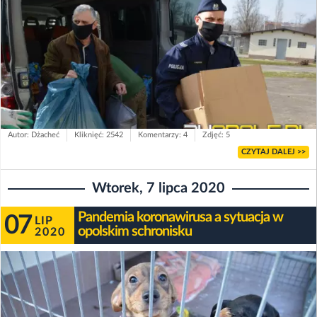
Autor: Dżacheć
Kliknięć: 2542
Komentarzy: 4
Zdjęć: 5
CZYTAJ DALEJ >>
Wtorek, 7 lipca 2020
Pandemia koronawirusa a sytuacja w
07
LIP
opolskim schronisku
2020