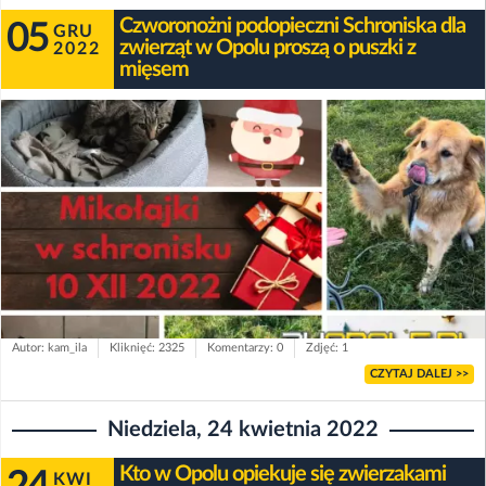
Czworonożni podopieczni Schroniska dla
05
GRU
zwierząt w Opolu proszą o puszki z
2022
mięsem
Autor: kam_ila
Kliknięć: 2325
Komentarzy: 0
Zdjęć: 1
CZYTAJ DALEJ >>
Niedziela, 24 kwietnia 2022
Kto w Opolu opiekuje się zwierzakami
KWI