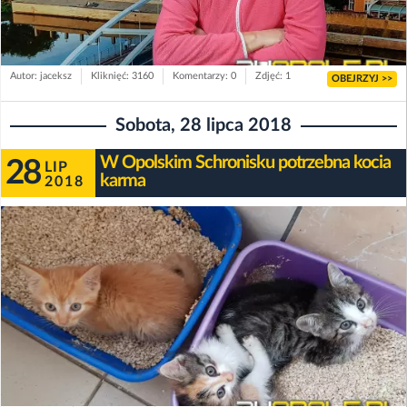
Autor: jaceksz
Kliknięć: 3160
Komentarzy: 0
Zdjęć: 1
OBEJRZYJ >>
Sobota, 28 lipca 2018
W Opolskim Schronisku potrzebna kocia
28
LIP
karma
2018