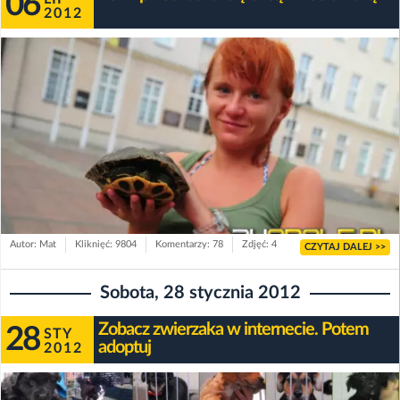
06
2012
Autor: Mat
Kliknięć: 9804
Komentarzy: 78
Zdjęć: 4
CZYTAJ DALEJ >>
Sobota, 28 stycznia 2012
Zobacz zwierzaka w internecie. Potem
28
STY
adoptuj
2012