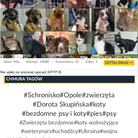
Autor: Mat
Kliknięć: 14080
Komentarzy: 63
Zdjęć: 1
CZYTAJ DALEJ >>
Nie udało się wykonać operacji (HTTP 0).
CHMURA TAGÓW
#Schronisko
#Opole
#zwierzęta
#Dorota Skupińska
#koty
#bezdomne psy i koty
#pies
#psy
#Zwierzęta bezdomne
#koty wolnożyjące
#weterynarz
#uchodźcy
#Ukraina
#wojna