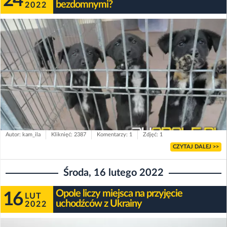
24
bezdomnymi?
2022
Autor: kam_ila
Kliknięć: 2387
Komentarzy: 1
Zdjęć: 1
CZYTAJ DALEJ >>
Środa, 16 lutego 2022
Opole liczy miejsca na przyjęcie
16
LUT
uchodźców z Ukrainy
2022