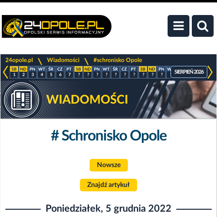
>
>
24opole.pl
Wiadomości
#schronisko Opole
SIERPIEŃ 2026
1
2
3
4
5
6
7
?
?
?
?
?
?
?
?
?
?
?
?
?
?
?
# Schronisko Opole
Nowsze
Znajdź artykuł
Poniedziałek, 5 grudnia 2022