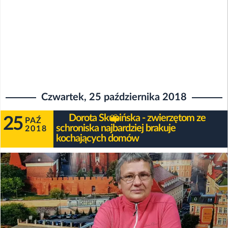
Czwartek, 25 października 2018
Dorota Skupińska - zwierzętom ze
25
PAŹ
schroniska najbardziej brakuje
2018
kochających domów