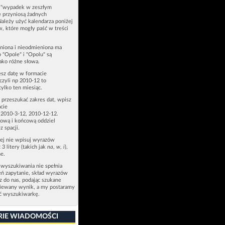
u "wypadek w zeszłym
e przyniosą żadnych
Należy użyć kalendarza poniżej
ów, które mogły paść w treści
niona i nieodmieniona ma
p "Opole" i "Opolu" są
ako różne słowa.
esz datę w formacie
zyli np 2010-12 to
tylko ten miesiąc.
z przeszukać zakres dat, wpisz
cie
 2010-3-12, 2010-12-12.
ową i końcową oddziel
z spacji.
zej nie wpisuj wyrazów
 3 litery (takich jak
na
,
w
,
i
),
e.
 wyszukiwania nie spełnia
eń zapytanie, skład wyrazów
sz do nas, podając szukane
ziewany wynik, a my postaramy
ić wyszukiwarkę.
RIE WIADOMOŚCI