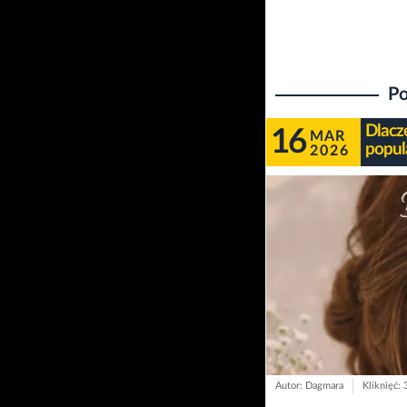
Po
Dlacze
16
MAR
popul
2026
Autor: Dagmara
Kliknięć: 