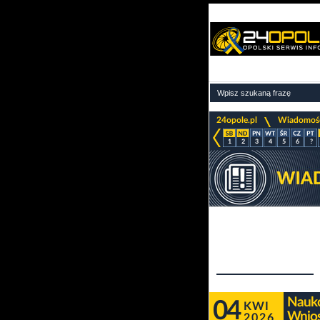
>
24opole.pl
Wiadomoś
1
2
3
4
5
6
?
Nauko
04
KWI
Wnios
2026