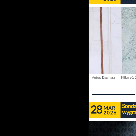
Autor: Dagmara
Kliknięć:
Sonda
28
MAR
wygra
2026