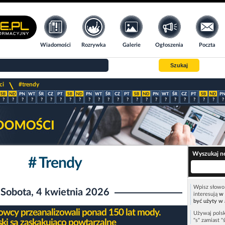
Wiadomości
Rozrywka
Galerie
Ogłoszenia
Poczta
Szukaj
>
ci
#trendy
?
?
?
?
?
?
?
?
?
?
?
?
?
?
?
?
?
?
?
?
?
?
?
?
Wyszukaj n
# Trendy
Wpisz słowo 
Sobota, 4 kwietnia 2026
interesują
w 
być użyty w 
wcy przeanalizowali ponad 150 lat mody.
Używaj polsk
"s" zamiast "
ki są zaskakująco powtarzalne