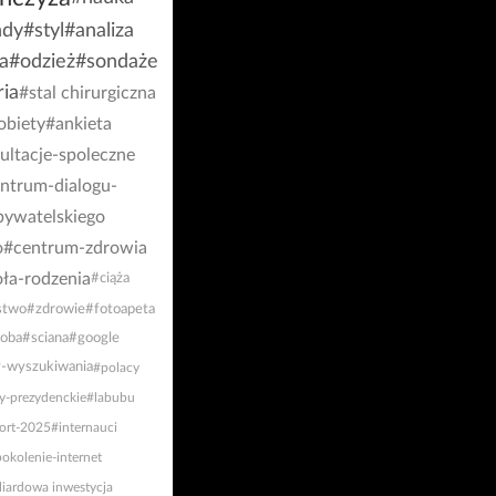
ndy
#styl
#analiza
a
#odzież
#sondaże
ria
#stal chirurgiczna
obiety
#ankieta
ultacje-spoleczne
ntrum-dialogu-
bywatelskiego
o
#centrum-zdrowia
oła-rodzenia
#ciąża
stwo
#zdrowie
#fotoapeta
oba
#sciana
#google
-wyszukiwania
#polacy
y-prezydenckie
#labubu
ort-2025
#internauci
okolenie-internet
liardowa inwestycja