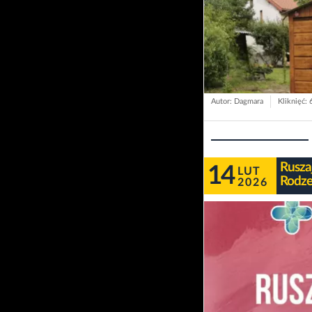
Autor: Dagmara
Kliknięć: 
Ruszaj
14
LUT
Rodze
2026