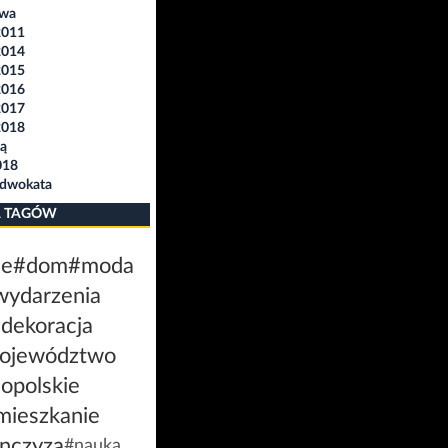
awa
2011
2014
2015
2016
2017
2018
ą
018
Adwokata
 TAGÓW
le
#dom
#moda
wydarzenia
dekoracja
ojewództwo
opolskie
mieszkanie
anczyza
#nauka