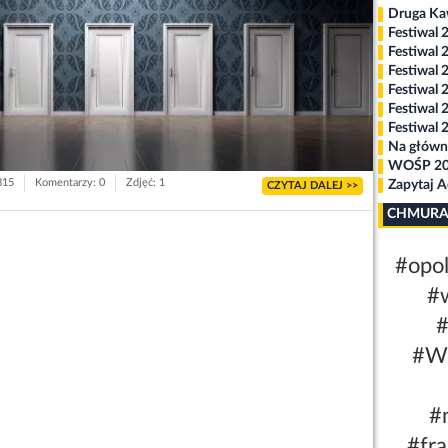
Druga K
Festiwal 
Festiwal 
Festiwal 
Festiwal 
Festiwal 
Festiwal 
Na główn
WOŚP 2
815
Komentarzy: 0
Zdjęć: 1
Zapytaj 
CZYTAJ DALEJ >>
CHMURA
#opo
#
#
#W
#
#fr