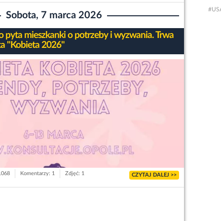
#USA
Sobota, 7 marca 2026
o pyta mieszkanki o potrzeby i wyzwania. Trwa
ta "Kobieta 2026"
 1068
Komentarzy: 1
Zdjęć: 1
CZYTAJ DALEJ >>