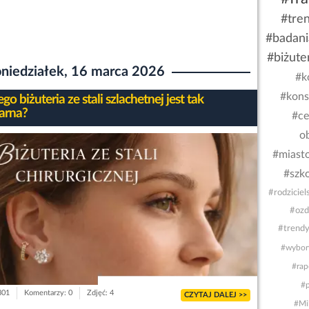
#tre
#badani
#biżute
niedziałek, 16 marca 2026
#k
#kons
go biżuteria ze stali szlachetnej jest tak
arna?
#ce
o
#miast
#szk
#rodziciel
#ozd
#trendy
#wybor
#rap
#p
301
Komentarzy: 0
Zdjęć: 4
CZYTAJ DALEJ >>
#Mi