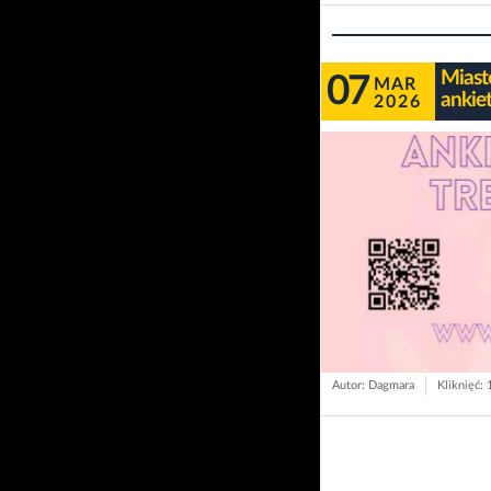
Miast
07
MAR
ankie
2026
Autor: Dagmara
Kliknięć: