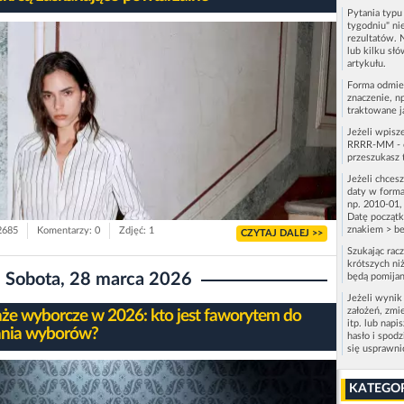
Pytania typ
tygodniu" ni
rezultatów. 
lub kilku sł
artykułu.
Forma odmie
znaczenie, n
traktowane j
Jeżeli wpisz
RRRR-MM - c
przeszukasz 
Jeżeli chces
daty w forma
np. 2010-01,
Datę początk
znakiem > be
 2685
Komentarzy: 0
Zdjęć: 1
CZYTAJ DALEJ >>
Szukając rac
krótszych niż
Sobota, 28 marca 2026
będą pomijan
Jeżeli wynik
założeń, zmi
że wyborcze w 2026: kto jest faworytem do
itp. lub napi
nia wyborów?
hasło i spod
się usprawn
KATEGO