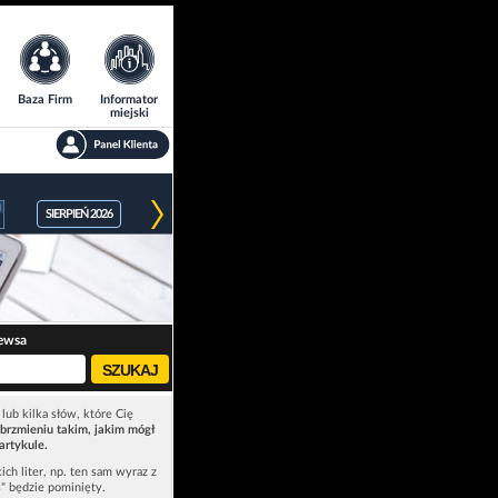
Baza Firm
Informator
miejski
SIERPIEŃ 2026
ewsa
lub kilka słów, które Cię
brzmieniu takim, jakim mógł
artykule.
ich liter, np. ten sam wyraz z
ś" będzie pominięty.