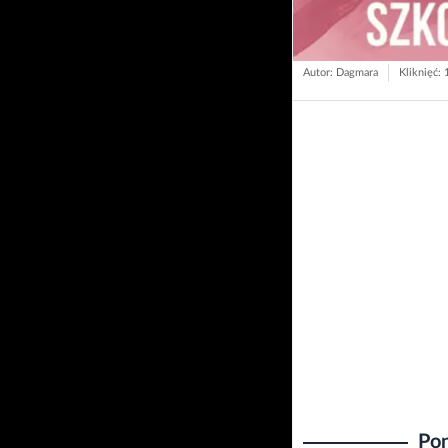
Autor: Dagmara
Kliknięć:
Pon