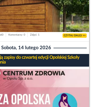
660
Komentarzy: 0
Zdjęć: 1
CZYTAJ DALEJ >>
Sobota, 14 lutego 2026
ą zapisy do czwartej edycji Opolskiej Szkoły
nia