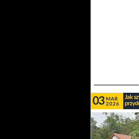
Jak s
03
MAR
przyd
2026