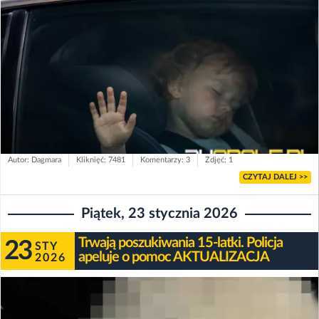
Autor: Dagmara
Kliknięć: 7481
Komentarzy: 3
Zdjęć: 1
CZYTAJ DALEJ >>
Piątek, 23 stycznia 2026
Trwają poszukiwania 15-latki. Policja
23
STY
apeluje o pomoc AKTUALIZACJA
2026