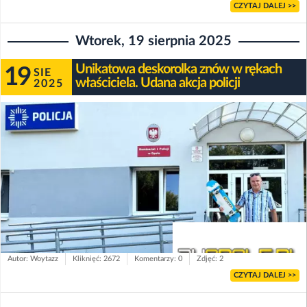
CZYTAJ DALEJ >>
Wtorek, 19 sierpnia 2025
Unikatowa deskorolka znów w rękach
19
SIE
właściciela. Udana akcja policji
2025
Autor: Woytazz
Kliknięć: 2672
Komentarzy: 0
Zdjęć: 2
CZYTAJ DALEJ >>