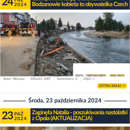
24
PAŹ
Bodzanowie kobieta to obywatelka Czech
2024
Autor: Woytazz
Kliknięć: 2007
Komentarzy: 0
Zdjęć: 1
CZYTAJ DALEJ >>
Środa, 23 października 2024
Zaginęła Natalia - poszukiwania nastolatki
23
PAŹ
z Opola (AKTUALIZACJA)
2024