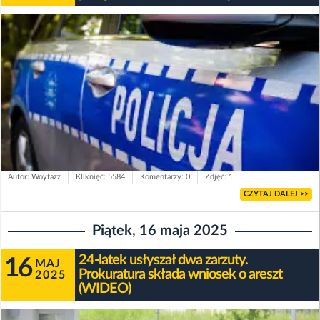
Autor: Woytazz
Kliknięć: 5584
Komentarzy: 0
Zdjęć: 1
CZYTAJ DALEJ >>
Piątek, 16 maja 2025
24-latek usłyszał dwa zarzuty.
16
MAJ
Prokuratura składa wniosek o areszt
2025
(WIDEO)