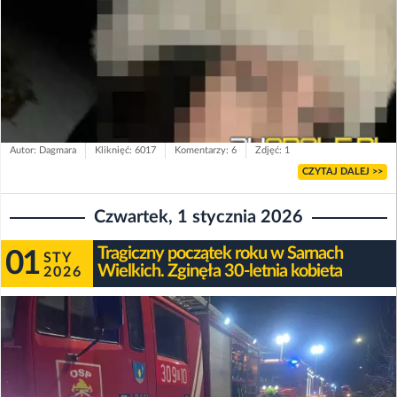
Autor: Dagmara
Kliknięć: 6017
Komentarzy: 6
Zdjęć: 1
CZYTAJ DALEJ >>
Czwartek, 1 stycznia 2026
Tragiczny początek roku w Sarnach
01
STY
Wielkich. Zginęła 30-letnia kobieta
2026