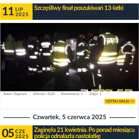
Szczęśliwy finał poszukiwań 13-latki
11
LIP
2025
Autor: Dagmara
Kliknięć: 4124
Komentarzy: 1
Zdjęć: 1
CZYTAJ DALEJ >>
Czwartek, 5 czerwca 2025
Zaginęła 21 kwietnia. Po ponad miesiącu
05
CZE
policja odnalazła nastolatkę
2025