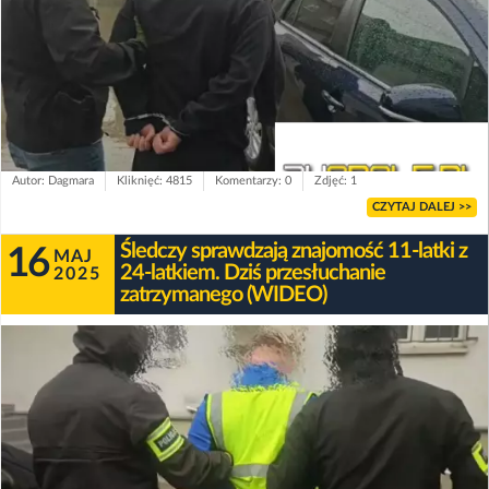
Autor: Dagmara
Kliknięć: 4815
Komentarzy: 0
Zdjęć: 1
CZYTAJ DALEJ >>
Śledczy sprawdzają znajomość 11-latki z
16
MAJ
24-latkiem. Dziś przesłuchanie
2025
zatrzymanego (WIDEO)