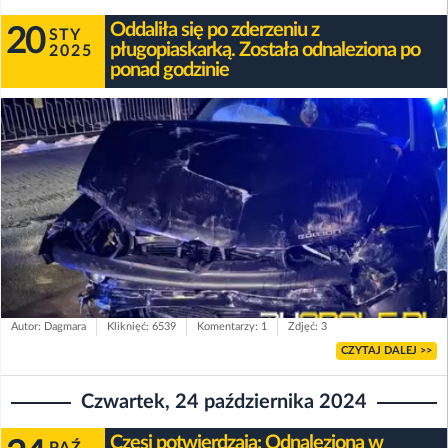
Oddaliła się po zderzeniu z
20
STY
pługopiaskarką. Została odnaleziona po
2025
ponad godzinie
Autor: Dagmara
Kliknięć: 6539
Komentarzy: 1
Zdjęć: 3
CZYTAJ DALEJ >>
Czwartek, 24 października 2024
Czesi potwierdzają: Odnaleziona w