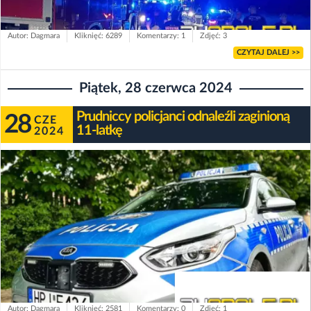
Autor: Dagmara
Kliknięć: 6289
Komentarzy: 1
Zdjęć: 3
CZYTAJ DALEJ >>
Piątek, 28 czerwca 2024
Prudniccy policjanci odnaleźli zaginioną
28
CZE
11-latkę
2024
Autor: Dagmara
Kliknięć: 2581
Komentarzy: 0
Zdjęć: 1