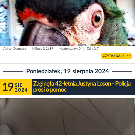
Autor: Dagmara
Kliknięć: 2619
Komentarzy: 0
Zdjęć: 7
CZYTAJ DALEJ >>
Poniedziałek, 19 sierpnia 2024
Zaginęła 42-letnia Justyna Loson - Policja
19
SIE
prosi o pomoc
2024