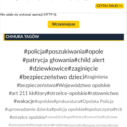
CZYTAJ DALEJ >>
Nie udało się wykonać operacji (HTTP 0).
Wcześniejsze
CHMURA TAGÓW
#policja
#poszukiwania
#opole
#patrycja głowania
#child alert
#dziewkowice
#zaginięcie
#bezpieczeństwo dzieci
#zaginiona
#bezpieczeństwo
#Województwo opolskie
#art 211 kk
#żory
#strzelce-opolskie
#ratownictwo
#wakacje
#opolskie
#prokuratura
#Opolska Policja
#uprowadzenie dziecka
#policja opolskie
#opolszczyzna
#rcb
#strzelce opolskie
#zawadzkie
#upał
#dzieci
#samochód
#zdrowie
#ostrzeżenie
#temperatura
#rodzina
#niemodlin
#bezpieczenstwo
#pożar