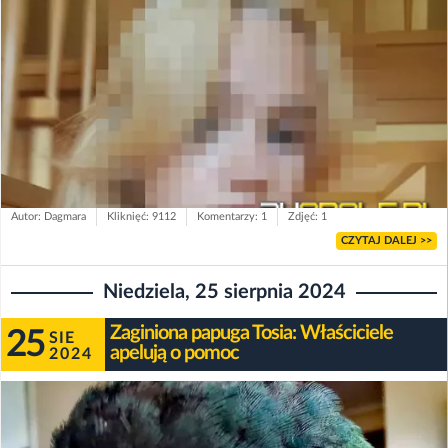
Autor: Dagmara
Kliknięć: 9112
Komentarzy: 1
Zdjęć: 1
CZYTAJ DALEJ >>
Niedziela, 25 sierpnia 2024
Zaginiona papuga Tosia: Właściciele
25
SIE
apelują o pomoc
2024