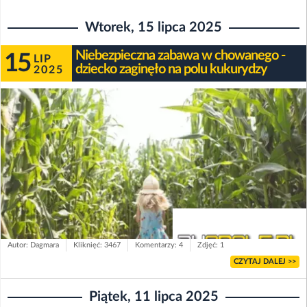
Wtorek, 15 lipca 2025
Niebezpieczna zabawa w chowanego -
15
LIP
dziecko zaginęło na polu kukurydzy
2025
Autor: Dagmara
Kliknięć: 3467
Komentarzy: 4
Zdjęć: 1
CZYTAJ DALEJ >>
Piątek, 11 lipca 2025