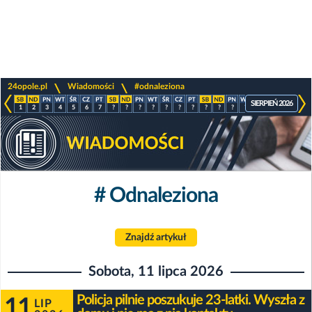
>
>
24opole.pl
Wiadomości
#odnaleziona
SIERPIEŃ 2026
1
2
3
4
5
6
7
?
?
?
?
?
?
?
?
?
?
?
?
?
?
?
# Odnaleziona
Znajdź artykuł
Sobota, 11 lipca 2026
Policja pilnie poszukuje 23-latki. Wyszła z
11
LIP