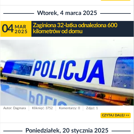
Wtorek, 4 marca 2025
Zaginiona 32-latka odnaleziona 600
04
MAR
kilometrów od domu
2025
Autor: Dagmara
Kliknięć: 3752
Komentarzy: 0
Zdjęć: 1
CZYTAJ DALEJ >>
Poniedziałek, 20 stycznia 2025