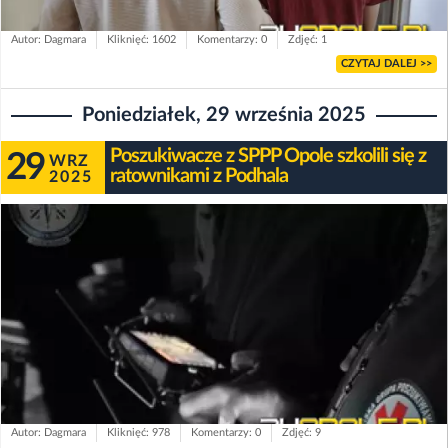
Autor: Dagmara
Kliknięć: 1602
Komentarzy: 0
Zdjęć: 1
CZYTAJ DALEJ >>
Poniedziałek, 29 września 2025
Poszukiwacze z SPPP Opole szkolili się z
29
WRZ
ratownikami z Podhala
2025
Autor: Dagmara
Kliknięć: 978
Komentarzy: 0
Zdjęć: 9