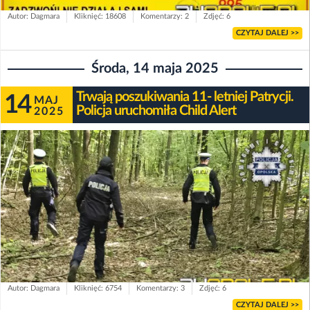
Autor: Dagmara
Kliknięć: 18608
Komentarzy: 2
Zdjęć: 6
CZYTAJ DALEJ >>
Środa, 14 maja 2025
Trwają poszukiwania 11- letniej Patrycji.
14
MAJ
Policja uruchomiła Child Alert
2025
Autor: Dagmara
Kliknięć: 6754
Komentarzy: 3
Zdjęć: 6
CZYTAJ DALEJ >>