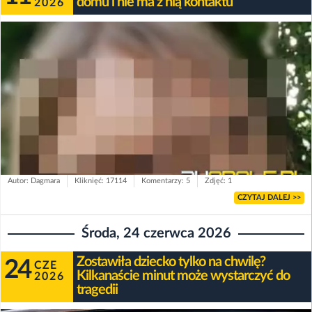
domu i nie ma z nią kontaktu
2026
Autor: Dagmara
Kliknięć: 17114
Komentarzy: 5
Zdjęć: 1
CZYTAJ DALEJ >>
Środa, 24 czerwca 2026
Zostawiła dziecko tylko na chwilę?
24
CZE
Kilkanaście minut może wystarczyć do
2026
tragedii